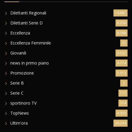
Dilettanti Regionali
14.881
Dilettanti Serie D
8.256
Eccellenza
8.588
Eccellenza Femminile
31
Giovanili
9.022
news in primo piano
4.774
Promozione
5.013
Serie B
2
Serie C
117
sportinoro TV
314
TopNews
4.355
Ultim'ora
29.334