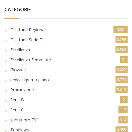
CATEGORIE
Dilettanti Regionali
14.881
Dilettanti Serie D
8.256
Eccellenza
8.588
Eccellenza Femminile
31
Giovanili
9.022
news in primo piano
4.774
Promozione
5.013
Serie B
2
Serie C
117
sportinoro TV
314
TopNews
4.355