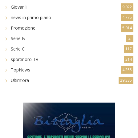
Giovanili
9.022
news in primo piano
4.775
Promozione
5.014
Serie B
2
Serie C
117
sportinoro TV
314
TopNews
4.355
Ultim'ora
29.335