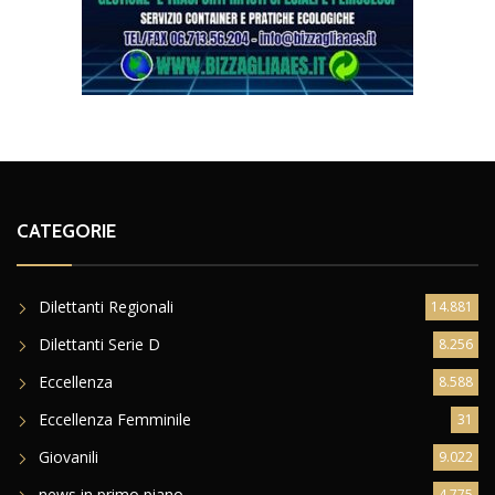
CATEGORIE
Dilettanti Regionali
14.881
Dilettanti Serie D
8.256
Eccellenza
8.588
Eccellenza Femminile
31
Giovanili
9.022
news in primo piano
4.775