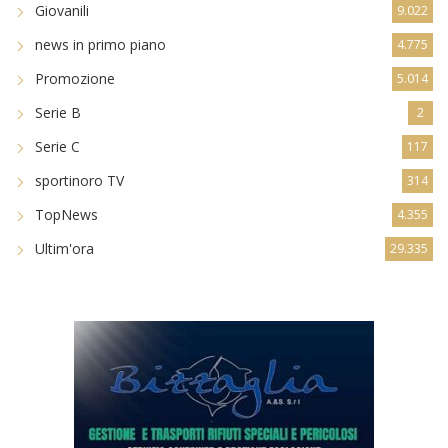
Giovanili
9.022
news in primo piano
4.775
Promozione
5.014
Serie B
2
Serie C
117
sportinoro TV
314
TopNews
4.355
Ultim'ora
29.335