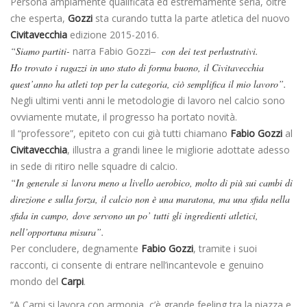
Persona ampiamente qualificata ed estremamente seria, oltre
che esperta,
Gozzi
sta curando tutta la parte atletica del nuovo
Civitavecchia
edizione 2015-2016.
“Siamo partiti-
narra Fabio Gozzi
– con dei test perlustrativi.
Ho trovato i ragazzi in uno stato di forma buono, il Civitavecchia
quest’anno ha atleti top per la categoria, ciò semplifica il mio lavoro”.
Negli ultimi venti anni le metodologie di lavoro nel calcio sono
ovviamente mutate, il progresso ha portato novità.
Il “professore”, epiteto con cui già tutti chiamano
Fabio Gozzi
al
Civitavecchia
, illustra a grandi linee le migliorie adottate adesso
in sede di ritiro nelle squadre di calcio.
“In generale si lavora meno a livello aerobico, molto di più sui cambi di
direzione e sulla forza, il calcio non è una maratona, ma una sfida nella
sfida in campo, dove servono un po’ tutti gli ingredienti atletici,
nell’opportuna misura”.
Per concludere, degnamente
Fabio Gozzi
, tramite i suoi
racconti, ci consente di entrare nell’incantevole e genuino
mondo del
Carpi
.
“A Carpi si lavora con armonia, c’è grande feeling tra la piazza e