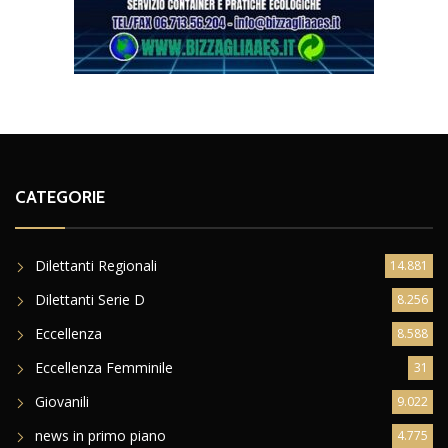
CATEGORIE
Dilettanti Regionali
14.881
Dilettanti Serie D
8.256
Eccellenza
8.588
Eccellenza Femminile
31
Giovanili
9.022
news in primo piano
4.775