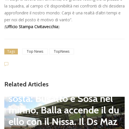
la squadra, al campo c’è disponibilità nei confronti di chi desidera
approfondire il nostro mondo: Carpi è una realtà d’altri tempi e
per noi del posto è motivo di vanto”.
(
Ufficio Stampa Civitavecchia
)
Tags
Top News
TopNews
se (Certosa V. Cam
Related Articles
), mercato senza
Busatto e Sosa nel
Dilettanti Serie D
Serie D, 
 Balla accende il du
ni del 
 il Nissa. Il Ds Maz