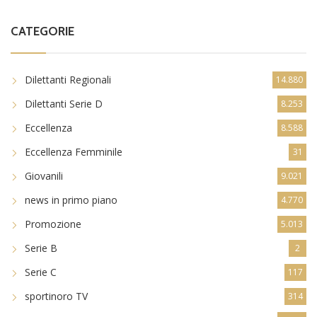
CATEGORIE
Dilettanti Regionali
14.880
Dilettanti Serie D
8.253
Eccellenza
8.588
Eccellenza Femminile
31
Giovanili
9.021
news in primo piano
4.770
Promozione
5.013
Serie B
2
Serie C
117
sportinoro TV
314