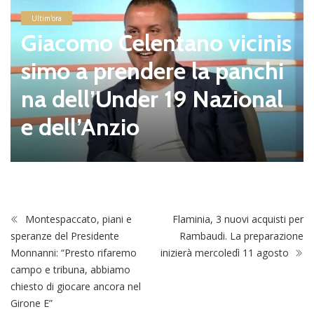
Ultim'ora
Giacomo Celentano vicinis
simo a prendere la panchi
na dell’Under 19 Nazional
e dell’Anzio
Montespaccato, piani e
Flaminia, 3 nuovi acquisti per
speranze del Presidente
Rambaudi. La preparazione
Monnanni: “Presto rifaremo
inizierà mercoledì 11 agosto
campo e tribuna, abbiamo
chiesto di giocare ancora nel
Girone E”