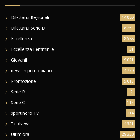
Dilettanti Regionali
14.880
Dilettanti Serie D
8.253
Eccellenza
8.588
Eccellenza Femminile
31
Giovanili
9.021
news in primo piano
4.770
Promozione
5.013
Serie B
2
Serie C
117
sportinoro TV
314
TopNews
4.351
Ultim'ora
29.330