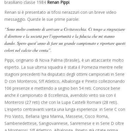
brasiliano classe 1984
Renan Pippi
.
Renan si è presentato ai tifosi nerazzuri con un breve video
messaggio. Queste le sue prime parole:
“Sono molto contento di arrivare a Civitavecchia. Ci tengo a ringraziare
il direttore e la società per l’opportunità e la fiducia che mi stanno
dando. Spero quest’anno di fare un grande campionato e riportare questi
colori nel calcio che conta”.
Pippi, originario di Nova Palma (Brasile), è un attaccante molto
esperto. La sua ultima squadra è stata il Pomezia mentre nelle
stagioni precedenti ha disputato degli ottimi campionati in Serie
D con Monterosi, Sff Atletico, Albalonga e Pineto collezionando
106 presenze e mettendo a segno ben 54 reti. Conosce bene
anche il campionato di Eccellenza, avendolo vinto sia con il
Monterosi (27 reti) che con la Lupa Castelli Romani (28 reti).
L’esperto centravanti vanta una lunga esperienza in Serie C con
Pro Vasto, Bellaria Igea Marina, Massese, Cisco Roma,
Sambenedettese, Sangiovannese, Sanremese e in Serie D oltre
a Monterosi, Sff Atlettico, Albalonga, Pineto già citate prima,