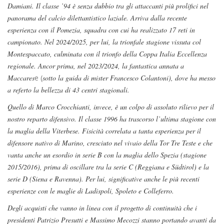
Damiani. Il classe ’94 è senza dubbio tra gli attaccanti più prolifici nel
panorama del calcio dilettantistico laziale. Arriva dalla recente
esperienza con il Pomezia, squadra con cui ha realizzato 17 reti in
campionato. Nel 2024/2025, per lui, la trionfale stagione vissuta col
Montespaccato, culminata con il trionfo della Coppa Italia Eccellenza
regionale. Ancor prima, nel 2023/2024, la fantastica annata a
Maccares
e (
sotto la guida di mister Francesco Colantoni), dove ha messo
a referto la bellezza di 43 centri stagionali.
Quello di Marco Crocchianti, invece, è un colpo di assoluto rilievo per il
nostro reparto difensivo. Il classe 1996 ha trascorso l’ultima stagione con
la maglia della Viterbese. Fisicità correlata a tanta esperienza per il
difensore nativo di
Marino, cresciuto nel vivaio della Tor Tre Teste e che
vanta anche un esordio in serie B con la maglia dello Spezia (stagione
2015/2016), prima di oscillare tra la serie C (Reggiana e Südtirol) e la
serie D (Siena e Ravenna). Per lui, significative anche le più recenti
esperienze con le maglie di Ladispoli, Spoleto e Colleferro.
Degli acquisti che vanno in linea con il progetto di continuità che i
presidenti Patrizio Presutti e Massimo Mecozzi stanno portando avanti da