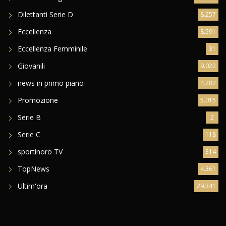
Dilettanti Serie D
8.257
Eccellenza
8.591
Eccellenza Femminile
31
Giovanili
9.022
news in primo piano
4.782
Promozione
5.015
Serie B
2
Serie C
118
sportinoro TV
314
TopNews
4.361
Ultim'ora
29.341