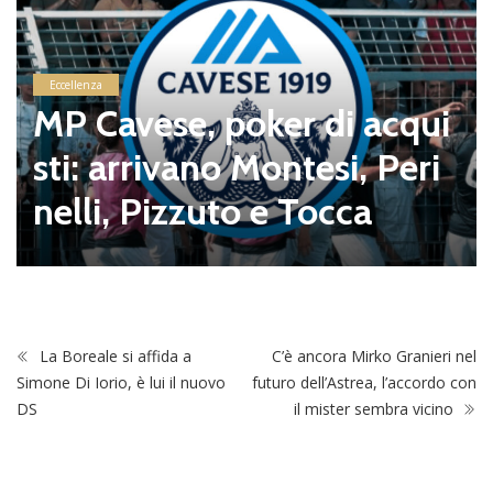
Eccellenza
MP Cavese, poker di acqui
sti: arrivano Montesi, Peri
nelli, Pizzuto e Tocca
La Boreale si affida a
C’è ancora Mirko Granieri nel
Simone Di Iorio, è lui il nuovo
futuro dell’Astrea, l’accordo con
DS
il mister sembra vicino