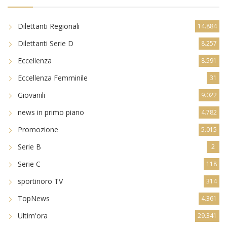
Dilettanti Regionali
14.884
Dilettanti Serie D
8.257
Eccellenza
8.591
Eccellenza Femminile
31
Giovanili
9.022
news in primo piano
4.782
Promozione
5.015
Serie B
2
Serie C
118
sportinoro TV
314
TopNews
4.361
Ultim'ora
29.341