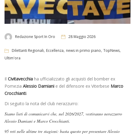
Redazione Sport In Oro
28 Maggio 2026
,
,
,
,
Dilettanti Regionali
Eccellenza
news in primo piano
TopNews
Ultim'ora
Il
Civitavecchia
ha ufficializzato gli acquisti del bomber ex
Pomezia
Alessio Damiani
e del difensore ex Viterbese
Marco
Crocchianti
.
Di seguito la nota del club nerazzurro:
Siamo lieti di comunicarvi che, nel 2026/2027, vestiranno nerazzurro
Alessio Damiani e Marco Crocchianti.
95 reti nelle ultime tre stagioni: basta questo per presentare Alessio