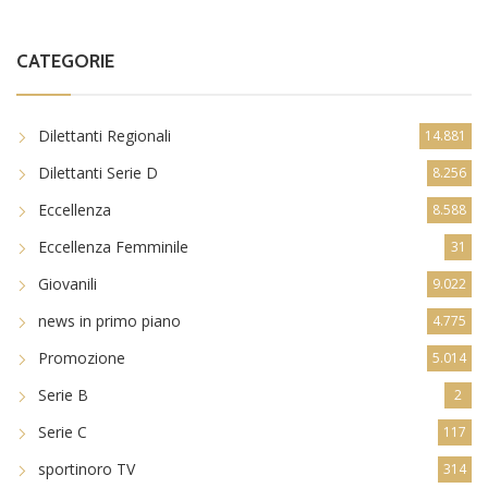
CATEGORIE
Dilettanti Regionali
14.881
Dilettanti Serie D
8.256
Eccellenza
8.588
Eccellenza Femminile
31
Giovanili
9.022
news in primo piano
4.775
Promozione
5.014
Serie B
2
Serie C
117
sportinoro TV
314