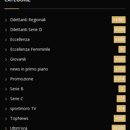
Dilettanti Regionali
14.881
Dilettanti Serie D
8.256
Eccellenza
8.588
Eccellenza Femminile
31
Giovanili
9.022
news in primo piano
4.775
Promozione
5.014
Serie B
2
Serie C
117
sportinoro TV
314
TopNews
4.355
Ultim'ora
29.335