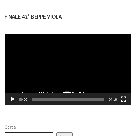
FINALE 42° BEPPE VIOLA
Video
Player
00:00
04:19
Cerca