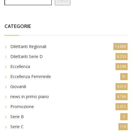
Cerca
CATEGORIE
Dilettanti Regionali
14.880
Dilettanti Serie D
8.253
Eccellenza
8.588
Eccellenza Femminile
31
Giovanili
9.019
news in primo piano
4.766
Promozione
5.012
Serie B
2
Serie C
116