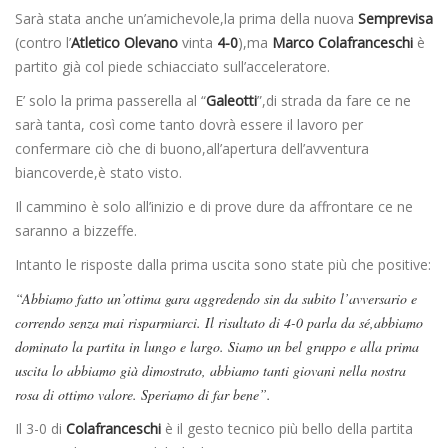
Sarà stata anche un’amichevole,la prima della nuova
Semprevisa
(contro l’
Atletico Olevano
vinta
4-0
),ma
Marco Colafranceschi
è
partito già col piede schiacciato sull’acceleratore.
E’ solo la prima passerella al “
Galeotti
”,di strada da fare ce ne
sarà tanta, così come tanto dovrà essere il lavoro per
confermare ciò che di buono,all’apertura dell’avventura
biancoverde,è stato visto.
Il cammino è solo all’inizio e di prove dure da affrontare ce ne
saranno a bizzeffe.
Intanto le risposte dalla prima uscita sono state più che positive:
“Abbiamo fatto un’ottima gara aggredendo sin da subito l’avversario e
correndo senza mai risparmiarci. Il risultato di 4-0 parla da sé,abbiamo
dominato la partita in lungo e largo. Siamo un bel gruppo e alla prima
uscita lo abbiamo già dimostrato, abbiamo tanti giovani nella nostra
rosa di ottimo valore. Speriamo di far bene”.
Il 3-0 di
Colafranceschi
è il gesto tecnico più bello della partita