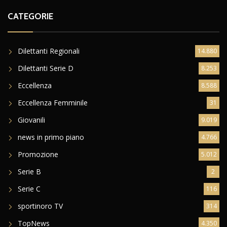
CATEGORIE
Dilettanti Regionali
14.880
Dilettanti Serie D
8.253
Eccellenza
8.588
Eccellenza Femminile
31
Giovanili
9.019
news in primo piano
4.766
Promozione
5.012
Serie B
2
Serie C
116
sportinoro TV
314
TopNews
4.350