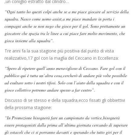
,un coniglio estratto dal cilindro…
“Ogni tanto ho questi colpi anche se a me piace giocare al servizio della
squadra. Nasco come uomo assist,a me piace mandare in porta i
compagni anche se non nego che gioco per il gol. Sono prettamente un
giocatore che spazia tra le linee a cui piace fare molto movimento, che
gioca insieme alla squadra”.
Tre anni fa la sua stagione più positiva dal punto di vista
realizzativo,17 gol con la maglia del Ceccano in Eccellenza:
“Spero di ripetere quell’anno meraviglioso di Ceccano. Fare gol con il
pubblico qui è tutta un’altra cosa,cercherò di andare più volte possibile
ad esultare sotto i nostri tifosi. Solo con l’aiuto della squadra e con il
gioco collettivo potremo andare spesso a far centro”.
Discusso di se stesso e della squadra,ecco fissati gli obbiettivi
della prossima stagione:
“In Promozione bisognerà fare un campionato da vertice,bisognerà
essere protagonisti dalla prima all’ultima giornata cercando di superare
gli ostacoli che ci si porranno davanti e sperando che tutto giri per il