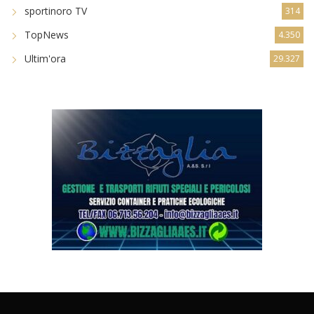
sportinoro TV
314
TopNews
4.350
Ultim'ora
29.327