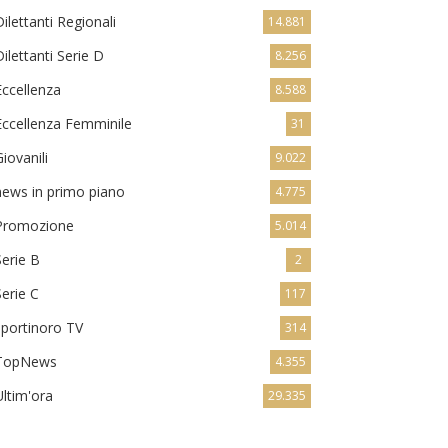
Dilettanti Regionali
14.881
Dilettanti Serie D
8.256
Eccellenza
8.588
Eccellenza Femminile
31
Giovanili
9.022
news in primo piano
4.775
Promozione
5.014
Serie B
2
Serie C
117
sportinoro TV
314
TopNews
4.355
Ultim'ora
29.335