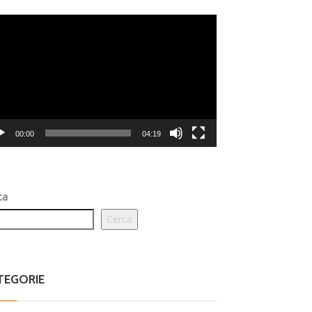
eo
er
00:00
04:19
ca
Cerca
TEGORIE