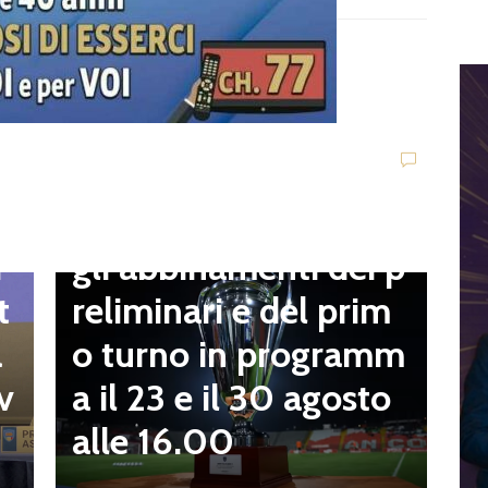
D
V
C
t
Dilettanti Serie D
t
Coppa Italia Serie D,
B
gli abbinamenti dei p
i
o
reliminari e del prim
t
a
o turno in programm
a
n
a il 23 e il 30 agosto
v
alle 16.00