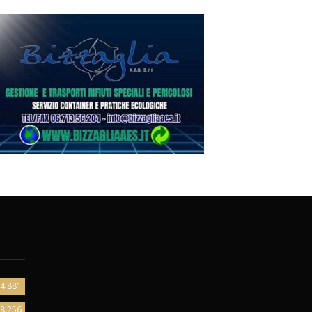
4.881
8.256