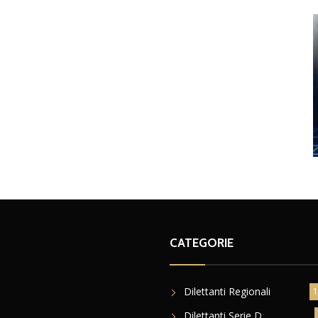
CATEGORIE
Dilettanti Regionali
1
Dilettanti Serie D