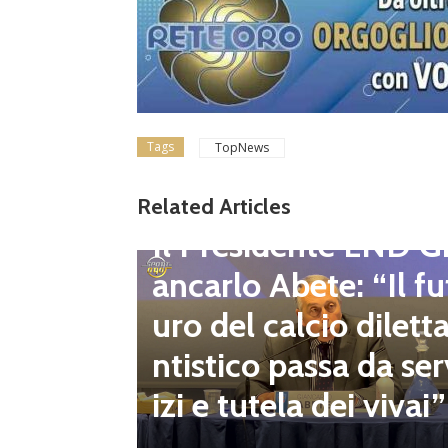
Tags
TopNews
gione d
Related Articles
Dilettanti Regionali
 club fe
Il Presidente LND G
i e pre
ancarlo Abete: “Il fu
mpionat
uro del calcio dilett
onsecut
ntistico passa da ser
izi e tutela dei vivai”