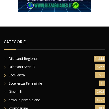
CATEGORIE
Dilettanti Regionali
14.882
Dilettanti Serie D
8.256
Eccellenza
8.589
Eccellenza Femminile
31
Giovanili
9.022
news in primo piano
4.776
Promozione
5.014