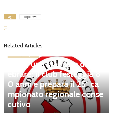
Tags
TopNews
Related Articles
news in primo piano
Tolfa, una stagione da cel
ebrare: il club festeggia 8
0 anni e prepara il 25° ca
mpionato regionale conse
cutivo