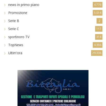
news in primo piano
4.776
Promozione
5.014
Serie B
2
Serie C
117
sportinoro TV
314
TopNews
4.356
Ultim'ora
29.336