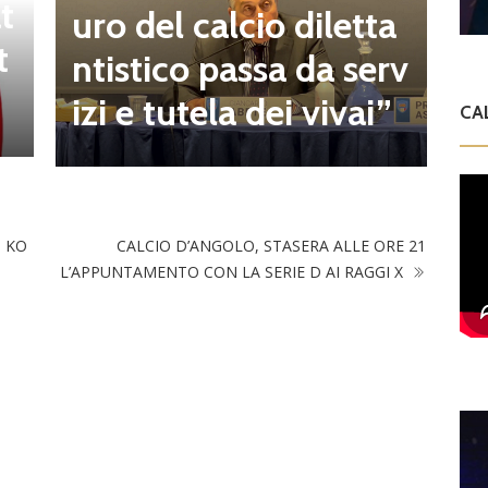
t
o
uro del calcio diletta
t
a
ntistico passa da serv
a
izi e tutela dei vivai”
CA
 KO
CALCIO D’ANGOLO, STASERA ALLE ORE 21
L’APPUNTAMENTO CON LA SERIE D AI RAGGI X