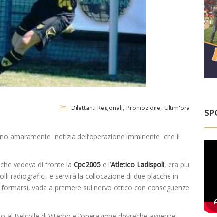
,
,
Dilettanti Regionali
Promozione
Ultim'ora
SP
danno amaramente notizia dell’operazione imminente che il
o che vedeva di fronte la
Cpc2005
e l’
Atletico Ladispoli
, era piu
 radiografici, e servirà la collocazione di due placche in
be formarsi, vada a premere sul nervo ottico con conseguenze
o al Belcolle di Viterbo e l’operazione dovrebbe avvenire