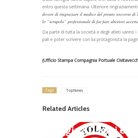
entro questa settimana. Ulteriore ringraziament
dovere di ringraziare il medico del pronto soccorso di T
lo “scrupolo” professionale di far fare ulteriori accert
Da parte di tutta la società e degli atleti vanno i
pali e poter scrivere con lui protagonista la pagin
(Ufficio Stampa Compagnia Portuale Civitavecch
Tags
TopNews
news in primo piano
Tolfa, una stagione 
Related Articles
a celebrare: il club f
steggia 80 anni e pr