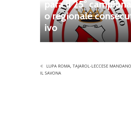
para il 25° campiona
 porta d
o regionale consecu
na Luca
ivo
LUPA ROMA, TAJAROL-LECCESE MANDANO
IL SAVONA