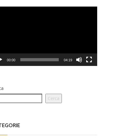
eo
er
00:00
04:19
ca
Cerca
TEGORIE