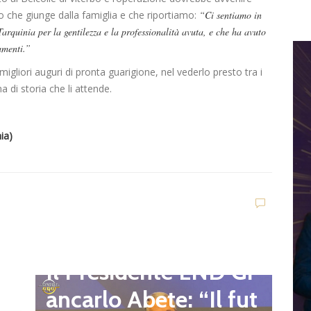
o che giunge dalla famiglia e che riportiamo:
“Ci sentiamo in
arquinia per la gentilezza e la professionalità avuta, e che ha avuto
amenti.”
 migliori auguri di pronta guarigione, nel vederlo presto tra i
a di storia che li attende.
ia)
D
d
C
Dilettanti Regionali
e
g
Il Presidente LND Gi
e
r
ancarlo Abete: “Il fut