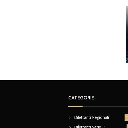
CATEGORIE
Dilettanti Regionali
1
Dilettanti Serie D