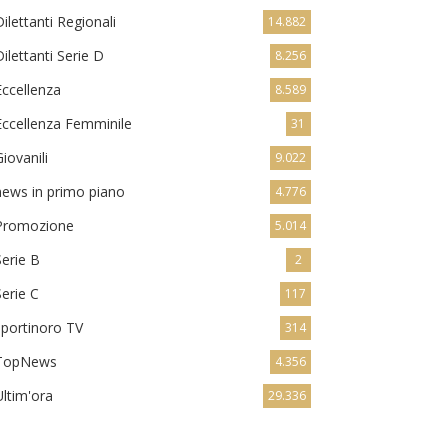
Dilettanti Regionali
14.882
Dilettanti Serie D
8.256
Eccellenza
8.589
Eccellenza Femminile
31
Giovanili
9.022
news in primo piano
4.776
Promozione
5.014
Serie B
2
Serie C
117
sportinoro TV
314
TopNews
4.356
Ultim'ora
29.336