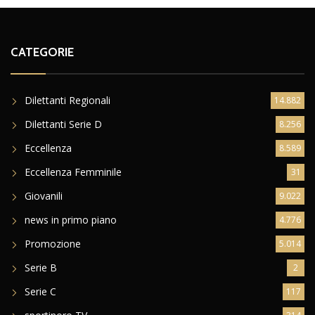
CATEGORIE
Dilettanti Regionali
14.882
Dilettanti Serie D
8.256
Eccellenza
8.589
Eccellenza Femminile
31
Giovanili
9.022
news in primo piano
4.776
Promozione
5.014
Serie B
2
Serie C
117