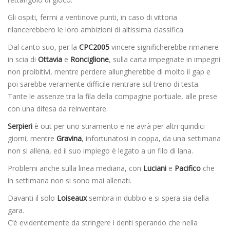
Gli ospiti, fermi a ventinove punti, in caso di vittoria
rilancerebbero le loro ambizioni di altissima classifica.
Dal canto suo, per la
CPC2005
vincere significherebbe rimanere
in scia di
Ottavia
e
Ronciglione
, sulla carta impegnate in impegni
non proibitivi, mentre perdere allungherebbe di molto il gap e
poi sarebbe veramente difficile rientrare sul treno di testa.
Tante le assenze tra la fila della compagine portuale, alle prese
con una difesa da reinventare.
Serpieri
è out per uno stiramento e ne avrà per altri quindici
giorni, mentre
Gravina
, infortunatosi in coppa, da una settimana
non si allena, ed il suo impiego è legato a un filo di lana.
Problemi anche sulla linea mediana, con
Luciani
e
Pacifico
che
in settimana non si sono mai allenati.
Davanti il solo
Loiseaux
sembra in dubbio e si spera sia della
gara.
C’è evidentemente da stringere i denti sperando che nella