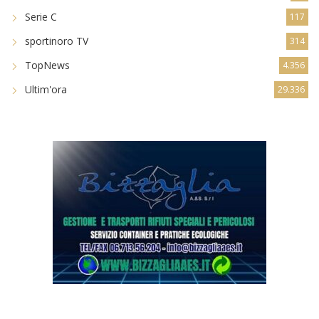
Serie C
117
sportinoro TV
314
TopNews
4.356
Ultim'ora
29.336