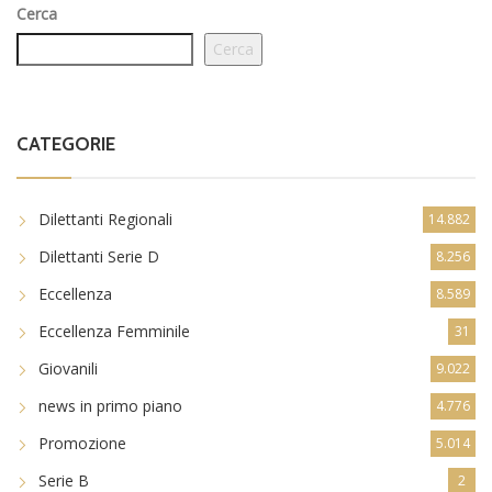
Cerca
Cerca
CATEGORIE
Dilettanti Regionali
14.882
Dilettanti Serie D
8.256
Eccellenza
8.589
Eccellenza Femminile
31
Giovanili
9.022
news in primo piano
4.776
Promozione
5.014
Serie B
2