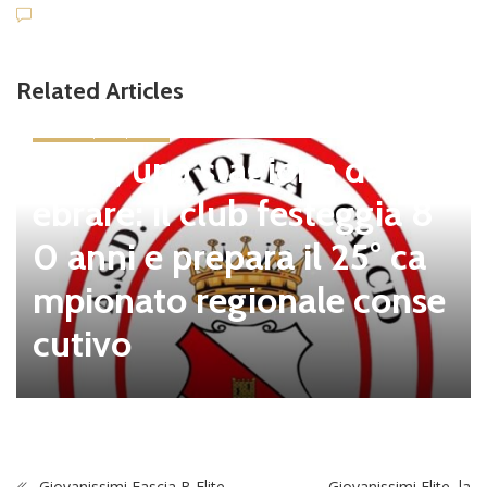
Related Articles
news in primo piano
Tolfa, una stagione da cel
ebrare: il club festeggia 8
0 anni e prepara il 25° ca
mpionato regionale conse
cutivo
Giovanissimi Fascia B Elite,
Giovanissimi Elite, la