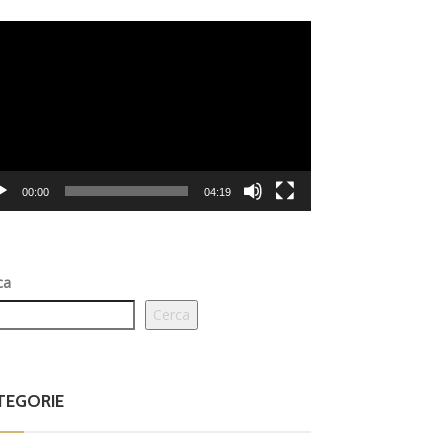
eo
er
00:00
04:19
ca
Cerca
TEGORIE