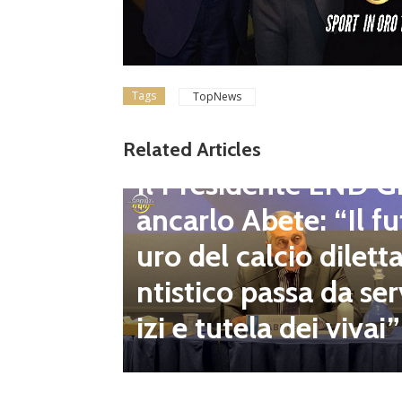
Tags
TopNews
gione d
Related Articles
Dilettanti Regionali
 club fe
Il Presidente LND G
i e pre
ancarlo Abete: “Il fu
mpionat
uro del calcio dilett
onsecut
ntistico passa da ser
izi e tutela dei vivai”