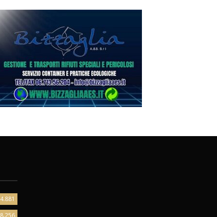
4.881
8.256