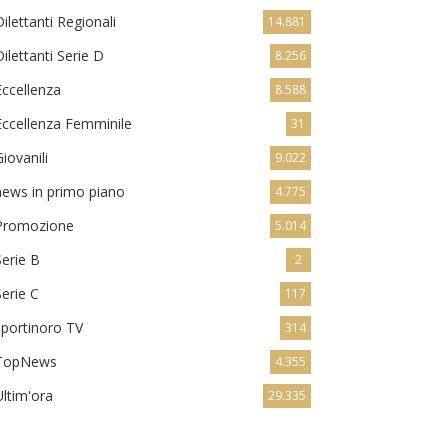
Dilettanti Regionali
14.881
Dilettanti Serie D
8.256
Eccellenza
8.588
Eccellenza Femminile
31
Giovanili
9.022
news in primo piano
4.775
Promozione
5.014
Serie B
2
Serie C
117
sportinoro TV
314
TopNews
4.355
Ultim'ora
29.335