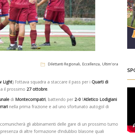
,
,
Dilettanti Regionali
Eccellenza
Ultim'ora
SP
 Light
) l’ottava squadra a staccare il pass per i
Quarti di
a il prossimo
27 ottobre
.
nale
di
Montecompatri
, battendo per
2-0
l’
Atletico Lodigiani
rrari
nella prima frazione e ad uno sfortunato autogol di
comunicherà gli abbinamenti delle gare di un prossimo turno
la presenza di altre formazione d’indubbio blasone quali