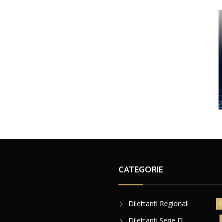
CATEGORIE
Dilettanti Regionali
1
Dilettanti Serie D