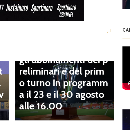
V
C
t
CA
Dilettanti Serie D
t
Coppa Italia Serie D,
B
gli abbinamenti dei p
i
o
reliminari e del prim
t
a
o turno in programm
a
n
a il 23 e il 30 agosto
v
alle 16.00