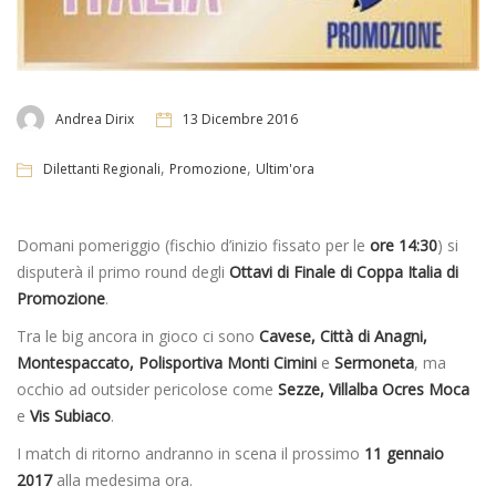
Andrea Dirix
13 Dicembre 2016
,
,
Dilettanti Regionali
Promozione
Ultim'ora
Domani pomeriggio (fischio d’inizio fissato per le
ore 14:30
) si
disputerà il primo round degli
Ottavi di Finale di Coppa Italia di
Promozione
.
Tra le big ancora in gioco ci sono
Cavese, Città di Anagni,
Montespaccato, Polisportiva Monti Cimini
e
Sermoneta
, ma
occhio ad outsider pericolose come
Sezze, Villalba Ocres Moca
e
Vis Subiaco
.
I match di ritorno andranno in scena il prossimo
11 gennaio
2017
alla medesima ora.