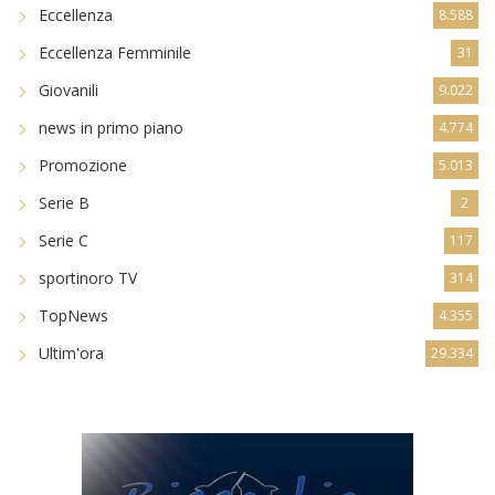
Eccellenza
8.588
Eccellenza Femminile
31
Giovanili
9.022
news in primo piano
4.774
Promozione
5.013
Serie B
2
Serie C
117
sportinoro TV
314
TopNews
4.355
Ultim'ora
29.334