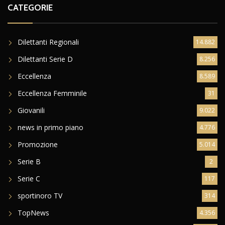
CATEGORIE
Dilettanti Regionali
14.882
Dilettanti Serie D
8.256
Eccellenza
8.589
Eccellenza Femminile
31
Giovanili
9.022
news in primo piano
4.776
Promozione
5.014
Serie B
2
Serie C
117
sportinoro TV
314
TopNews
4.356