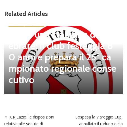
Related Articles
news in primo piano
Tolfa, una stagione da cel
ebrare: il club festeggia 8
0 anni e prepara il 25° ca
mpionato regionale conse
cutivo
CR Lazio, le disposizioni
Sospesa la Viareggio Cup,
relative alle sedute di
annullato il raduno della