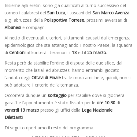
Insieme agli eretini sono già qualificati al turno successivo del
torneo i calabresi del
San Luca
, i toscani del
San Marco Avenza
e gli abruzzesi della
Polisportiva Torrese
, prossimi avversari di
Albanesi
e compagni.
Al netto di eventuali, ulteriori, slittamenti causati dall’emergenza
epidemiologica che sta attanagliando il nostro Paese, la squadra
di
Centioni
affronterà i teramani il
18
ed il
25 marzo
.
Resta però da stabilire l’ordine di disputa delle due sfide, dal
momento che laziali ed abruzzesi hanno entrambi giocato
l’andata degli
Ottavi di Finale
tra le mura amiche e, quindi, non si
può adottare il criterio dell’alternanza.
Occorrerà dunque un
sorteggio
per stabilire dove si giocherà
gara-1 e l’appuntamento è stato fissato per le
ore 10:30
di
venerdì 13 marzo
presso gli uffici della
Lega Nazionale
Dilettanti
.
Di seguito riportiamo il resto del programma.