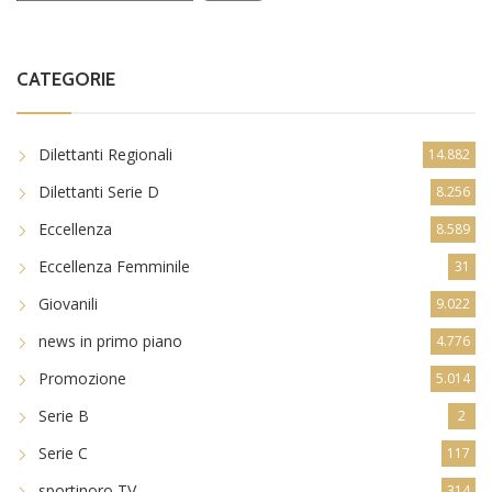
CATEGORIE
Dilettanti Regionali
14.882
Dilettanti Serie D
8.256
Eccellenza
8.589
Eccellenza Femminile
31
Giovanili
9.022
news in primo piano
4.776
Promozione
5.014
Serie B
2
Serie C
117
sportinoro TV
314