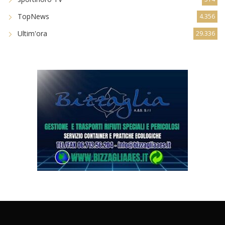
TopNews
4.356
Ultim'ora
29.336