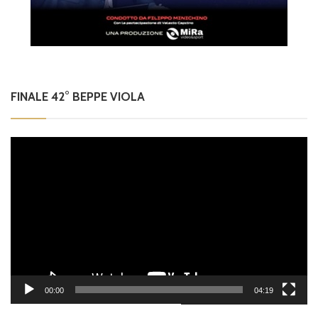
FINALE 42° BEPPE VIOLA
Video
Player
00:00
04:19