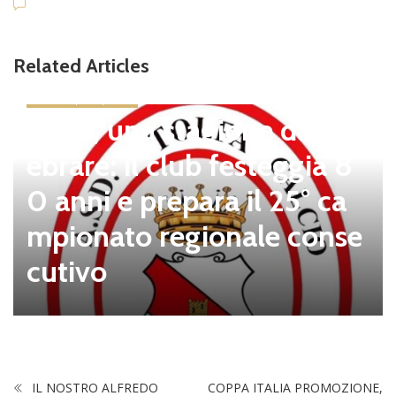
Related Articles
news in primo piano
Tolfa, una stagione da cel
ebrare: il club festeggia 8
0 anni e prepara il 25° ca
mpionato regionale conse
cutivo
IL NOSTRO ALFREDO
COPPA ITALIA PROMOZIONE,