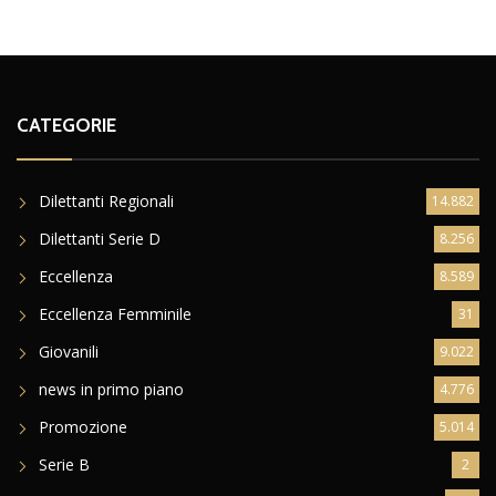
CATEGORIE
Dilettanti Regionali
14.882
Dilettanti Serie D
8.256
Eccellenza
8.589
Eccellenza Femminile
31
Giovanili
9.022
news in primo piano
4.776
Promozione
5.014
Serie B
2