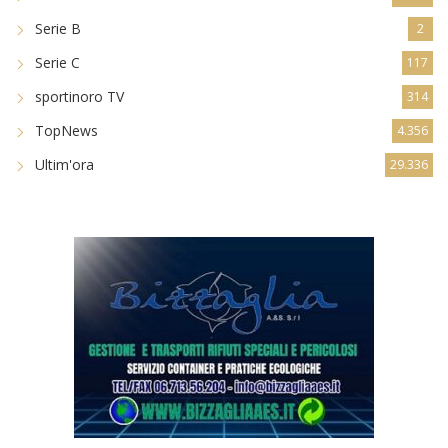
Serie B
2
Serie C
117
sportinoro TV
314
TopNews
4.356
Ultim'ora
29.336