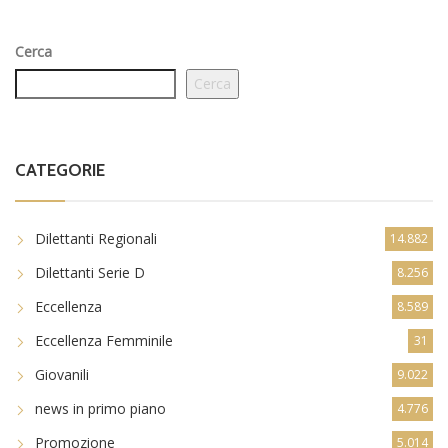
Cerca
Cerca
CATEGORIE
Dilettanti Regionali
14.882
Dilettanti Serie D
8.256
Eccellenza
8.589
Eccellenza Femminile
31
Giovanili
9.022
news in primo piano
4.776
Promozione
5.014