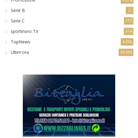
Serie B
2
Serie C
117
sportinoro TV
314
TopNews
4.356
Ultim'ora
29.336