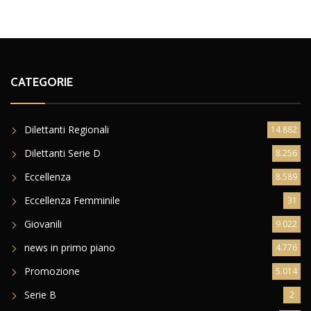
CATEGORIE
Dilettanti Regionali
14.882
Dilettanti Serie D
8.256
Eccellenza
8.589
Eccellenza Femminile
31
Giovanili
9.022
news in primo piano
4.776
Promozione
5.014
Serie B
2