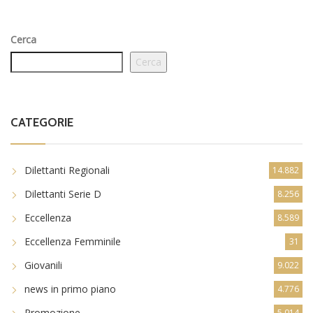
Cerca
Cerca
CATEGORIE
Dilettanti Regionali
14.882
Dilettanti Serie D
8.256
Eccellenza
8.589
Eccellenza Femminile
31
Giovanili
9.022
news in primo piano
4.776
Promozione
5.014