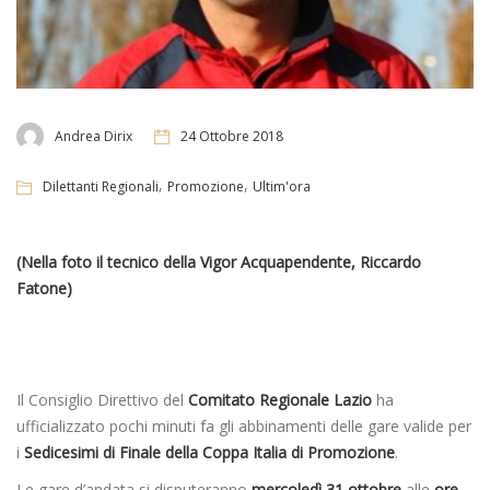
Andrea Dirix
24 Ottobre 2018
,
,
Dilettanti Regionali
Promozione
Ultim'ora
(Nella foto il tecnico della Vigor Acquapendente, Riccardo
Fatone)
Il Consiglio Direttivo del
Comitato Regionale Lazio
ha
ufficializzato pochi minuti fa gli abbinamenti delle gare valide per
i
Sedicesimi di Finale della Coppa Italia di Promozione
.
Le gare d’andata si disputeranno
mercoledì 31 ottobre
alle
ore