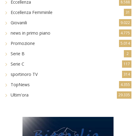
Eccellenza
8.588
Eccellenza Femminile
31
Giovanili
9.022
news in primo piano
4.775
Promozione
5.014
Serie B
2
Serie C
117
sportinoro TV
314
TopNews
4.355
Ultim'ora
29.335