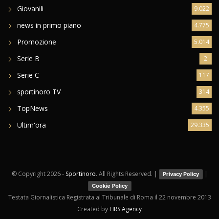
Giovanili
9.022
news in primo piano
4.775
Promozione
5.014
Serie B
2
Serie C
117
sportinoro TV
314
TopNews
4.355
Ultim'ora
29.335
© Copyright
2026 -
Sportinoro
. All Rights Reserved. |
|
Privacy Policy
Cookie Policy
Testata Giornalistica Registrata al Tribunale di Roma il 22 novembre 2013
Created by
HRS Agency