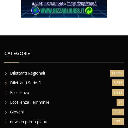
CATEGORIE
Dilettanti Regionali
14.881
Dilettanti Serie D
8.256
Eccellenza
8.588
Eccellenza Femminile
31
Giovanili
9.022
news in primo piano
4.774