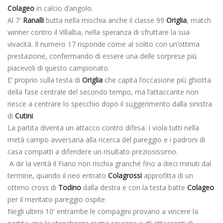
Colageo
in calcio d’angolo.
Al 7′
Ranalli
butta nella mischia anche il classe 99
Origlia
, match
winner contro il Villalba, nella speranza di sfruttare la sua
vivacità. Il numero 17 risponde come al solito con un’ottima
prestazione, confermando di essere una delle sorprese più
piacevoli di questo campionato.
E’ proprio sulla testa di
Origlia
che capita l’occasione più ghiotta
della fase centrale del secondo tempo, ma l’attaccante non
riesce a centrare lo specchio dopo il suggerimento dalla sinistra
di
Cutini
.
La partita diventa un attacco contro difesa. I viola tutti nella
metà campo avversaria alla ricerca del pareggio e i padroni di
casa compatti a difendere un risultato preziosissimo.
A dir la verità il Fiano non rischia granché fino a dieci minuti dal
termine, quando il neo entrato
Colagrossi
approfitta di un
ottimo cross di
Todino
dalla destra e con la testa batte
Colageo
per il meritato pareggio ospite.
Negli ultimi 10′ entrambe le compagini provano a vincere la