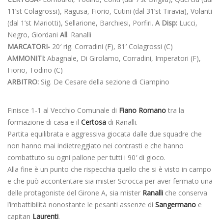
11’st Colagrossi), Ragusa, Fiorio, Cutini (dal 31’st Tiravia), Volanti
(dal 1’st Mariotti), Sellarione, Barchiesi, Porfiri.
A Disp:
Lucci,
Negro, Giordani
All
. Ranalli
MARCATORI-
20′ rig. Corradini (F), 81′ Colagrossi (C)
AMMONITI:
Abagnale, Di Girolamo, Corradini, Imperatori (F),
Fiorio, Todino (C)
ARBITRO:
Sig. De Cesare della sezione di Ciampino
Finisce 1-1 al Vecchio Comunale di
Fiano Romano
tra la
formazione di casa e il
Certosa
di Ranalli.
Partita equilibrata e aggressiva giocata dalle due squadre che
non hanno mai indietreggiato nei contrasti e che hanno
combattuto su ogni pallone per tutti i 90′ di gioco.
Alla fine è un punto che rispecchia quello che si è visto in campo
e che può accontentare sia mister Scrocca per aver fermato una
delle protagoniste del Girone A, sia mister
Ranalli
che conserva
l’imbattibilità nonostante le pesanti assenze di
Sangermano
e
capitan
Laurenti
.