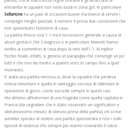
partita, ma la stanchezza regna sovrana e gli attaccanti di
entrambe le squadre non sono lucidi in zona gol. In particolare
Sellarione
ha un paio di occasioni buone ma invece di servire i
compagni meglio piazzati, il numero 9 prova due conclusioni che
non spaventano l’estremo di casa.
La partita finisce così 1-1 tra il nervosismo generale a causa di
alcuni gestacci che Colagrossi e in particolare Mariotti hanno
rivolto ai sostenitori di casa dopo la rete dell’1-1. Al triplice
fischio finale, infatti, si genera un parapiglia che coinvolge un po’
tutti e che non da merito a quanto visto in campo fino a quel
momento.
E’ stata una partita nervosa si, dove la squadra che perdeva
voleva rimontare e quella in vantaggio cercava di rallentare le
operazioni di gioco, come succede sempre in questi casi.
Ma almeno all’indomani di una tragedia come quella capitata in
Francia (da segnalare che è stato osservato un significativo e
silenziosissimo minuto di silenzio prima della partita) chi scrive
avrebbe sperato di vedere una partita spensierata e non i soliti
episodi di violenza che sempre più stanno rovinando il calcio