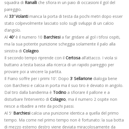
squadra di
Ranalli
che sfiora in un paio di occasioni il gol del
pareggio.
Al
33′ Volanti
manca la porta di testa da pochi metri dopo esser
stato colpevolmente lasciato solo sugli sviluppi di un calcio
d’angolo.
Al
40′
è il numero 10
Barchiesi
a far gridare al gol i tifosi ospiti,
ma la sua potente punizione scheggia solamente il palo alla
sinistra di
Colageo
.
Il secondo tempo riprende con il
Certosa
all’attacco. I viola si
buttano a testa bassa alla ricerca di un rapido pareggio per
provare poi a vincere la partita.
Il Fiano soffre per i primi 10′. Dopo
3
‘
Sellarione
dialoga bene
con Barchiesi e calcia in porta ma il suo tiro è deviato in angolo.
Dal tiro dalla bandierina è
Todino
a sfiorare il pallone e a
disturbare l’intervento di
Colageo
, ma il numero 2 ospite non
riesce a ribadire a rete da pochi passi.
Al 5′
Barchiesi
calcia una punizione identica a quella del primo
tempo. Ma come nel primo tempo non è fortunato: la sua botta
di mezzo esterno destro viene deviata miracolosamente da