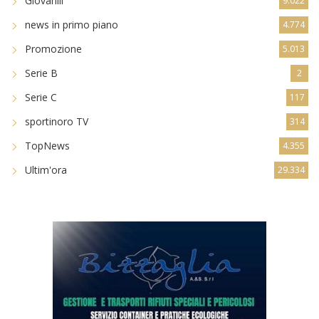
Giovanili
9.022
news in primo piano
4.774
Promozione
5.013
Serie B
2
Serie C
117
sportinoro TV
314
TopNews
4.355
Ultim'ora
29.334