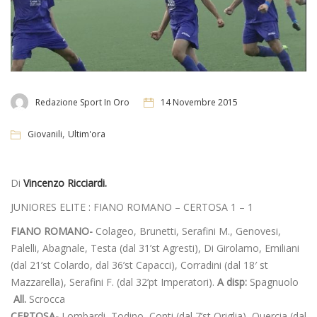
Redazione Sport In Oro
14 Novembre 2015
,
Giovanili
Ultim'ora
Di
Vincenzo Ricciardi.
JUNIORES ELITE : FIANO ROMANO – CERTOSA 1 – 1
FIANO ROMANO-
Colageo, Brunetti, Serafini M., Genovesi,
Palelli, Abagnale, Testa (dal 31’st Agresti), Di Girolamo, Emiliani
(dal 21’st Colardo, dal 36’st Capacci), Corradini (dal 18′ st
Mazzarella), Serafini F. (dal 32’pt Imperatori).
A disp:
Spagnuolo
All.
Scrocca
CERTOSA-
Lombardi, Todino, Conti (dal 7’st Origlia), Quercia (dal