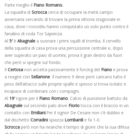
Parte meglio il
Fiano Romano.
La squadra di
Scrocca
cerca di occupare la metà campo
avversaria cercando di trovare la prima vittoria stagionale in
casa, dove i rossoblu hanno conquistato un solo punto contro il
fanalino di coda Tor Sapienza.
Al
5′
è
Abagnale
a suonare i primi squilli di tromba. Il cervello
della squadra di casa prova una percussione centrale e, dopo
aver superato un paio di uomini, prova il gran destro da fuori
che però si spegne sul fondo.
Il
Certosa
non accetta passivamente il forcing del
Fiano
e prova
a reagire con
Sellarione
. Il numero 9 deve però caricarsi tutto il
peso dell’attacco sulle proprie spalle e spesso si trova isolato e
incapace di combinare con i compagni.
Al
19′
rigore per il
Fiano Romano
. Calcio di punizione battuto da
Abagnale
sul secondo palo dove
Fiorio
tocca con il braccio in un
contatto con
Emiliani
.Per il signor De Cesare non c’è dubbio e
dal dischetto
Corradini
spiazza
Lombardi
e fa 1-0.
Scrocca
però non ha neanche il tempo di gioire che la sua difesa