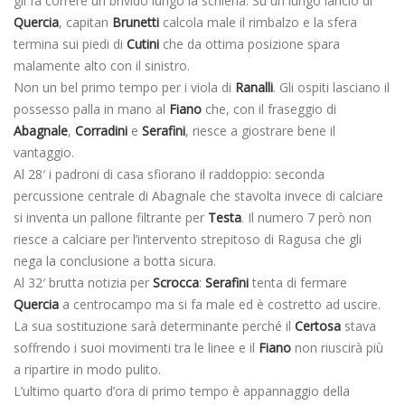
gli fa correre un brivido lungo la schiena. Su un lungo lancio di
Quercia
, capitan
Brunetti
calcola male il rimbalzo e la sfera
termina sui piedi di
Cutini
che da ottima posizione spara
malamente alto con il sinistro.
Non un bel primo tempo per i viola di
Ranalli
. Gli ospiti lasciano il
possesso palla in mano al
Fiano
che, con il fraseggio di
Abagnale
,
Corradini
e
Serafini
, riesce a giostrare bene il
vantaggio.
Al 28′ i padroni di casa sfiorano il raddoppio: seconda
percussione centrale di Abagnale che stavolta invece di calciare
si inventa un pallone filtrante per
Testa
. Il numero 7 però non
riesce a calciare per l’intervento strepitoso di Ragusa che gli
nega la conclusione a botta sicura.
Al 32′ brutta notizia per
Scrocca
:
Serafini
tenta di fermare
Quercia
a centrocampo ma si fa male ed è costretto ad uscire.
La sua sostituzione sarà determinante perché il
Certosa
stava
soffrendo i suoi movimenti tra le linee e il
Fiano
non riuscirà più
a ripartire in modo pulito.
L’ultimo quarto d’ora di primo tempo è appannaggio della