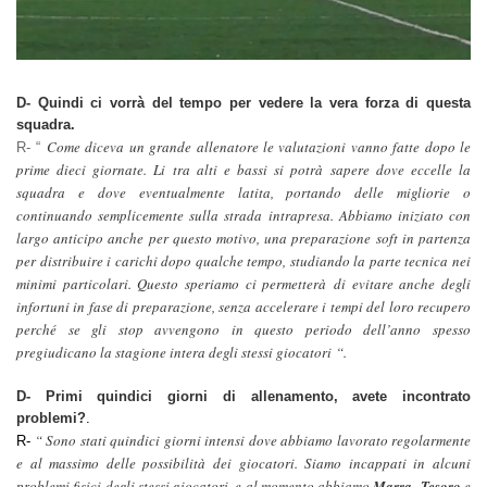
D- Quindi ci vorrà del tempo per vedere la vera forza di questa
squadra.
Come diceva un grande allenatore le valutazioni vanno fatte dopo le
R- “
prime dieci giornate. Li tra alti e bassi si potrà sapere dove eccelle la
squadra e dove eventualmente latita, portando delle migliorie o
continuando semplicemente sulla strada intrapresa. Abbiamo iniziato con
largo anticipo anche per questo motivo, una preparazione soft in partenza
per distribuire i carichi dopo qualche tempo, studiando la parte tecnica nei
minimi particolari. Questo speriamo ci permetterà di evitare anche degli
infortuni in fase di preparazione, senza accelerare i tempi del loro recupero
perché se gli stop avvengono in questo periodo dell’anno spesso
pregiudicano la stagione intera degli stessi giocatori “.
D- Primi quindici giorni di allenamento, avete incontrato
problemi?
.
“ Sono stati quindici giorni intensi dove abbiamo lavorato regolarmente
R-
e al massimo delle possibilità dei giocatori. Siamo incappati in alcuni
problemi fisici degli stessi giocatori, e al momento abbiamo
Marra, Tesoro
e