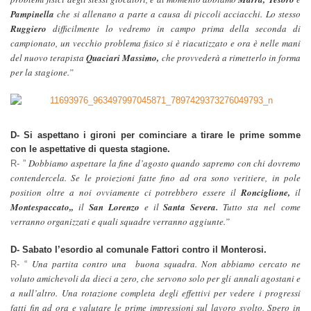
Pampinella
che si allenano a parte a causa di piccoli acciacchi. Lo stesso
Ruggiero
difficilmente lo vedremo in campo prima della seconda di
campionato, un vecchio problema fisico si è riacutizzato e ora è nelle mani
del nuovo terapista
Quaciari Massimo,
che provvederà a rimetterlo in forma
per la stagione.”
D- Si aspettano i gironi per cominciare a tirare le prime somme
con le aspettative di questa stagione.
Dobbiamo aspettare la fine d’agosto quando sapremo con chi dovremo
R- ”
contendercela. Se le proiezioni fatte fino ad ora sono veritiere, in pole
position oltre a noi ovviamente ci potrebbero essere il
Ronciglione,
il
Montespaccato,,
il
San Lorenzo
e il
Santa Severa.
Tutto sta nel come
verranno organizzati e quali squadre verranno aggiunte.”
D- Sabato l’esordio al comunale Fattori contro il Monterosi.
Una partita contro una buona squadra. Non abbiamo cercato ne
R- “
voluto amichevoli da dieci a zero, che servono solo per gli annali agostani e
a null’altro. Una rotazione completa degli effettivi per vedere i progressi
fatti fin ad ora e valutare le prime impressioni sul lavoro svolto. Spero in