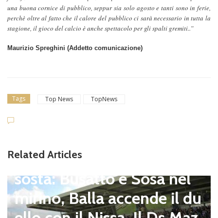
una buona cornice di pubblico, seppur sia solo agosto e tanti sono in ferie,
perchè oltre al fatto che il calore del pubblico ci sarà necessario in tutta la
stagione, il gioco del calcio è anche spettacolo per gli spalti gremiti..”
Maurizio Spreghini (Addetto comunicazione)
Tags
Top News
TopNews
Dilettanti Serie D
Viterbese (Certosa V. Cam
Related Articles
pagnano), mercato senza
sosta: Busatto e Sosa nel
mirino, Balla accende il du
ello con il Nissa. Il Ds Maz