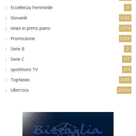
Eccellenza Femminile
31
Giovanili
9.022
news in primo piano
4.774
Promozione
5.013
Serie B
2
Serie C
117
sportinoro TV
314
TopNews
4.355
Ultim'ora
29.334