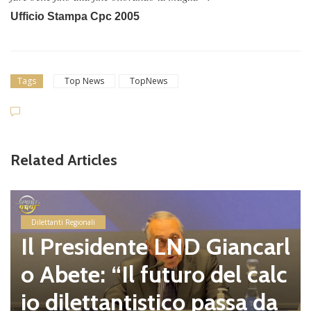
Ufficio Stampa Cpc 2005
Tags
Top News
TopNews
Related Articles
Dilettanti Regionali
Il Presidente LND Giancarl
o Abete: “Il futuro del calc
io dilettantistico passa da