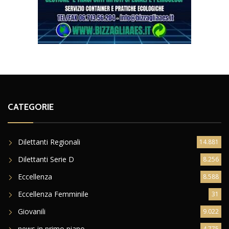
CATEGORIE
Dilettanti Regionali
14.881
Dilettanti Serie D
8.256
Eccellenza
8.588
Eccellenza Femminile
31
Giovanili
9.022
news in primo piano
4.775