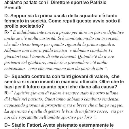
abbiamo parlato con il
Direttore sportivo Patrizio
Presutti.
D-
Seppur sia la prima uscita della squadra c’è tanto
fermento in società. Come reputi questo avvio sotto il
profilo societario?
È indubbiamente ancora presto per dare un parere definitivo
R-
”
anche se c’è molta curiosità. Si è cambiato molto sia in società
che allo stesso tempo per quanto riguarda la prima squadra.
Abbiamo una nuova guida tecnica e abbiamo cambiato 11
giocatori con l’innesto di sette elementi. Quindi c’è da avere
pazienza nel giudicare, anche se a prescindere c’è molto
entusiasmo, cosa che non manca mai da parte di tutti “.
D
–
Squadra costruita con tanti giovani di valore, che
sembra si siano inseriti in maniera ottimale. Oltre che le
basi per il futuro quanto speri che diano alla causa?
Aquisire giovani di valore è sempre stato il nostro tallone
R
– ”
d’Achille nel passato. Quest’anno abbiamo cambiato tendenza,
acquisendo giovani di prospettiva sia a breve che a lungo raggio.
La speranza è quella di gettare le basi di un futuro roseo, sia per
noi che soprattutto nell’ambito sportivo per loro “.
D
–
Stadio Fattori. Avete sistemato esternamente le