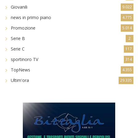
Giovanili
9.022
news in primo piano
4.775
Promozione
5.014
Serie B
2
Serie C
117
sportinoro TV
314
TopNews
4.355
Ultim'ora
29.335