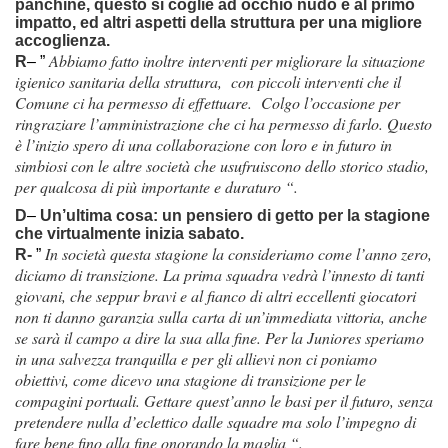
panchine, questo si coglie ad occhio nudo e al primo
impatto, ed altri aspetti della struttura per una migliore
accoglienza.
Abbiamo fatto inoltre interventi per migliorare la situazione
R
– ”
igienico sanitaria della struttura, con piccoli interventi che il
Comune ci ha permesso di effettuare. Colgo l’occasione per
ringraziare l’amministrazione che ci ha permesso di farlo. Questo
è l’inizio spero di una collaborazione con loro e in futuro in
simbiosi con le altre società che usufruiscono dello storico stadio,
per qualcosa di più importante e duraturo “.
D
–
Un’ultima cosa: un pensiero di getto per la stagione
che virtualmente inizia sabato.
In società questa stagione la consideriamo come l’anno zero,
R-
”
diciamo di transizione. La prima squadra vedrà l’innesto di tanti
giovani, che seppur bravi e al fianco di altri eccellenti giocatori
non ti danno garanzia sulla carta di un’immediata vittoria, anche
se sarà il campo a dire la sua alla fine. Per la Juniores speriamo
in una salvezza tranquilla e per gli allievi non ci poniamo
obiettivi, come dicevo una stagione di transizione per le
compagini portuali. Gettare quest’anno le basi per il futuro, senza
pretendere nulla d’eclettico dalle squadre ma solo l’impegno di
fare bene fino alla fine onorando la maglia “.