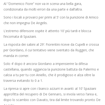
Al “Domenico Fiore” non va in scena una bella gara,
condizionata da molti errori da una parte e dall’altra.
Sono i locali a provarci per primi al 5’ con la punizione di Amico
che non impegna De Angelis.
L’estremo difensore ospite è attento 10’ più tardi e blocca
l’incornata di Spaziani.
La risposta dei sabini al 29’: Fiorentini riceve da Cupelli e crossa
per Giordano, il cui tentativo viene sventato da Ruggeri, che
manda in corner.
Solo 4’ dopo è ancora Giordano a impensierire la difesa
castellana, quando aggancia la punizione battuta da Palermo e
calcia a tu per tu con Aniello, che è prodigioso e alza oltre la
traversa evitando lo 0 a 1.
La ripresa si apre con i bianco azzurri in avanti: al 10’ Spaziani
approfitta del recupero di De Gennaro, si invola verso l’area e,
dopo lo scambio con Davato, tira dal limite trovando pronto De