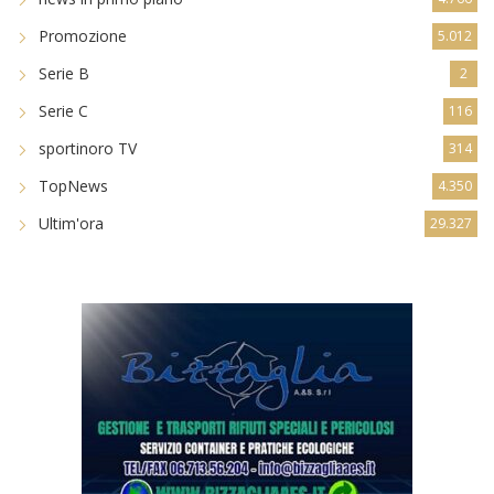
Promozione
5.012
Serie B
2
Serie C
116
sportinoro TV
314
TopNews
4.350
Ultim'ora
29.327