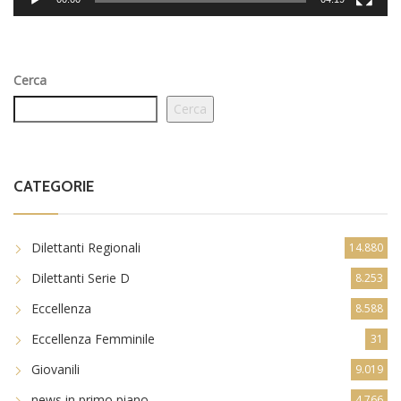
Cerca
Cerca
CATEGORIE
Dilettanti Regionali
14.880
Dilettanti Serie D
8.253
Eccellenza
8.588
Eccellenza Femminile
31
Giovanili
9.019
news in primo piano
4.766