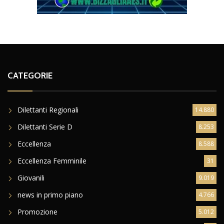
CATEGORIE
Dilettanti Regionali
14.880
Dilettanti Serie D
8.253
Eccellenza
8.588
Eccellenza Femminile
31
Giovanili
9.019
news in primo piano
4.766
Promozione
5.012