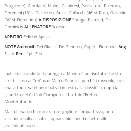
Bragalone), Giordano, Marini, Calabresi, Passiatore, Palermo,
Fiorentini (18’ st Gallaccio), Bussi, Collacchi (46’ st Rulli), Galvanio
(30’ st Fiorentino)
A DISPOSIZIONE
Sbraga, Palmieri, De
Dominicis
ALLENATORE
Scorsini
ARBITRO
Felici di Aprilia
NOTE Ammoniti
Dei Giudici, De Gennaro, Cupelli, Fiorentini.
Ang.
5 – 4.
Rec.
1’ pt, 3’ st.
Inutile nasconderlo: il pareggio a Marino è un risultato che sta
strettissimo al CreCas di Marco Scorsini, perché i rossoblù, con
una vittoria, sarebbero balzati in testa alla classifica, dopo la
sconfitta del Città di Ciampino e l’1 a 1 dell’Eretum
Monterotondo.
Ma la Lepanto ha mostrato orgoglio e compattezza, non
lasciando nulla ai sabini, apparsi più spenti rispetto alle
precedenti uscite.