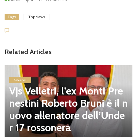
Tags
TopNews
Related Articles
Giovanili
Vjs Velletri, l’ex Monti Pre
nestini Roberto Bruni è il n
uovo allenatore dell’Unde
r 17 rossonera