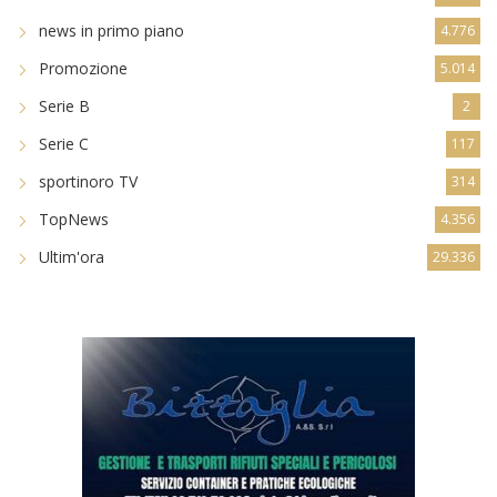
news in primo piano
4.776
Promozione
5.014
Serie B
2
Serie C
117
sportinoro TV
314
TopNews
4.356
Ultim'ora
29.336