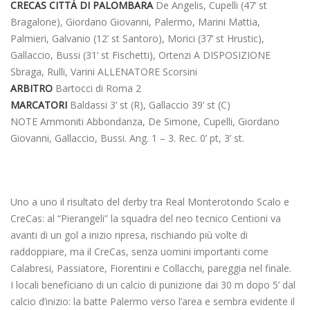
CRECAS CITTÀ DI PALOMBARA
De Angelis, Cupelli (47’ st
Bragalone), Giordano Giovanni, Palermo, Marini Mattia,
Palmieri, Galvanio (12’ st Santoro), Morici (37’ st Hrustic),
Gallaccio, Bussi (31’ st Fischetti), Ortenzi A DISPOSIZIONE
Sbraga, Rulli, Varini ALLENATORE Scorsini
ARBITRO
Bartocci di Roma 2
MARCATORI
Baldassi 3’ st (R), Gallaccio 39’ st (C)
NOTE Ammoniti Abbondanza, De Simone, Cupelli, Giordano
Giovanni, Gallaccio, Bussi. Ang. 1 – 3. Rec. 0’ pt, 3’ st.
Uno a uno il risultato del derby tra Real Monterotondo Scalo e
CreCas: al “Pierangeli” la squadra del neo tecnico Centioni va
avanti di un gol a inizio ripresa, rischiando più volte di
raddoppiare, ma il CreCas, senza uomini importanti come
Calabresi, Passiatore, Fiorentini e Collacchi, pareggia nel finale.
I locali beneficiano di un calcio di punizione dai 30 m dopo 5’ dal
calcio d’inizio: la batte Palermo verso l’area e sembra evidente il