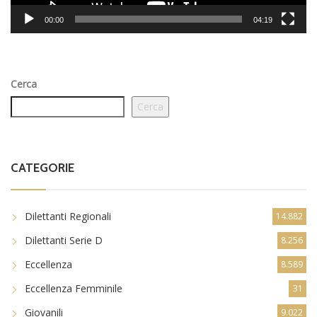
00:00
04:19
Cerca
Cerca
CATEGORIE
Dilettanti Regionali
14.882
Dilettanti Serie D
8.256
Eccellenza
8.589
Eccellenza Femminile
31
Giovanili
9.022