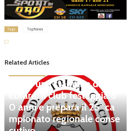
Tags
TopNews
Related Articles
news in primo piano
Tolfa, una stagione da cel
ebrare: il club festeggia 8
0 anni e prepara il 25° ca
mpionato regionale conse
cutivo