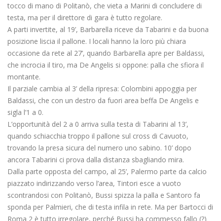
tocco di mano di Politanò, che vieta a Marini di concludere di
testa, ma per il direttore di gara è tutto regolare.
A parti invertite, al 19’, Barbarella riceve da Tabarini e da buona
posizione liscia il pallone. I locali hanno la loro più chiara
occasione da rete al 27’, quando Barbarella apre per Baldassi,
che incrocia il tiro, ma De Angelis si oppone: palla che sfiora il
montante.
Il parziale cambia al 3’ della ripresa: Colombini appoggia per
Baldassi, che con un destro da fuori area beffa De Angelis e
sigla l’1 a 0.
L’opportunità del 2 a 0 arriva sulla testa di Tabarini al 13’,
quando schiacchia troppo il pallone sul cross di Cavuoto,
trovando la presa sicura del numero uno sabino. 10’ dopo
ancora Tabarini ci prova dalla distanza sbagliando mira.
Dalla parte opposta del campo, al 25’, Palermo parte da calcio
piazzato indirizzando verso l’area, Tintori esce a vuoto
scontrandosi con Politanò, Bussi spizza la palla e Santoro fa
sponda per Palmieri, che di testa infila in rete. Ma per Bartocci di
Roma 2 è tutto irregolare, perché Bussi ha commesso fallo (?)