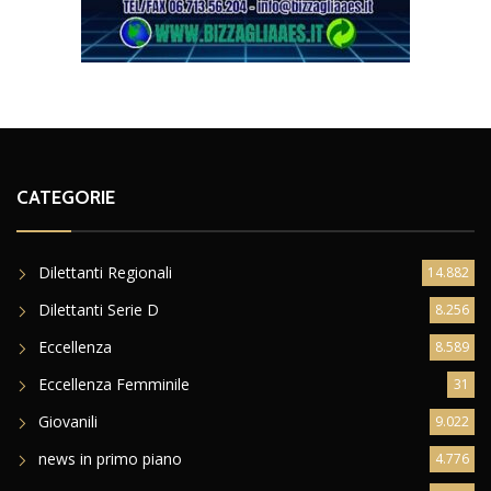
CATEGORIE
Dilettanti Regionali
14.882
Dilettanti Serie D
8.256
Eccellenza
8.589
Eccellenza Femminile
31
Giovanili
9.022
news in primo piano
4.776