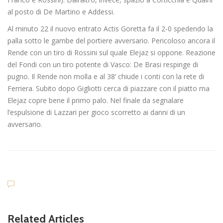
al posto di De Martino e Addessi.
Al minuto 22 il nuovo entrato Actis Goretta fa il 2-0 spedendo la
palla sotto le gambe del portiere avversario. Pericoloso ancora il
Rende con un tiro di Rossini sul quale Elejaz si oppone. Reazione
del Fondi con un tiro potente di Vasco: De Brasi respinge di
pugno. Il Rende non molla e al 38’ chiude i conti con la rete di
Ferriera. Subito dopo Gigliotti cerca di piazzare con il piatto ma
Elejaz copre bene il primo palo. Nel finale da segnalare
l’espulsione di Lazzari per gioco scorretto ai danni di un
avversario.
Dilettanti Serie D
Viterbese (Certosa V. Cam
Related Articles