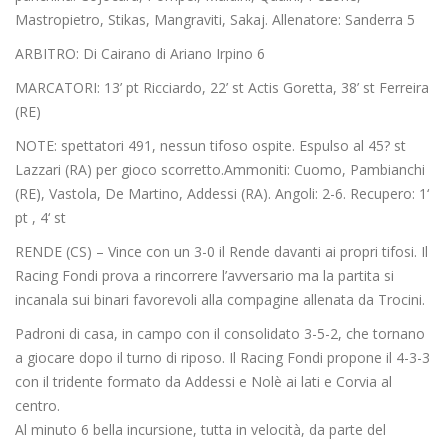
Mastropietro, Stikas, Mangraviti, Sakaj. Allenatore: Sanderra 5
ARBITRO: Di Cairano di Ariano Irpino 6
MARCATORI: 13’ pt Ricciardo, 22’ st Actis Goretta, 38’ st Ferreira
(RE)
NOTE: spettatori 491, nessun tifoso ospite. Espulso al 45? st
Lazzari (RA) per gioco scorretto.Ammoniti: Cuomo, Pambianchi
(RE), Vastola, De Martino, Addessi (RA). Angoli: 2-6. Recupero: 1‘
pt , 4‘ st
RENDE (CS) – Vince con un 3-0 il Rende davanti ai propri tifosi. Il
Racing Fondi prova a rincorrere l’avversario ma la partita si
incanala sui binari favorevoli alla compagine allenata da Trocini.
Padroni di casa, in campo con il consolidato 3-5-2, che tornano
a giocare dopo il turno di riposo. Il Racing Fondi propone il 4-3-3
con il tridente formato da Addessi e Nolè ai lati e Corvia al
centro.
Al minuto 6 bella incursione, tutta in velocità, da parte del