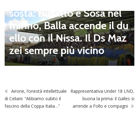
pagnano), mercato senza
sosta: Busatto e Sosa nel
mirino, Balla accende il du
ello con il Nissa. Il Ds Maz
zei sempre più vicino
Airone, l’onestà intellettuale
Rappresentativa Under 18 LND,
di Celiani: “Abbiamo subito il
buona la prima: il Galles si
fascino della Coppa Italia…”
arrende a Follo e compagni