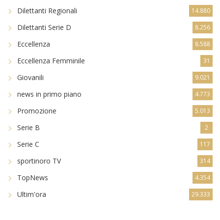
Dilettanti Regionali
14.880
Dilettanti Serie D
8.256
Eccellenza
8.588
Eccellenza Femminile
31
Giovanili
9.021
news in primo piano
4.773
Promozione
5.013
Serie B
2
Serie C
117
sportinoro TV
314
TopNews
4.354
Ultim'ora
29.333