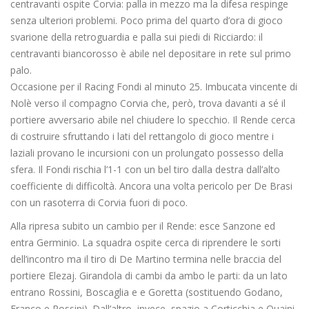
centravanti ospite Corvia: palla in mezzo ma la difesa respinge
senza ulteriori problemi. Poco prima del quarto d’ora di gioco
svarione della retroguardia e palla sui piedi di Ricciardo: il
centravanti biancorosso è abile nel depositare in rete sul primo
palo.
Occasione per il Racing Fondi al minuto 25. Imbucata vincente di
Nolè verso il compagno Corvia che, però, trova davanti a sé il
portiere avversario abile nel chiudere lo specchio. Il Rende cerca
di costruire sfruttando i lati del rettangolo di gioco mentre i
laziali provano le incursioni con un prolungato possesso della
sfera. Il Fondi rischia l’1-1 con un bel tiro dalla destra dall’alto
coefficiente di difficoltà. Ancora una volta pericolo per De Brasi
con un rasoterra di Corvia fuori di poco.
Alla ripresa subito un cambio per il Rende: esce Sanzone ed
entra Germinio. La squadra ospite cerca di riprendere le sorti
dell’incontro ma il tiro di De Martino termina nelle braccia del
portiere Elezaj. Girandola di cambi da ambo le parti: da un lato
entrano Rossini, Boscaglia e e Goretta (sostituendo Godano,
Franco e Rossini). Dall’altro, invece, spazio a Corticchia e Quaini