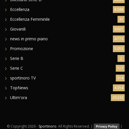
Eccellenza
8.588
Eccellenza Femminile
31
Giovanili
9.021
news in primo piano
4.773
Promozione
5.013
Serie B
2
Serie C
117
sportinoro TV
314
TopNews
4.354
Ultim'ora
29.333
© Copyright
2026 -
Sportinoro
. All Rights Reserved. |
|
Privacy Policy