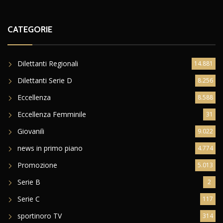
CATEGORIE
Dilettanti Regionali
14.881
Dilettanti Serie D
8.256
Eccellenza
8.588
Eccellenza Femminile
31
Giovanili
9.022
news in primo piano
4.774
Promozione
5.013
Serie B
2
Serie C
117
sportinoro TV
314