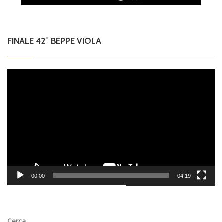
FINALE 42° BEPPE VIOLA
Video
Player
00:00
04:19
Cerca