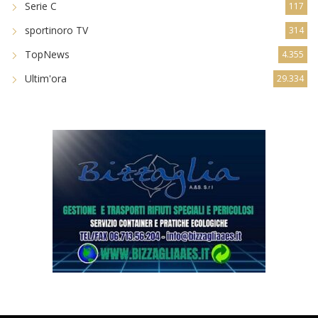
Serie C
117
sportinoro TV
314
TopNews
4.355
Ultim'ora
29.334