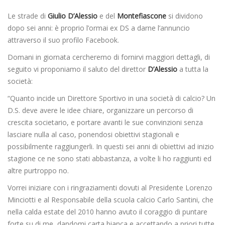
Le strade di
Giulio D’Alessio
e del
Montefiascone
si dividono
dopo sei anni: è proprio l’ormai ex DS a darne l’annuncio
attraverso il suo profilo Facebook.
Domani in giornata cercheremo di fornirvi maggiori dettagli, di
seguito vi proponiamo il saluto del direttor
D’Alessio
a tutta la
società:
“Quanto incide un Direttore Sportivo in una società di calcio? Un
D.S. deve avere le idee chiare, organizzare un percorso di
crescita societario, e portare avanti le sue convinzioni senza
lasciare nulla al caso, ponendosi obiettivi stagionali e
possibilmente raggiungerli. In questi sei anni di obiettivi ad inizio
stagione ce ne sono stati abbastanza, a volte li ho raggiunti ed
altre purtroppo no.
Vorrei iniziare con i ringraziamenti dovuti al Presidente Lorenzo
Minciotti e al Responsabile della scuola calcio Carlo Santini, che
nella calda estate del 2010 hanno avuto il coraggio di puntare
forte su di me, dandomi carta bianca e accettando a priori tutte