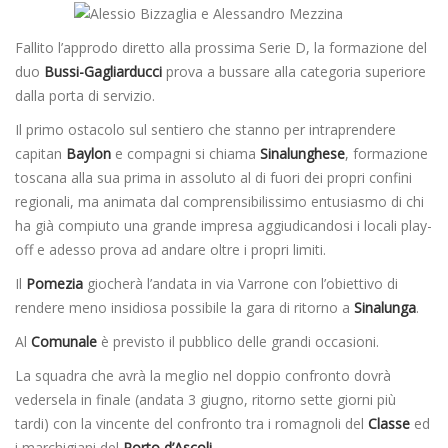
Fallito l’approdo diretto alla prossima Serie D, la formazione del
duo
Bussi-Gagliarducci
prova a bussare alla categoria superiore
dalla porta di servizio.
Il primo ostacolo sul sentiero che stanno per intraprendere
capitan
Baylon
e compagni si chiama
Sinalunghese
, formazione
toscana alla sua prima in assoluto al di fuori dei propri confini
regionali, ma animata dal comprensibilissimo entusiasmo di chi
ha già compiuto una grande impresa aggiudicandosi i locali play-
off e adesso prova ad andare oltre i propri limiti.
Il
Pomezia
giocherà l’andata in via Varrone con l’obiettivo di
rendere meno insidiosa possibile la gara di ritorno a
Sinalunga
.
Al
Comunale
è previsto il pubblico delle grandi occasioni.
La squadra che avrà la meglio nel doppio confronto dovrà
vedersela in finale (andata 3 giugno, ritorno sette giorni più
tardi) con la vincente del confronto tra i romagnoli del
Classe
ed
i marchigiani del
Porto d’Ascoli
.