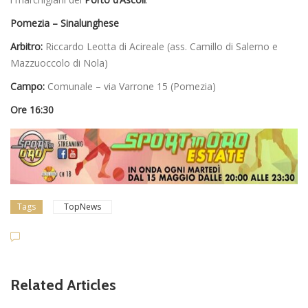
Pomezia – Sinalunghese
Arbitro:
Riccardo Leotta di Acireale (ass. Camillo di Salerno e
Mazzuoccolo di Nola)
Campo:
Comunale – via Varrone 15 (Pomezia)
Ore 16:30
Tags
TopNews
Giovanili
Cesano, il DS del settore g
Related Articles