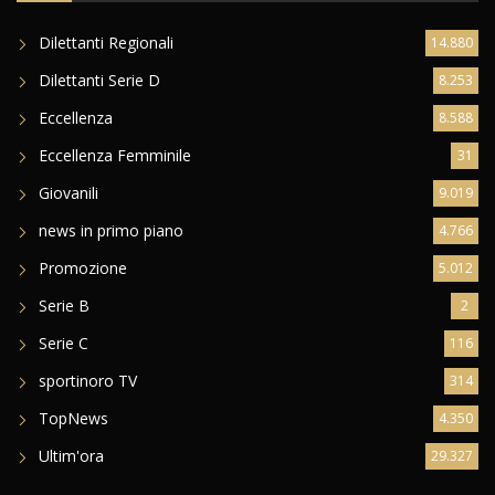
Dilettanti Regionali
14.880
Dilettanti Serie D
8.253
Eccellenza
8.588
Eccellenza Femminile
31
Giovanili
9.019
news in primo piano
4.766
Promozione
5.012
Serie B
2
Serie C
116
sportinoro TV
314
TopNews
4.350
Ultim'ora
29.327