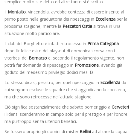
semplice molto si è detto ed altrettanto si è scritto.
Il
Montalto
, vincendola, avrebbe contezza di essere inserito al
primo posto nella graduatoria dei ripescaggi in
Eccellenza
per la
prossima stagione, mentre la
Pescatori Ostia
si trova in una
situazione molto particolare.
Il club del Borghetto è infatti retrocesso in
Prima Categoria
dopo l’infelice esito del play-out di domenica scorsa con i
viterbesi del
Bomarzo
e, secondo il regolamento vigente, non
potrà far domanda di ripescaggio in
Promozione
, avendo già
goduto del medesimo privilegio dodici mesi fa.
Lo stesso dicasi, peraltro, per quel ripescaggio in
Eccellenza
da
cui vengono escluse le squadre che si aggiudicano la coccarda,
ma che sono retrocesse nell’attuale stagione.
Ciò significa sostanzialmente che sabato pomeriggio a
Cerveteri
i lidensi scenderanno in campo solo per il prestigio e per l’onore,
ma purtroppo senza ulteriori benefici.
Se fossero proprio gli uomini di mister
Bellini
ad alzare la coppa