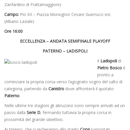
Zanfardino di Frattamaggiore)
Campo:
Pio XII – Piazza Monsignor Cesare Guerrucci snc
(Albano Laziale)
Ore 16:00
ECCELLENZA – ANDATA SEMIFINALE PLAYOFF
PATERNO – LADISPOLI
Il
Ladispoli
di
Pietro Bosco
è
pronto a
cominciare la propria corsa verso l’agognato sogno del salto di
categoria, partendo da
Canistro
dove affronterà il quotato
Paterno
.
Nelle ultime tre stagioni gli abruzzesi sono sempre arrivati ad un
passo dalla
Serie D
, fermando tuttavia la propria corsa in
prossimità del grande obiettivo.
Ai tirrenici, che si recheranno allo stadio
Corvi
supportati