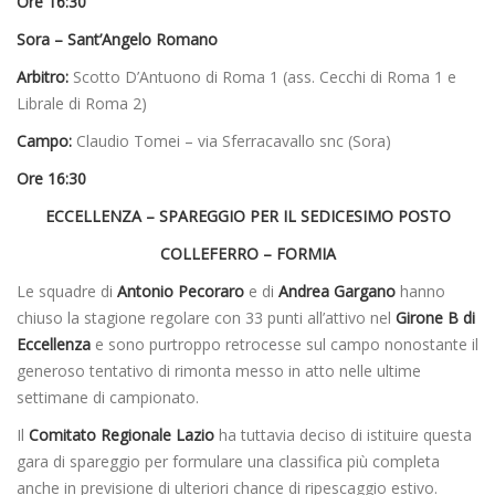
Ore 16:30
Sora – Sant’Angelo Romano
Arbitro:
Scotto D’Antuono di Roma 1 (ass. Cecchi di Roma 1 e
Librale di Roma 2)
Campo:
Claudio Tomei – via Sferracavallo snc (Sora)
Ore 16:30
ECCELLENZA – SPAREGGIO PER IL SEDICESIMO POSTO
COLLEFERRO – FORMIA
Le squadre di
Antonio Pecoraro
e di
Andrea Gargano
hanno
chiuso la stagione regolare con 33 punti all’attivo nel
Girone B di
Eccellenza
e sono purtroppo retrocesse sul campo nonostante il
generoso tentativo di rimonta messo in atto nelle ultime
settimane di campionato.
Il
Comitato Regionale Lazio
ha tuttavia deciso di istituire questa
gara di spareggio per formulare una classifica più completa
anche in previsione di ulteriori chance di ripescaggio estivo.