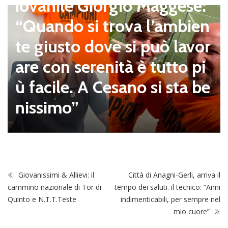
iovanile Giorgio Maggese:
“Quando si trova l’ambien
te giusto dove si può lavor
are con serenità è tutto pi
ù facile. A Cesano si sta be
nissimo”
Giovanissimi & Allievi: il
Città di Anagni-Gerli, arriva il
cammino nazionale di Tor di
tempo dei saluti. il tecnico: “Anni
Quinto e N.T.T.Teste
indimenticabili, per sempre nel
mio cuore”