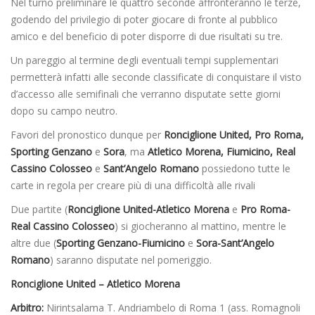
Nel turno preliminare le quattro seconde affronteranno le terze,
godendo del privilegio di poter giocare di fronte al pubblico
amico e del beneficio di poter disporre di due risultati su tre.
Un pareggio al termine degli eventuali tempi supplementari
permetterà infatti alle seconde classificate di conquistare il visto
d’accesso alle semifinali che verranno disputate sette giorni
dopo su campo neutro.
Favori del pronostico dunque per
Ronciglione United, Pro Roma,
Sporting Genzano
e
Sora
, ma
Atletico Morena, Fiumicino, Real
Cassino Colosseo
e
Sant’Angelo Romano
possiedono tutte le
carte in regola per creare più di una difficoltà alle rivali
Due partite (
Ronciglione United-Atletico Morena
e
Pro Roma-
Real Cassino Colosseo
) si giocheranno al mattino, mentre le
altre due (
Sporting Genzano-Fiumicino
e
Sora-Sant’Angelo
Romano
) saranno disputate nel pomeriggio.
Ronciglione United – Atletico Morena
Arbitro:
Nirintsalama T. Andriambelo di Roma 1 (ass. Romagnoli