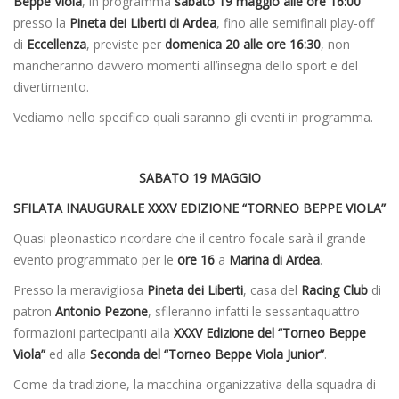
Beppe Viola
, in programma
sabato 19 maggio alle ore 16:00
presso la
Pineta dei Liberti di Ardea
, fino alle semifinali play-off
di
Eccellenza
, previste per
domenica 20 alle ore 16:30
, non
mancheranno davvero momenti all’insegna dello sport e del
divertimento.
Vediamo nello specifico quali saranno gli eventi in programma.
SABATO 19 MAGGIO
SFILATA INAUGURALE XXXV EDIZIONE “TORNEO BEPPE VIOLA”
Quasi pleonastico ricordare che il centro focale sarà il grande
evento programmato per le
ore 16
a
Marina di Ardea
.
Presso la meravigliosa
Pineta dei Liberti
, casa del
Racing Club
di
patron
Antonio Pezone
, sfileranno infatti le sessantaquattro
formazioni partecipanti alla
XXXV Edizione del “Torneo Beppe
Viola”
ed alla
Seconda del “Torneo Beppe Viola Junior”
.
Come da tradizione, la macchina organizzativa della squadra di