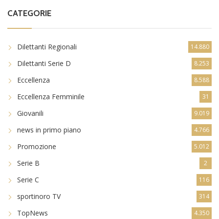
CATEGORIE
Dilettanti Regionali
14.880
Dilettanti Serie D
8.253
Eccellenza
8.588
Eccellenza Femminile
31
Giovanili
9.019
news in primo piano
4.766
Promozione
5.012
Serie B
2
Serie C
116
sportinoro TV
314
TopNews
4.350