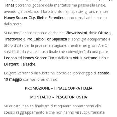
Tanas
potranno godere della meritatissima passerella finale,
avendo già celebrato il loro trionfo nei rispettivi gironi, mentre
Honey Soccer City, Rieti
e
Ferentino
sono ormai ad un passo
dalla meta.
Situazione appassionante anche nei
Giovanissimi
, dove
Ottavia,
Trastevere
e
Pro Calcio Tor Sapienza
si sono già accaparrate il
titolo d’Elite per la prossima stagione, mentre nei gironi A e C
sarà tutto da vivere il rush finale che coinvolgerà da una parte
Leocon
ed
Honey Soccer City
e dall’altra
Virtus Nettuno Lido
e
Dilettanti Falasche
.
Le gare verranno disputate nel corso del pomeriggio di
sabato
19 maggio
con vari orari d’inizio.
PROMOZIONE – FINALE COPPA ITALIA
MONTALTO – PESCATORI OSTIA
Su questa insolita finale tra due squadre appartenenti allo
stesso raggruppamento e che non hanno vissuto un’annata