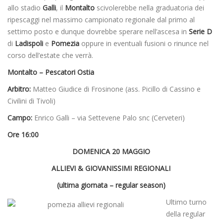
allo stadio
Galli
, il
Montalto
scivolerebbe nella graduatoria dei
ripescaggi nel massimo campionato regionale dal primo al
settimo posto e dunque dovrebbe sperare nell’ascesa in
Serie D
di
Ladispoli
e
Pomezia
oppure in eventuali fusioni o rinunce nel
corso dell’estate che verrà.
Montalto – Pescatori Ostia
Arbitro:
Matteo Giudice di Frosinone (ass. Picillo di Cassino e
Civilini di Tivoli)
Campo:
Enrico Galli – via Settevene Palo snc (Cerveteri)
Ore 16:00
DOMENICA 20 MAGGIO
ALLIEVI & GIOVANISSIMI REGIONALI
(ultima giornata – regular season)
Ultimo turno
della regular