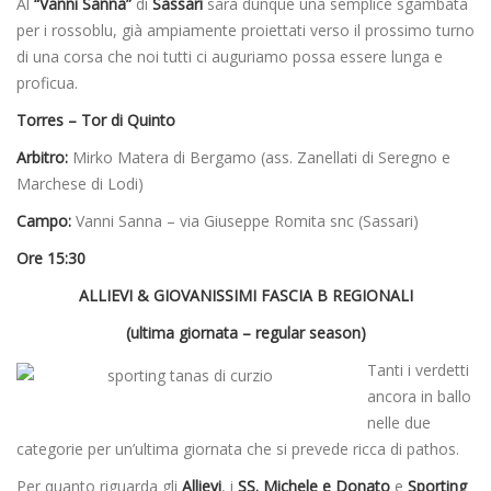
Al
“Vanni Sanna”
di
Sassari
sarà dunque una semplice sgambata
per i rossoblu, già ampiamente proiettati verso il prossimo turno
di una corsa che noi tutti ci auguriamo possa essere lunga e
proficua.
Torres – Tor di Quinto
Arbitro:
Mirko Matera di Bergamo (ass. Zanellati di Seregno e
Marchese di Lodi)
Campo:
Vanni Sanna – via Giuseppe Romita snc (Sassari)
Ore 15:30
ALLIEVI & GIOVANISSIMI FASCIA B REGIONALI
(ultima giornata – regular season)
Tanti i verdetti
ancora in ballo
nelle due
categorie per un’ultima giornata che si prevede ricca di pathos.
Per quanto riguarda gli
Allievi
, i
SS. Michele e Donato
e
Sporting