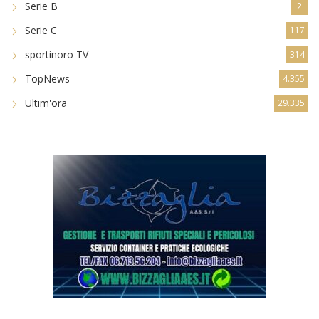
Serie B
2
Serie C
117
sportinoro TV
314
TopNews
4.355
Ultim'ora
29.335