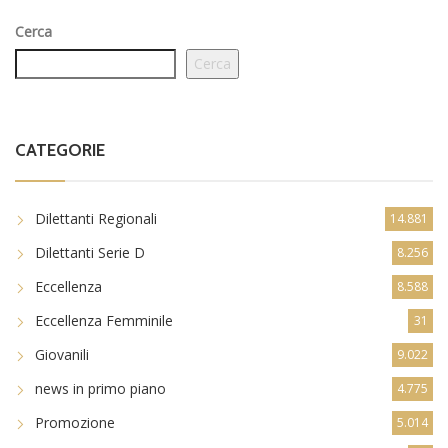
Cerca
Cerca
CATEGORIE
Dilettanti Regionali
14.881
Dilettanti Serie D
8.256
Eccellenza
8.588
Eccellenza Femminile
31
Giovanili
9.022
news in primo piano
4.775
Promozione
5.014