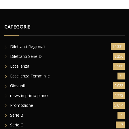
CATEGORIE
Dilettanti Regionali
14.881
Dilettanti Serie D
8.256
Eccellenza
8.588
Eccellenza Femminile
31
Giovanili
9.022
news in primo piano
4.775
Promozione
5.014
Serie B
2
Serie C
117