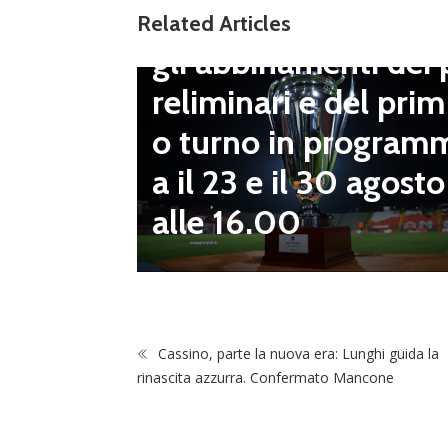
Coppa Italia Serie D
Related Articles
gli abbinamenti dei 
LND Gi
reliminari e del prim
“Il fut
o turno in program
diletta
a il 23 e il 30 agosto
 da serv
alle 16.00
 vivai”
Cassino, parte la nuova era: Lunghi guida la
rinascita azzurra. Confermato Mancone