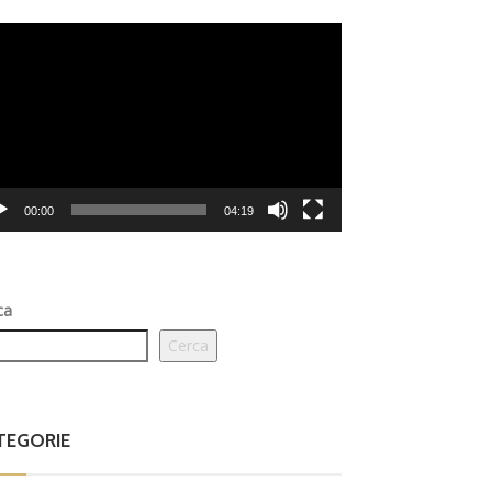
eo
er
00:00
04:19
ca
Cerca
TEGORIE