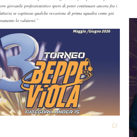
re giovanile professionistico spero di poter continuare ancora fra i
uttavia se capitasse qualche occasione di prima squadra come già
uramente lo valuterei.”
Dilettanti Serie D
Viterbese (Certosa V.
Campagnano), merca
to senza sosta: Busat
D