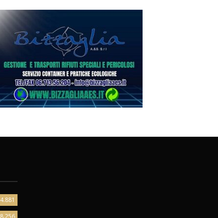
4.881
8.256