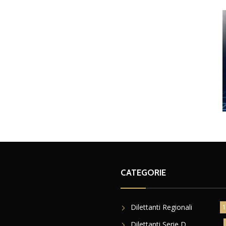
CATEGORIE
Dilettanti Regionali
1
Dilettanti Serie D