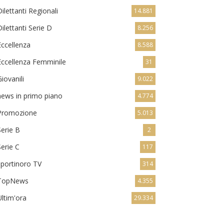
Dilettanti Regionali
14.881
Dilettanti Serie D
8.256
Eccellenza
8.588
Eccellenza Femminile
31
Giovanili
9.022
news in primo piano
4.774
Promozione
5.013
Serie B
2
Serie C
117
sportinoro TV
314
TopNews
4.355
Ultim'ora
29.334