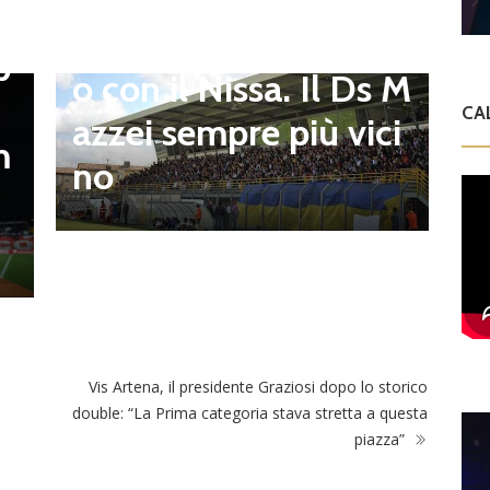
to e Sosa nel mirino,
,
S
Balla accende il duell
p
i
o con il Nissa. Il Ds M
t
CA
azzei sempre più vici
m
n
no
l
Vis Artena, il presidente Graziosi dopo lo storico
double: “La Prima categoria stava stretta a questa
piazza”