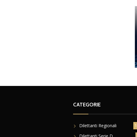
CATEGORIE
Dilettanti Regionali
1
Dilettanti Serie D