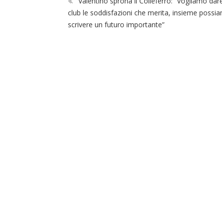
Valentino sprona il Colleferro: “Vogliamo dare
club le soddisfazioni che merita, insieme possi
scrivere un futuro importante”