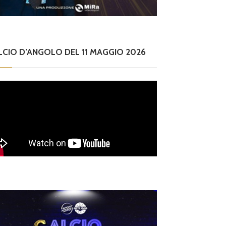
LCIO D’ANGOLO DEL 11 MAGGIO 2026
Dilettanti Serie D
Viterbe