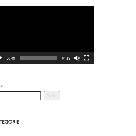
eo
er
00:00
04:19
ca
Cerca
TEGORIE