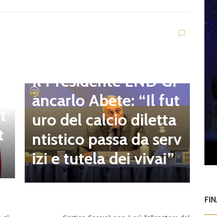
D
d
C
Dilettanti Regionali
e
g
Il Presidente LND Gi
e
r
ancarlo Abete: “Il fut
t
o
uro del calcio diletta
t
a
ntistico passa da serv
a
izi e tutela dei vivai”
FI