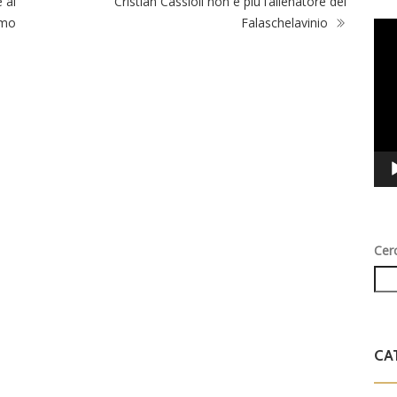
 al
Cristian Cassioli non è più l’allenatore del
amo
Falaschelavinio
Vid
Play
Cer
CA