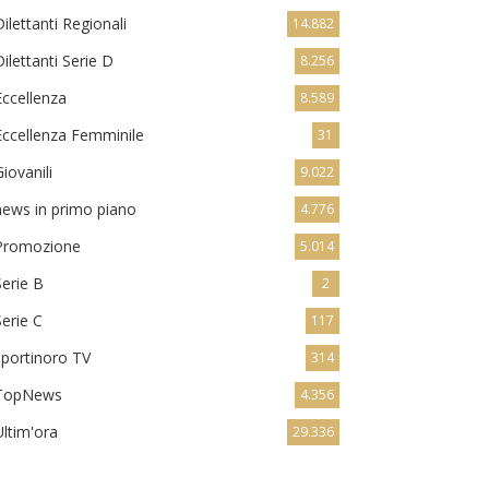
Dilettanti Regionali
14.882
Dilettanti Serie D
8.256
Eccellenza
8.589
Eccellenza Femminile
31
Giovanili
9.022
news in primo piano
4.776
Promozione
5.014
Serie B
2
Serie C
117
sportinoro TV
314
TopNews
4.356
Ultim'ora
29.336