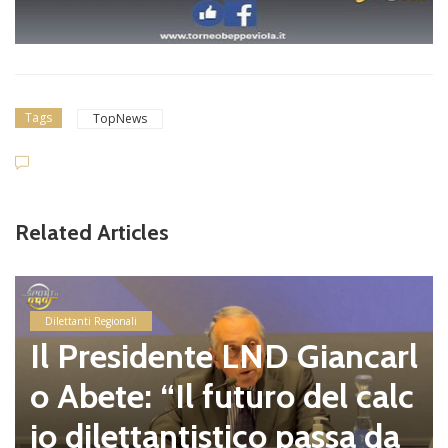
Tags
TopNews
Related Articles
Dilettanti Regionali
Il Presidente LND Giancarl
o Abete: “Il futuro del calc
io dilettantistico passa da