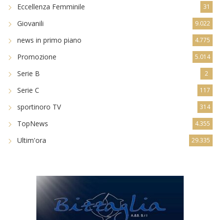
Eccellenza Femminile
31
Giovanili
9.022
news in primo piano
4.775
Promozione
5.014
Serie B
2
Serie C
117
sportinoro TV
314
TopNews
4.355
Ultim'ora
29.335