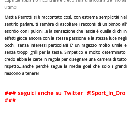
Lupa…le abbiamo incontrate e credo sarà una lotta a tre fino all’
ultimo!
Mattia Perrotti si è raccontato così, con estrema semplicità! Nel
sentirlo parlare, ti sembra di ascoltare i racconti di un bimbo all’
esordio con i pulcini…e la sensazione che lascia è quella di chi in
effetti gioca ancora con la stessa passione e la stessa luce negli
occhi, senza interessi particolari! E’ un ragazzo molto umile e
senza troppi grilli per la testa. Simpatico e molto determinato,
credo abbia le carte in regola per disegnare una carriera di tutto
rispetto…anche perché segue la media goal che solo i grandi
riescono a tenere!
### seguici anche su Twitter @Sport_In_Oro
###