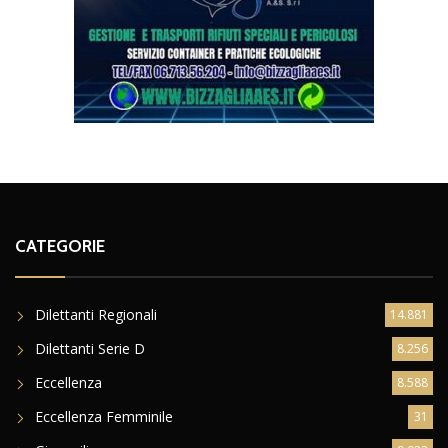
CATEGORIE
Dilettanti Regionali
14.881
Dilettanti Serie D
8.256
Eccellenza
8.588
Eccellenza Femminile
31
Giovanili
9.022