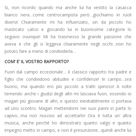
Si, non ricordo quando ma anche lui ha vestito la casacca
bianco nera…come centrocampista però…giochiamo in ruoli
diversi! Chiaramente mi ha influenzato, sin da piccolo ho
masticato calcio e giocando lui in buonissime categorie lo
seguivo ovunque! Mi ha trasmesso la grande passione che
aveva e che gli si leggeva chiaramente negli occhi…non ho
potuto fare a meno di condividerla…
COM’ E’ IL VOSTRO RAPPORTO?
Fuori dal campo eccezionale… il classico rapporto tra padre e
figlio che condividono abitudini e confidenze! In campo…ora
buono, ma quando ero più piccolo a tratti spinoso! A volte
temendo anche i giudizi degli altri mi lasciava fuori, essendo io
magari più giovane di altri, e questo inevitabilmente ci portava
ad uno scontro. Magari mettendomi nei suoi panni in parte lo
capivo…ma non riuscivo ad accettarlo! Ora è tutta un’ altra
musica, anche perché ho dimostrato quanto valgo e quanto
impegno metto in campo, e non è presunzione…quindi anche lui