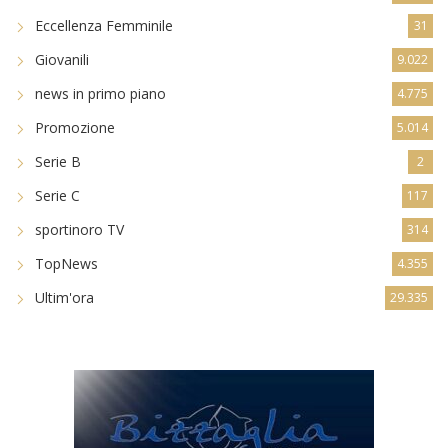
Eccellenza Femminile
31
Giovanili
9.022
news in primo piano
4.775
Promozione
5.014
Serie B
2
Serie C
117
sportinoro TV
314
TopNews
4.355
Ultim'ora
29.335