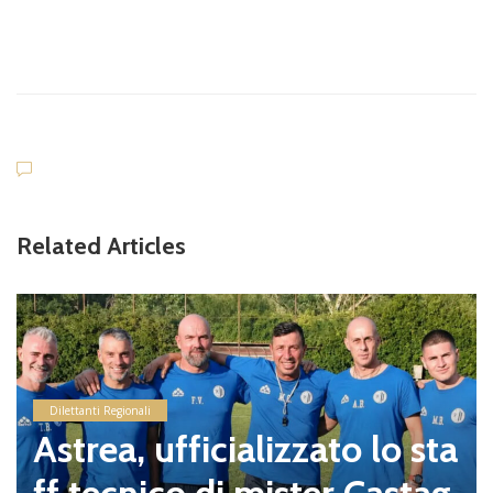
Related Articles
Dilettanti Regionali
Real Campag
e l’arrivo d
cializzato lo sta
lpo d’esper