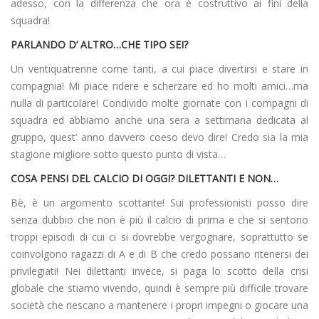
adesso, con la differenza che ora è costruttivo ai fini della
squadra!
PARLANDO D’ ALTRO…CHE TIPO SEI?
Un ventiquatrenne come tanti, a cui piace divertirsi e stare in
compagnia! Mi piace ridere e scherzare ed ho molti amici…ma
nulla di particolare! Condivido molte giornate con i compagni di
squadra ed abbiamo anche una sera a settimana dedicata al
gruppo, quest’ anno davvero coeso devo dire! Credo sia la mia
stagione migliore sotto questo punto di vista…
COSA PENSI DEL CALCIO DI OGGI? DILETTANTI E NON…
Bè, è un argomento scottante! Sui professionisti posso dire
senza dubbio che non è più il calcio di prima e che si sentono
troppi episodi di cui ci si dovrebbe vergognare, soprattutto se
coinvolgono ragazzi di A e di B che credo possano ritenersi dei
privilegiati! Nei dilettanti invece, si paga lo scotto della crisi
globale che stiamo vivendo, quindi è sempre più difficile trovare
società che riescano a mantenere i propri impegni o giocare una