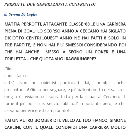
PERROTTI: DUE GENERAZIONI A CONFRONTO!
di Serena Di Ceglie
MATTIA PERROTTI, ATTACANTE CLASSE ’88…E UNA CARRIERA
PIENA DI GOAL! LO SCORSO ANNO A CECCANO HAI SIGLATO
DICIOTTO CENTRI…QUEST’ ANNO NE HAI FATTI 8 SOLO IN
TRE PARTITE, E NON HAI PIU’ SMESSO! CONSIDERANDO POI
CHE HAI ANCHE MESSO A SEGNO UN POKER E UNA
TRIPLETTA… CHE QUOTA VUOI RAGGIUNGERE?
(Ride
soddisfatto…
n.d.r.) Non ho obiettivi particolari dai, sarebbe anche
presuntuoso! Gioco per segnare, e più palloni metto nel sacco e
meglio è ovviamente, soprattutto per la squadra! Cercherò di
farne il più possibile, senza dubbio…l’ importante però, è che
servano per vincere il campionato!
HAI UN ALTRO BOMBER DI LIVELLO AL TUO FIANCO, SIMONE
CARLINI, CON IL QUALE CONDIVIDI UNA CARRIERA MOLTO