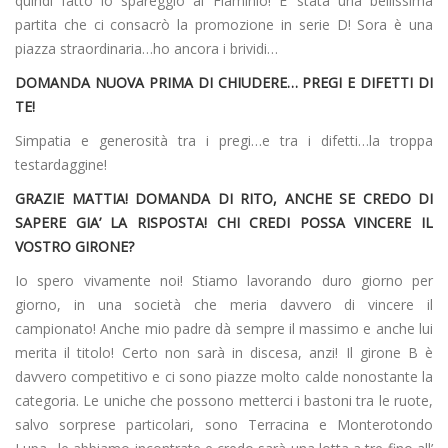
quindi fatto lo spareggio al Flaminio! E’ stata una bellissima
partita che ci consacrò la promozione in serie D! Sora è una
piazza straordinaria…ho ancora i brividi…
DOMANDA NUOVA PRIMA DI CHIUDERE… PREGI E DIFETTI DI
TE!
Simpatia e generosità tra i pregi…e tra i difetti…la troppa
testardaggine!
GRAZIE MATTIA! DOMANDA DI RITO, ANCHE SE CREDO DI
SAPERE GIA’ LA RISPOSTA! CHI CREDI POSSA VINCERE IL
VOSTRO GIRONE?
Io spero vivamente noi! Stiamo lavorando duro giorno per
giorno, in una società che meria davvero di vincere il
campionato! Anche mio padre dà sempre il massimo e anche lui
merita il titolo! Certo non sarà in discesa, anzi! Il girone B è
davvero competitivo e ci sono piazze molto calde nonostante la
categoria. Le uniche che possono metterci i bastoni tra le ruote,
salvo sorprese particolari, sono Terracina e Monterotondo