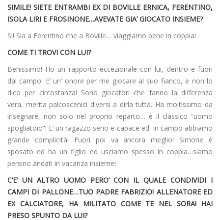
SIMILE! SIETE ENTRAMBI EX DI BOVILLE ERNICA, FERENTINO,
ISOLA LIRI E FROSINONE…AVEVATE GIA’ GIOCATO INSIEME?
Si! Sia a Ferentino che a Boville… viaggiamo bene in coppia!
COME TI TROVI CON LUI?
Benissimo! Ho un rapporto eccezionale con lui, dentro e fuori
dal campo! E’ un’ onore per me giocare al suo fianco, e non lo
dico per circostanza! Sono giocatori che fanno la differenza
vera, merita palcoscenici diversi a dirla tutta. Ha moltissimo da
insegnare, non solo nel proprio reparto… è il classico “uomo
spogliatoio”! E’ un ragazzo serio e capace ed in campo abbiamo
grande complicità! Fuori poi va ancora meglio! Simone è
sposato ed ha un figlio ed usciamo spesso in coppia…siamo
persino andati in vacanza insieme!
C’E’ UN ALTRO UOMO PERO’ CON IL QUALE CONDIVIDI I
CAMPI DI PALLONE…TUO PADRE FABRIZIO! ALLENATORE ED
EX CALCIATORE, HA MILITATO COME TE NEL SORA! HAI
PRESO SPUNTO DA LUI?