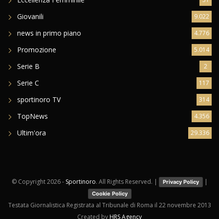
Giovanili
9.022
news in primo piano
4.776
Promozione
5.014
Serie B
2
Serie C
117
sportinoro TV
314
TopNews
4.356
Ultim'ora
29.336
© Copyright
2026 -
Sportinoro
. All Rights Reserved. |
|
Privacy Policy
Cookie Policy
Testata Giornalistica Registrata al Tribunale di Roma il 22 novembre 2013
Created by
HRS Agency