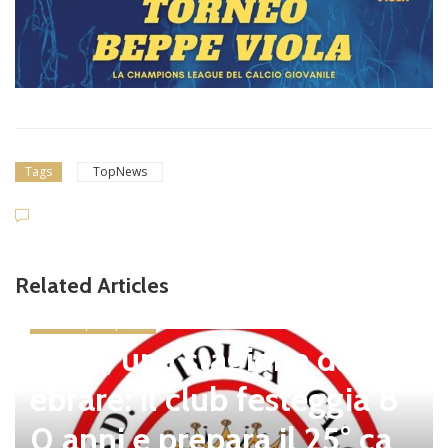
Tags
TopNews
Related Articles
news in primo piano
Tolfa, una stagione da cel
ebrare: il club festeggia 8
0 anni e prepara il 25° ca