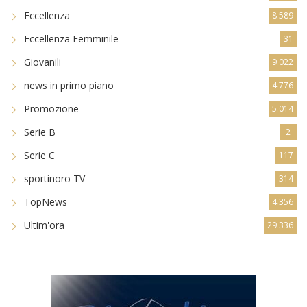
Eccellenza
8.589
Eccellenza Femminile
31
Giovanili
9.022
news in primo piano
4.776
Promozione
5.014
Serie B
2
Serie C
117
sportinoro TV
314
TopNews
4.356
Ultim'ora
29.336