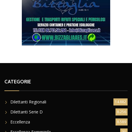
CATEGORIE
Dilettanti Regionali
14.882
Dilettanti Serie D
8.256
Eccellenza
8.589
Eccellenza Femminile
31