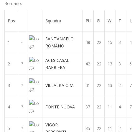
Romano.
Pos
Squadra
Pti
G.
W
T
L
SANT’ANGELO
1
•
48
22
15
3
4
ROMANO
ACES CASAL
2
?
42
22
13
3
6
BARRIERA
3
?
VILLALBA O.M.
41
22
13
2
7
4
?
FONTE NUOVA
37
22
11
4
7
VIGOR
5
?
35
22
11
2
9
PERCONTI