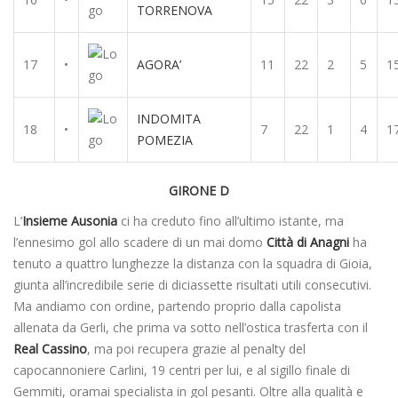
TORRENOVA
17
•
AGORA’
11
22
2
5
1
INDOMITA
18
•
7
22
1
4
1
POMEZIA
GIRONE D
L’
Insieme Ausonia
ci ha creduto fino all’ultimo istante, ma
l’ennesimo gol allo scadere di un mai domo
Città di Anagni
ha
tenuto a quattro lunghezze la distanza con la squadra di Gioia,
giunta all’incredibile serie di diciassette risultati utili consecutivi.
Ma andiamo con ordine, partendo proprio dalla capolista
allenata da Gerli, che prima va sotto nell’ostica trasferta con il
Real Cassino
, ma poi recupera grazie al penalty del
capocannoniere Carlini, 19 centri per lui, e al sigillo finale di
Gemmiti, oramai specialista in gol pesanti. Oltre alla qualità e