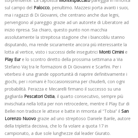
sorprendente. La capolista
Montespaccato
pareggia in rimonta
sul campo del
Palocco
, penultimo. Mazzesi porta avanti i suoi,
ma i ragazzi di Di Giovanni, che centrano anche due legni,
pervengono al pareggio grazie ad un autorete di Liberatore ad
inizio ripresa. Sia chiaro, questo punto non macchia
assolutamente la strepitosa stagione che i biancoblu stanno
disputando, ma rende sicuramente ancora più interessante la
lotta al vertice, visto i successi delle inseguitrici
Monti Cimini
e
Play Eur
e lo scontro diretto della prossima settimana a Via
Stefano Vaj tra le formazioni di Di Giovanni e Scarfini. Per i
viterbesi è una grande opportunità di riaprire definitivamente i
giochi, per i romani è l’occasionissima per chiuderli, con ogni
probabilità. Perazza e Mecarelli firmano il successo su una
gagliarda
Pescatori Ostia
, il quarto consecutivo, sempre più
invischiata nella lotta per non retrocedere, mentre il Play Eur di
Bellei non tradisce le attese e batte in rimonta al “Tobia” il
San
Lorenzo Nuovo
grazie ad uno strepitoso Daniele Barile, autore
della tripletta decisiva, che lo fa volare a quota 17 in
campionato, a due sole lunghezze dal leader Giurato.