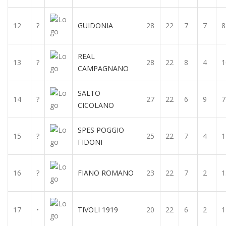
12
?
GUIDONIA
28
22
7
7
8
REAL
13
?
28
22
8
4
1
CAMPAGNANO
SALTO
14
?
27
22
6
9
7
CICOLANO
SPES POGGIO
15
?
25
22
7
4
1
FIDONI
16
?
FIANO ROMANO
23
22
7
2
1
17
•
TIVOLI 1919
20
22
6
2
1