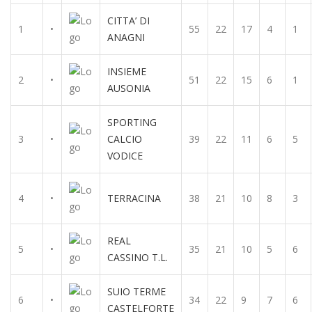
CITTA’ DI
1
•
55
22
17
4
1
ANAGNI
INSIEME
2
•
51
22
15
6
1
AUSONIA
SPORTING
3
•
CALCIO
39
22
11
6
5
VODICE
4
•
TERRACINA
38
21
10
8
3
REAL
5
•
35
21
10
5
6
CASSINO T.L.
SUIO TERME
6
•
34
22
9
7
6
CASTELFORTE