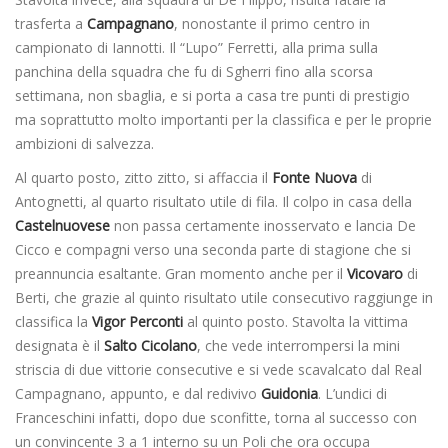
trasferta a
Campagnano
, nonostante il primo centro in
campionato di Iannotti. Il “Lupo” Ferretti, alla prima sulla
panchina della squadra che fu di Sgherri fino alla scorsa
settimana, non sbaglia, e si porta a casa tre punti di prestigio
ma soprattutto molto importanti per la classifica e per le proprie
ambizioni di salvezza.
Al quarto posto, zitto zitto, si affaccia il
Fonte Nuova
di
Antognetti, al quarto risultato utile di fila. Il colpo in casa della
Castelnuovese
non passa certamente inosservato e lancia De
Cicco e compagni verso una seconda parte di stagione che si
preannuncia esaltante. Gran momento anche per il
Vicovaro
di
Berti, che grazie al quinto risultato utile consecutivo raggiunge in
classifica la
Vigor Perconti
al quinto posto. Stavolta la vittima
designata è il
Salto Cicolano
, che vede interrompersi la mini
striscia di due vittorie consecutive e si vede scavalcato dal Real
Campagnano, appunto, e dal redivivo
Guidonia
. L’undici di
Franceschini infatti, dopo due sconfitte, torna al successo con
un convincente 3 a 1 interno su un Poli che ora occupa