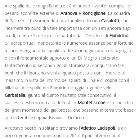
Alle spalle delle magnifiche tre c’è di nuovo il vuoto, complici le
pesanti sconfitte esterne di
Aranova
e
Ronciglione
. La squadra
di Palluzzi si fa sorprendere dal fanalino di coda
Casalotti
, che
incamera tre punti di vitale importanza con un Teti ancora sugli
scudi, mentre Scorsini esce battuto dal “Desideri” di
Fiumicino
.
Gli aeroportuali, nonostante le numerose assenze per infortunio
a cui si è aggiunta la squalifica di Forcina, giocano con orgoglio
e con il fondamentale apporto di un Di Meglio scatenato,
fantastico il suo secondo gol in sforbiciata, conquistano tre
punti che li riportano vicini al quarto posto e con il morale al
massimo in vista del ritorno dei Quarti di Finale di coppa con il
Villalba. Alle spalle del Fiumicino viaggia a gonfie vele il
Garbatella
, giunto al quinto risultato utile consecutivo. Il
successo esterno in casa dell’ostico
Montefiscone
è lo specchio
del gran momento dei giallorossi, che passano in terra viterbese
con la terribile coppia Bendia – Di Cicco.
All’ottavo posto in solitario troviamo l’
Atletico Ladispoli
, a dir
poco rigenerato in questo inizio 2017. Il pari interno con il