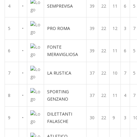
4
•
SEMPREVISA
39
22
11
6
5
5
•
PRO ROMA
39
22
12
3
7
FONTE
6
•
39
22
11
6
5
MERAVIGLIOSA
7
•
LA RUSTICA
37
22
10
7
5
SPORTING
8
•
37
22
11
4
7
GENZANO
DILETTANTI
9
•
30
22
9
3
1
FALASCHE
ATLETICO