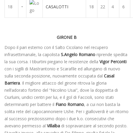
18
•
CASALOTTI
18
22
4
6
GIRONE B
Dopo il pari esterno con il Salto Cicolano nel recupero
infrasettimanale, la capolista
S.Angelo Romano
riprende spedita
la sua corsa. I tiburtini piegano le resistenze della
Vigor Perconti
con i sigilli di Mastrantonio e Scarafile ed allungano di nuovo
sulla seconda posizione, nuovamente occupata dal
Casal
Barriera
. Il migliore attacco del girone ritrova la gloria
nell’adorato fortino del “Nicolino Usai”, dove la doppietta di
Ciurluini, undici centri per lui, e il gol di Faccioli, sono stati
determinanti per battere il
Fiano Romano
, a cui non basta la
solita rete del capocannoniere Ushe. Per i gialloverdi è un ritorno
al successo preziosissimo dopo i due k.o. consecutivi che
avevano permesso al
Villalba
di sopravanzare al secondo posto.
Stavolta invece, alla squadra di De Filippo, risulta fatale la