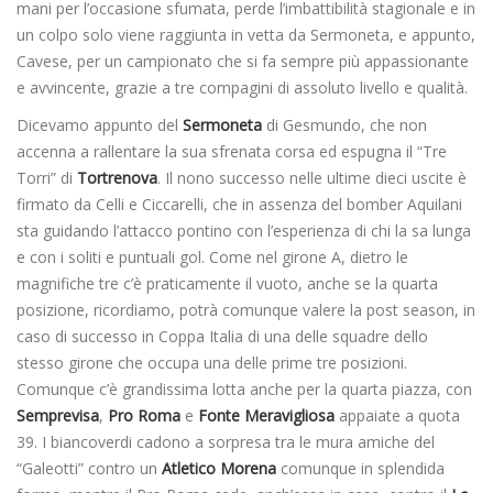
mani per l’occasione sfumata, perde l’imbattibilità stagionale e in
un colpo solo viene raggiunta in vetta da Sermoneta, e appunto,
Cavese, per un campionato che si fa sempre più appassionante
e avvincente, grazie a tre compagini di assoluto livello e qualità.
Dicevamo appunto del
Sermoneta
di Gesmundo, che non
accenna a rallentare la sua sfrenata corsa ed espugna il “Tre
Torri” di
Tortrenova
. Il nono successo nelle ultime dieci uscite è
firmato da Celli e Ciccarelli, che in assenza del bomber Aquilani
sta guidando l’attacco pontino con l’esperienza di chi la sa lunga
e con i soliti e puntuali gol. Come nel girone A, dietro le
magnifiche tre c’è praticamente il vuoto, anche se la quarta
posizione, ricordiamo, potrà comunque valere la post season, in
caso di successo in Coppa Italia di una delle squadre dello
stesso girone che occupa una delle prime tre posizioni.
Comunque c’è grandissima lotta anche per la quarta piazza, con
Semprevisa
,
Pro Roma
e
Fonte Meravigliosa
appaiate a quota
39. I biancoverdi cadono a sorpresa tra le mura amiche del
“Galeotti” contro un
Atletico Morena
comunque in splendida