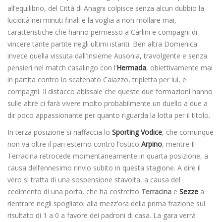
all’equilibrio, del Città di Anagni colpisce senza alcun dubbio la
lucidità nei minuti finali e la voglia a non mollare mai,
caratteristiche che hanno permesso a Carlini e compagni di
vincere tante partite negli ultimi istanti. Ben altra Domenica
invece quella vissuta dall’Insieme Ausonia, travolgente e senza
pensieri nel match casalingo con l’
Hermada
, obiettivamente mai
in partita contro lo scatenato Caiazzo, tripletta per lui, e
compagni. Il distacco abissale che queste due formazioni hanno
sulle altre ci farà vivere molto probabilmente un duello a due a
dir poco appassionante per quanto riguarda la lotta per il titolo.
In terza posizione si riaffaccia lo
Sporting Vodice
, che comunque
non va oltre il pari esterno contro l’ostico
Arpino
, mentre Il
Terracina retrocede momentaneamente in quarta posizione, a
causa dell’ennesimo rinvio subito in questa stagione. A dire il
vero si tratta di una sospensione stavolta, a causa del
cedimento di una porta, che ha costretto
Terracina
e
Sezze
a
rientrare negli spogliatoi alla mezz’ora della prima frazione sul
risultato di 1 a 0 a favore dei padroni di casa. La gara verrà