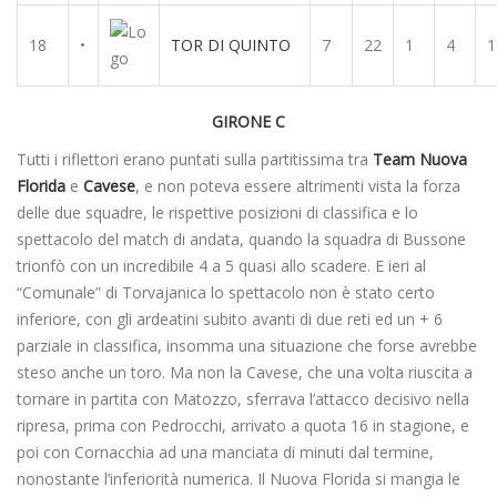
18
•
TOR DI QUINTO
7
22
1
4
1
GIRONE C
Tutti i riflettori erano puntati sulla partitissima tra
Team Nuova
Florida
e
Cavese
, e non poteva essere altrimenti vista la forza
delle due squadre, le rispettive posizioni di classifica e lo
spettacolo del match di andata, quando la squadra di Bussone
trionfò con un incredibile 4 a 5 quasi allo scadere. E ieri al
“Comunale” di Torvajanica lo spettacolo non è stato certo
inferiore, con gli ardeatini subito avanti di due reti ed un + 6
parziale in classifica, insomma una situazione che forse avrebbe
steso anche un toro. Ma non la Cavese, che una volta riuscita a
tornare in partita con Matozzo, sferrava l’attacco decisivo nella
ripresa, prima con Pedrocchi, arrivato a quota 16 in stagione, e
poi con Cornacchia ad una manciata di minuti dal termine,
nonostante l’inferiorità numerica. Il Nuova Florida si mangia le