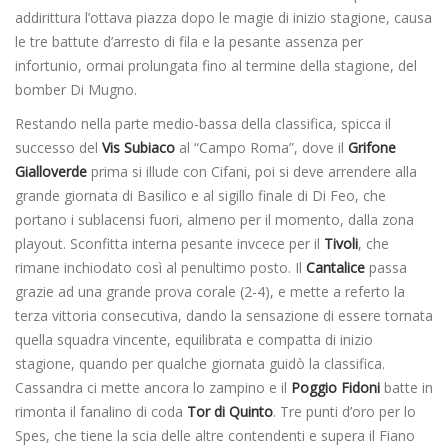
addirittura l’ottava piazza dopo le magie di inizio stagione, causa
le tre battute d’arresto di fila e la pesante assenza per
infortunio, ormai prolungata fino al termine della stagione, del
bomber Di Mugno.
Restando nella parte medio-bassa della classifica, spicca il
successo del
Vis Subiaco
al “Campo Roma”, dove il
Grifone
Gialloverde
prima si illude con Cifani, poi si deve arrendere alla
grande giornata di Basilico e al sigillo finale di Di Feo, che
portano i sublacensi fuori, almeno per il momento, dalla zona
playout. Sconfitta interna pesante invcece per il
Tivoli
, che
rimane inchiodato così al penultimo posto. Il
Cantalice
passa
grazie ad una grande prova corale (2-4), e mette a referto la
terza vittoria consecutiva, dando la sensazione di essere tornata
quella squadra vincente, equilibrata e compatta di inizio
stagione, quando per qualche giornata guidò la classifica.
Cassandra ci mette ancora lo zampino e il
Poggio Fidoni
batte in
rimonta il fanalino di coda
Tor di
Quinto
. Tre punti d’oro per lo
Spes, che tiene la scia delle altre contendenti e supera il Fiano