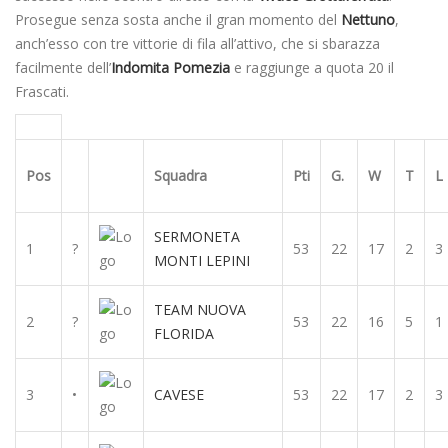
Prosegue senza sosta anche il gran momento del
Nettuno
,
anch’esso con tre vittorie di fila all’attivo, che si sbarazza
facilmente dell’
Indomita Pomezia
e raggiunge a quota 20 il
Frascati.
Pos
Squadra
Pti
G.
W
T
L
SERMONETA
1
?
53
22
17
2
3
MONTI LEPINI
TEAM NUOVA
2
?
53
22
16
5
1
FLORIDA
3
•
CAVESE
53
22
17
2
3