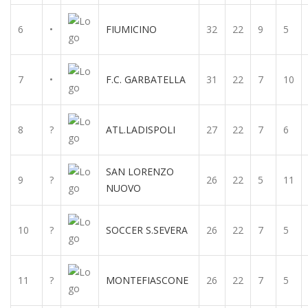
6
•
FIUMICINO
32
22
9
5
7
•
F.C. GARBATELLA
31
22
7
10
8
?
ATL.LADISPOLI
27
22
7
6
SAN LORENZO
9
?
26
22
5
11
NUOVO
10
?
SOCCER S.SEVERA
26
22
7
5
11
?
MONTEFIASCONE
26
22
7
5