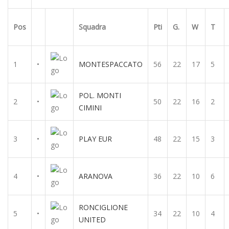
Pos
Squadra
Pti
G.
W
T
1
•
MONTESPACCATO
56
22
17
5
POL. MONTI
2
•
50
22
16
2
CIMINI
3
•
PLAY EUR
48
22
15
3
4
•
ARANOVA
36
22
10
6
RONCIGLIONE
5
•
34
22
10
4
UNITED