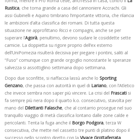
forma, mentre il Pro Roma cede, anch’essa in casa, contro il
La
Rustica
, che torna grande a casa del cannoniere Accrachi. Gli
assi Gubinelli e Aquino timbrano l’importante vittoria, che rilancia
le ambizioni d’alta classifica dei romani. Di tutta questa
situazione ne approfittano Ricci e compagni, anche se per
superare l’
Agorà
, penultimo, devono sudare le cosiddette sette
camicie. La doppietta su rigore proprio dell’ex esterno
dell’UniPomezia risulterà decisiva per piegare i pontini, saliti al
“Fuso” comunque con grande orgoglio nonostante le speranze
salvezza si assottiglino settimana dopo settimana.
Dopo due sconfitte, si riaffaccia lassù anche lo
Sporting
Genzano
, che passa con autorità in quel di
Lariano
, con l’Atletico
che invece sembra non saper più vincere. La crisi del
Frascati
si
fa sempre più nera dopo il quarto k.o. consecutivo, stavolta per
mano del
Dilettanti Falasche
, che al contarrio prosegue nel suo
tranquillo viaggio di metà classifica lontano dalle zone calde e
pericolanti. Tenta la fuga anche il
Borgo Podgora
, terza W
consecutiva, che mette nel cassetto tre punti di platino dopo il
successo nello scontro diretto con la
Vivace Grottaferrata
.