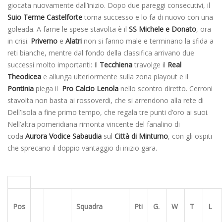
giocata nuovamente dall’inizio. Dopo due pareggi consecutivi, il
Suio Terme Castelforte
torna successo e lo fa di nuovo con una
goleada. A farne le spese stavolta è il
SS Michele
e Donato
, ora
in crisi.
Priverno
e
Alatri
non si fanno male e terminano la sfida a
reti bianche, mentre dal fondo della classifica arrivano due
successi molto importanti: Il
Tecchiena
travolge il
Real
Theodicea
e allunga ulteriormente sulla zona playout e il
Pontinia
piega il
Pro Calcio Lenola
nello scontro diretto. Cerroni
stavolta non basta ai rossoverdi, che si arrendono alla rete di
Dell’Isola a fine primo tempo, che regala tre punti d’oro ai suoi.
Nell’altra pomeridiana rimonta vincente del fanalino di
coda
Aurora Vodice Sabaudia
sul
Città di Minturno
, con gli ospiti
che sprecano il doppio vantaggio di inizio gara.
Pos
Squadra
Pti
G.
W
T
L