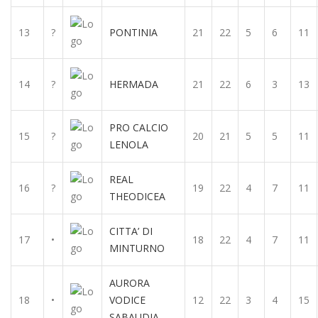
13
?
PONTINIA
21
22
5
6
11
14
?
HERMADA
21
22
6
3
13
PRO CALCIO
15
?
20
21
5
5
11
LENOLA
REAL
16
?
19
22
4
7
11
THEODICEA
CITTA’ DI
17
•
18
22
4
7
11
MINTURNO
AURORA
18
•
VODICE
12
22
3
4
15
SABAUDIA