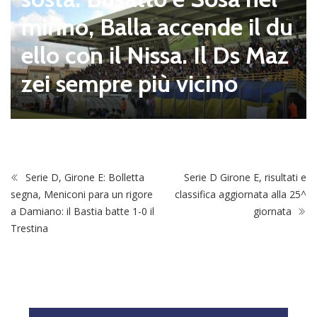
Dilettanti Serie D
Serie D, ufficializzati i giro
ni del campionato 2026/2
027: Flaminia nell’E e le al
tre 8 laziali nel G
Serie D, Girone E: Bolletta
Serie D Girone E, risultati e
segna, Meniconi para un rigore
classifica aggiornata alla 25^
a Damiano: il Bastia batte 1-0 il
giornata
Trestina