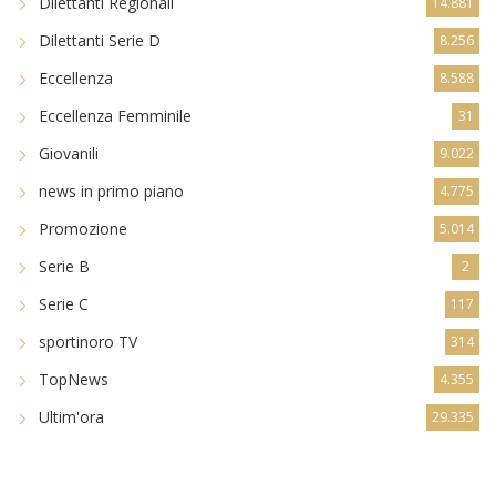
Dilettanti Regionali
14.881
Dilettanti Serie D
8.256
Eccellenza
8.588
Eccellenza Femminile
31
Giovanili
9.022
news in primo piano
4.775
Promozione
5.014
Serie B
2
Serie C
117
sportinoro TV
314
TopNews
4.355
Ultim'ora
29.335