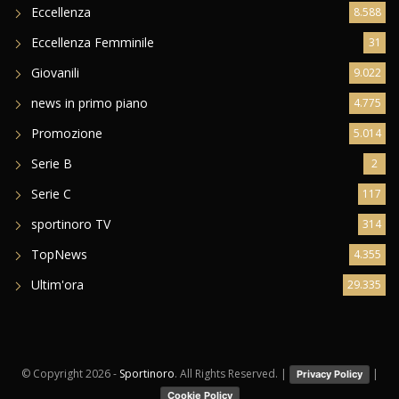
Dilettanti Serie D
8.256
Eccellenza
8.588
Eccellenza Femminile
31
Giovanili
9.022
news in primo piano
4.775
Promozione
5.014
Serie B
2
Serie C
117
sportinoro TV
314
TopNews
4.355
Ultim'ora
29.335