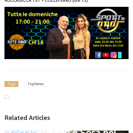
ROCCASECCA TST – COLLEFERRO
(ore 15)
Tags
TopNews
Related Articles