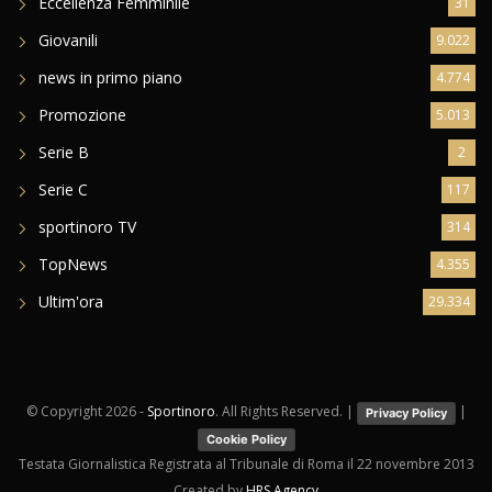
Eccellenza Femminile
31
Giovanili
9.022
news in primo piano
4.774
Promozione
5.013
Serie B
2
Serie C
117
sportinoro TV
314
TopNews
4.355
Ultim'ora
29.334
© Copyright
2026 -
Sportinoro
. All Rights Reserved. |
|
Privacy Policy
Cookie Policy
Testata Giornalistica Registrata al Tribunale di Roma il 22 novembre 2013
Created by
HRS Agency