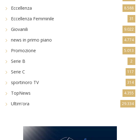
Eccellenza
8.588
Eccellenza Femminile
31
Giovanili
9.022
news in primo piano
4.774
Promozione
5.013
Serie B
2
Serie C
117
sportinoro TV
314
TopNews
4.355
Ultim'ora
29.334