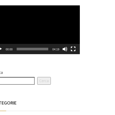
eo
er
00:00
04:19
ca
Cerca
TEGORIE