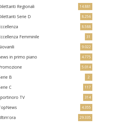
Dilettanti Regionali
14.881
Dilettanti Serie D
8.256
Eccellenza
8.588
Eccellenza Femminile
31
Giovanili
9.022
news in primo piano
4.775
Promozione
5.014
Serie B
2
Serie C
117
sportinoro TV
314
TopNews
4.355
Ultim'ora
29.335