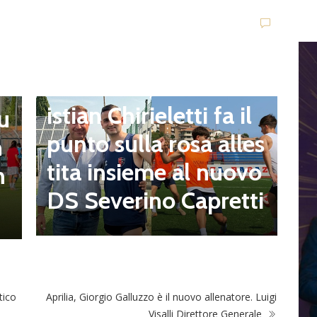
Eccellenza
Sorianese, mister Chr
E
I
istian Chirieletti fa il
 u
h
punto sulla rosa alles
n
z
tita insieme al nuovo
n
a
DS Severino Capretti
t
tico
Aprilia, Giorgio Galluzzo è il nuovo allenatore. Luigi
Visalli Direttore Generale