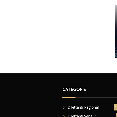
CATEGORIE
Dilettanti Regionali
1
Dilettanti Serie D