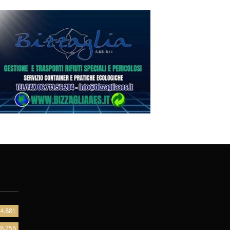
4.881
8.256