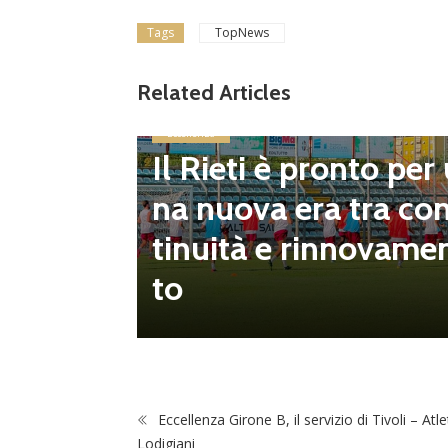
Tags
TopNews
Related Articles
Eccellenza
Il Rieti è pronto per
inito il
na nuova era tra co
pescagg
tinuità e rinnovame
za all’U
to
Eccellenza Girone B, il servizio di Tivoli – Atle
Lodigiani