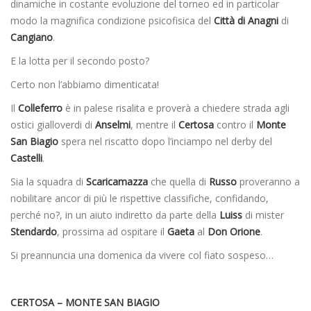
dinamiche in costante evoluzione del torneo ed in particolar
modo la magnifica condizione psicofisica del
Città di Anagni
di
Cangiano
.
E la lotta per il secondo posto?
Certo non l’abbiamo dimenticata!
Il
Colleferro
è in palese risalita e proverà a chiedere strada agli
ostici gialloverdi di
Anselmi
, mentre il
Certosa
contro il
Monte
San Biagio
spera nel riscatto dopo l’inciampo nel derby del
Castelli
.
Sia la squadra di
Scaricamazza
che quella di
Russo
proveranno a
nobilitare ancor di più le rispettive classifiche, confidando,
perché no?, in un aiuto indiretto da parte della
Luiss
di mister
Stendardo
, prossima ad ospitare il
Gaeta
al
Don Orione
.
Si preannuncia una domenica da vivere col fiato sospeso…
CERTOSA – MONTE SAN BIAGIO