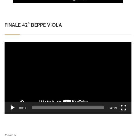
FINALE 42° BEPPE VIOLA
Video
Player
00:00
04:19
Cerca