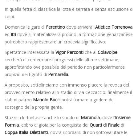
In quella fetta di classifica la lotta è serrata e senza esclusione di
colpi.
Domenica le gare di
Ferentino
dove arriverà l’
Atletico Torrenova
ed
Itri
dove si materializzerà proprio la formazione genazzanese
potrebbero rappresentare un crocevia significativo.
Spettatrice interessata la
Vigor Perconti
che al
Colavolpe
cercherà di confermare i progressi delle ultime settimane,
approfittando ove possibile del periodo non particolarmente
propizio dei tigrotti di
Pernarella
.
A proposito, sottolineiamo con immenso piacere la revoca del
provvedimento relativo allo stadio di via Ceccaccio: finalmente il
club di patron
Manolo Bucci
potrà tornare a godere del
sostegno della propria gente.
Stuzzica le fantasie anche lo snodo di
Maranola
, dove l’
Insieme
Formia
, ebbro di gioia per la conquista dei
Quarti di Finale
di
Coppa Italia
Dilettanti
, dovrà ricordarsi di non sottovalutare le