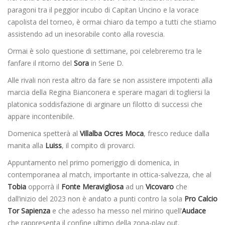
paragoni tra il peggior incubo di Capitan Uncino e la vorace
capolista del torneo, è ormai chiaro da tempo a tutti che stiamo
assistendo ad un inesorabile conto alla rovescia.
Ormai è solo questione di settimane, poi celebreremo tra le
fanfare il ritorno del
Sora
in Serie D.
Alle rivali non resta altro da fare se non assistere impotenti alla
marcia della Regina Bianconera e sperare magari di togliersi la
platonica soddisfazione di arginare un filotto di successi che
appare incontenibile.
Domenica spetterà al
Villalba Ocres Moca
, fresco reduce dalla
manita alla
Luiss
, il compito di provarci.
Appuntamento nel primo pomeriggio di domenica, in
contemporanea al match, importante in ottica-salvezza, che al
Tobia
opporrà il
Fonte
Meravigliosa
ad un
Vicovaro
che
dall’inizio del 2023 non è andato a punti contro la sola
Pro Calcio
Tor Sapienza
e che adesso ha messo nel mirino quell’
Audace
che rappresenta il confine ultimo della zona-play out.