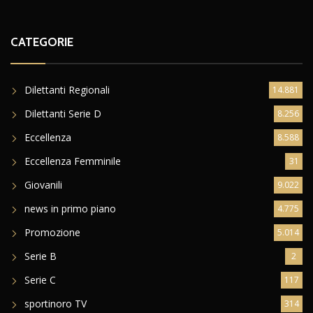
CATEGORIE
Dilettanti Regionali
14.881
Dilettanti Serie D
8.256
Eccellenza
8.588
Eccellenza Femminile
31
Giovanili
9.022
news in primo piano
4.775
Promozione
5.014
Serie B
2
Serie C
117
sportinoro TV
314