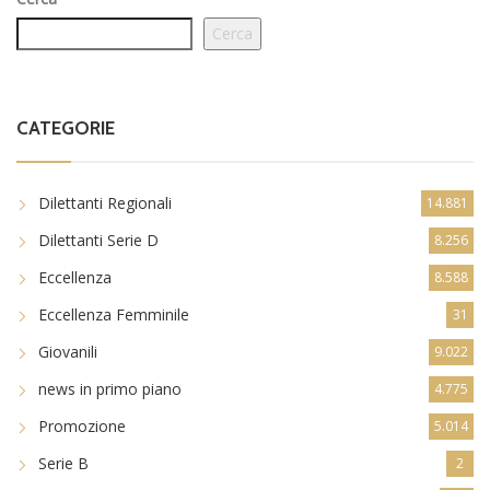
Cerca
CATEGORIE
Dilettanti Regionali
14.881
Dilettanti Serie D
8.256
Eccellenza
8.588
Eccellenza Femminile
31
Giovanili
9.022
news in primo piano
4.775
Promozione
5.014
Serie B
2