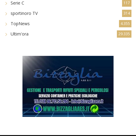
Serie C
117
sportinoro TV
314
TopNews
4.355
Ultim'ora
29.335