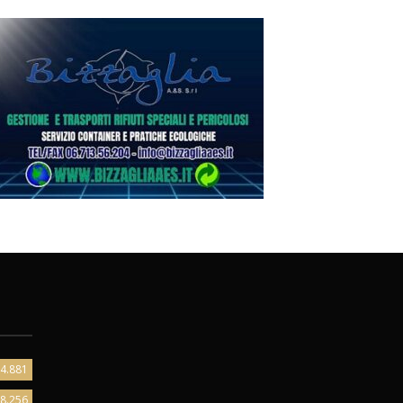
4.881
8.256