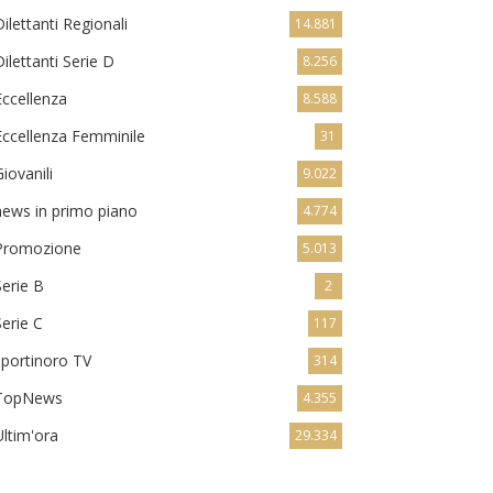
Dilettanti Regionali
14.881
Dilettanti Serie D
8.256
Eccellenza
8.588
Eccellenza Femminile
31
Giovanili
9.022
news in primo piano
4.774
Promozione
5.013
Serie B
2
Serie C
117
sportinoro TV
314
TopNews
4.355
Ultim'ora
29.334