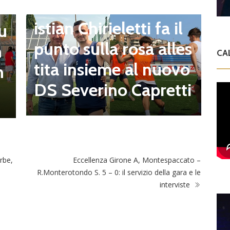
Sorianese, mister Chr
E
I
istian Chirieletti fa il
 u
h
punto sulla rosa alles
n
CA
z
tita insieme al nuovo
n
a
DS Severino Capretti
t
rbe,
Eccellenza Girone A, Montespaccato –
R.Monterotondo S. 5 – 0: il servizio della gara e le
interviste