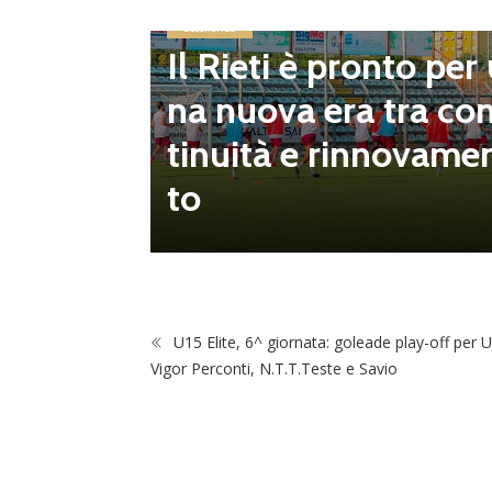
Eccellenza
Il Rieti è pronto per
inito il
na nuova era tra co
pescagg
tinuità e rinnovame
za all’U
to
U15 Elite, 6^ giornata: goleade play-off per U
Vigor Perconti, N.T.T.Teste e Savio