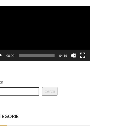
eo
er
00:00
04:19
ca
Cerca
TEGORIE