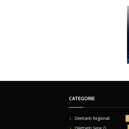
CATEGORIE
Dilettanti Regionali
1
Dilettanti Serie D