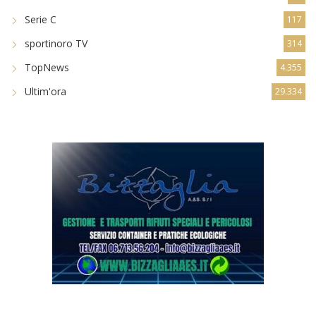
Serie C
117
sportinoro TV
314
TopNews
4.355
Ultim'ora
29.334