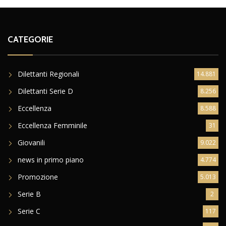
CATEGORIE
Dilettanti Regionali
14.881
Dilettanti Serie D
8.256
Eccellenza
8.588
Eccellenza Femminile
31
Giovanili
9.022
news in primo piano
4.774
Promozione
5.013
Serie B
2
Serie C
117