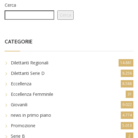
Cerca
Cerca
CATEGORIE
Dilettanti Regionali
14.881
Dilettanti Serie D
8.256
Eccellenza
8.588
Eccellenza Femminile
31
Giovanili
9.022
news in primo piano
4.774
Promozione
5.013
Serie B
2