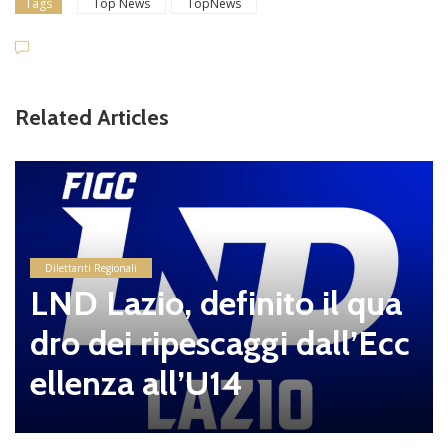
Tags
Top News
TopNews
Related Articles
Dilettanti Regionali
LND Lazio, definito il qua
dro dei ripescaggi dall’Ecc
ellenza all’U14