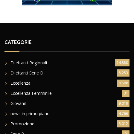
CATEGORIE
Dilettanti Regionali
14.880
Dilettanti Serie D
8.253
Eccellenza
8.588
Eccellenza Femminile
31
Giovanili
9.019
news in primo piano
4.766
Promozione
5.012
Serie B
2