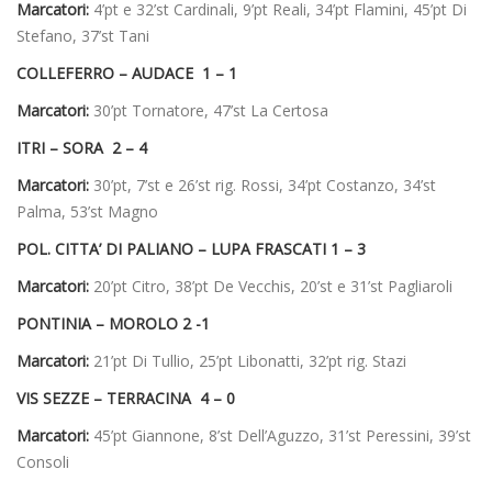
Marcatori:
4’pt e 32’st Cardinali, 9’pt Reali, 34’pt Flamini, 45’pt Di
Stefano, 37’st Tani
COLLEFERRO – AUDACE 1 – 1
Marcatori:
30’pt Tornatore, 47’st La Certosa
ITRI – SORA 2 – 4
Marcatori:
30’pt, 7’st e 26’st rig. Rossi, 34’pt Costanzo, 34’st
Palma, 53’st Magno
POL. CITTA’ DI PALIANO – LUPA FRASCATI 1 – 3
Marcatori:
20’pt Citro, 38’pt De Vecchis, 20’st e 31’st Pagliaroli
PONTINIA – MOROLO 2 -1
Marcatori:
21’pt Di Tullio, 25’pt Libonatti, 32’pt rig. Stazi
VIS SEZZE – TERRACINA 4 – 0
Marcatori:
45’pt Giannone, 8’st Dell’Aguzzo, 31’st Peressini, 39’st
Consoli