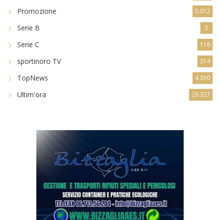
Promozione
5.012
Serie B
2
Serie C
116
sportinoro TV
314
TopNews
4.350
Ultim'ora
29.327