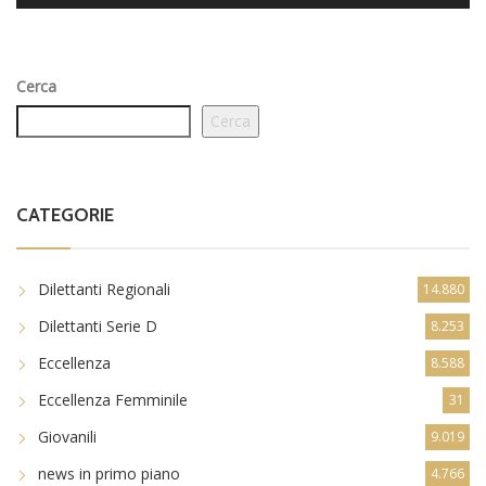
Cerca
Cerca
CATEGORIE
Dilettanti Regionali
14.880
Dilettanti Serie D
8.253
Eccellenza
8.588
Eccellenza Femminile
31
Giovanili
9.019
news in primo piano
4.766