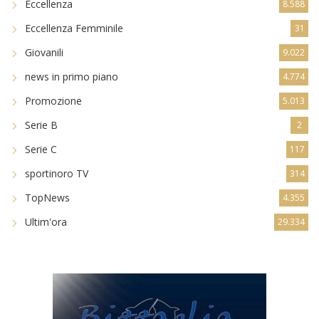
Eccellenza
8.588
Eccellenza Femminile
31
Giovanili
9.022
news in primo piano
4.774
Promozione
5.013
Serie B
2
Serie C
117
sportinoro TV
314
TopNews
4.355
Ultim'ora
29.334