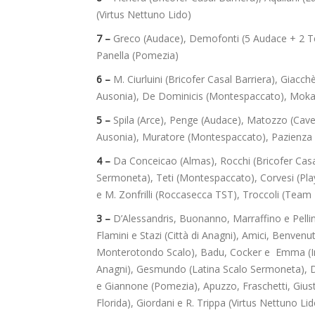
(Virtus Nettuno Lido)
7 –
Greco (Audace), Demofonti (5 Audace + 2 Team
Panella (Pomezia)
6 –
M. Ciurluini (Bricofer Casal Barriera), Giacch
Ausonia), De Dominicis (Montespaccato), Moka
5 –
Spila (Arce), Penge (Audace), Matozzo (Cavese)
Ausonia), Muratore (Montespaccato), Pazienza (
4 –
Da Conceicao (Almas), Rocchi (Bricofer Casal 
Sermoneta), Teti (Montespaccato), Corvesi (Pla
e M. Zonfrilli (Roccasecca TST), Troccoli (Team 
3 –
D’Alessandris, Buonanno, Marraffino e Pellino
Flamini e Stazi (Città di Anagni), Amici, Benvenuti
Monterotondo Scalo), Badu, Cocker e Emma (Ins
Anagni), Gesmundo (Latina Scalo Sermoneta), 
e Giannone (Pomezia), Apuzzo, Fraschetti, Giusti
Florida), Giordani e R. Trippa (Virtus Nettuno Lid