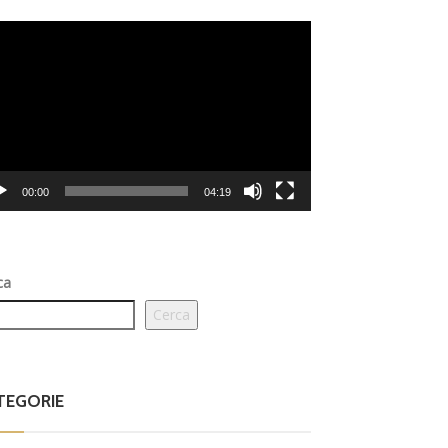
eo
er
00:00
04:19
ca
Cerca
TEGORIE