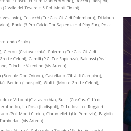
oronti e Pascu (Eretum Monterotondo), Rocchi (Ladispoli),
 (2 Valle del Tevere + 6 Pol. Monti Cimini)
co Vescovio), Collacchi (Cre.Cas. Città di Palombara), Di Mario
ida), Barile (3 Pro Calcio Tor Sapienza + 4 Play Eur), Rossi
erotondo Scalo)
 Cerroni (Civitavecchia), Palermo (Cre.Cas. Città di
otte Celoni), Camilli (P.C. Tor Sapienza), Baldassi (Real
e, Trinchi e Valentino (Vis Artena)
ra (Boreale Don Orione), Castellano (Città di Ciampino),
), Bertino (Ladispoli), Giulitti (Monte Grotte Celoni),
a e Vittorini (Civitavecchia), Bussi (Cre.Cas. Città di
erotondo), La Rosa (Ladispoli), Di Ludovico e Ruggieri
do (Pol. Monti Cimini), Ciaramelletti (UniPomezia), Fagioli e
Tamburlani (Vis Artena)
ondoni (Astrea), Palazzolo e Zoppis (Atletico Vescovio),