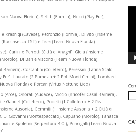
Vid
 Nuova Florida), Sellitti (Formia), Necci (Play Eur),
Play
è e Krasniqi (Cavese), Petronzio (Formia), Di Vito (Insieme
 (Roccasecca TST) e Tisei (Team Nuova Florida)
, Carlini e Perrotti (Città di Anagni), Gioia (Insieme
Morolo), Di Bari e Visconti (Team Nuova Florida)
Barriera), Costantini (Colleferro), Peressini (Latina Scalo
y Eur), Laurato (2 Pomezia + 2 Pol. Monti Cimini), Lombardi
Nuova Florida) e Porcari (Virtus Nettuno Lido)
Cer
 (Arce), Onorati (Audace), Miccio (Bricofer Casal Barriera),
 e Gabrieli (Colleferro), Proietti (1 Colleferro + 2 Real
ieme Ausonia), Gemmiti (1 Insieme Ausonia + 2 Città di
D. Di Giovanni (Montespaccato), Capuano (Morolo), Fanasca
CA
niani e Spoletini (Serpentara B.O.), Princigalli (Team Nuova
o)