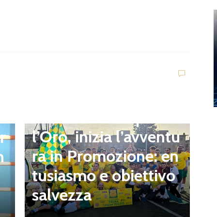
news in primo piano
D
Quartiere Campo del
S
l’Oro, inizia l’avventu
r
a
ra in Promozione: en
n
2
tusiasmo e obiettivo
o
salvezza