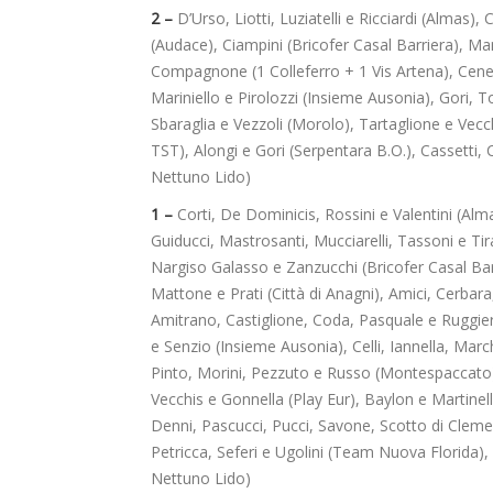
2 –
D’Urso, Liotti, Luziatelli e Ricciardi (Almas),
(Audace), Ciampini (Bricofer Casal Barriera), M
Compagnone (1 Colleferro + 1 Vis Artena), Cene
Mariniello e Pirolozzi (Insieme Ausonia), Gori, 
Sbaraglia e Vezzoli (Morolo), Tartaglione e Vecc
TST), Alongi e Gori (Serpentara B.O.), Cassetti,
Nettuno Lido)
1 –
Corti, De Dominicis, Rossini e Valentini (Alm
Guiducci, Mastrosanti, Mucciarelli, Tassoni e Tira
Nargiso Galasso e Zanzucchi (Bricofer Casal Barri
Mattone e Prati (Città di Anagni), Amici, Cerbara
Amitrano, Castiglione, Coda, Pasquale e Ruggie
e Senzio (Insieme Ausonia), Celli, Iannella, Mar
Pinto, Morini, Pezzuto e Russo (Montespaccato),
Vecchis e Gonnella (Play Eur), Baylon e Martinelli
Denni, Pascucci, Pucci, Savone, Scotto di Cleme
Petricca, Seferi e Ugolini (Team Nuova Florida), C
Nettuno Lido)