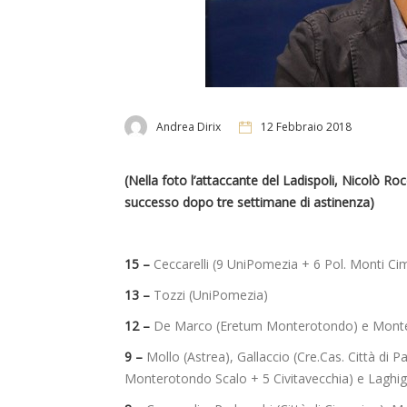
Andrea Dirix
12 Febbraio 2018
(Nella foto l’attaccante del Ladispoli, Nicolò Roc
successo dopo tre settimane di astinenza)
15 –
Ceccarelli (9 UniPomezia + 6 Pol. Monti Cim
13 –
Tozzi (UniPomezia)
12 –
De Marco (Eretum Monterotondo) e Montef
9 –
Mollo (Astrea), Gallaccio (Cre.Cas. Città di P
Monterotondo Scalo + 5 Civitavecchia) e Laghign