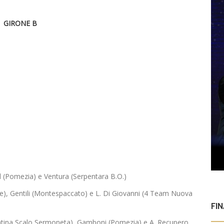
GIRONE B
ol (Pomezia) e Ventura (Serpentara B.O.)
ere), Gentili (Montespaccato) e L. Di Giovanni (4 Team Nuova
FI
 (Latina Scalo Sermoneta), Gamboni (Pomezia) e A. Recupero