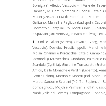
Bornigia (1 Atletico Vescovio + 1 Valle del Teve
Damiani, M. Fiore, Martinelli e Pacielli (Città di
Marini (Cre.Cas. Città di Palombara), Martena e
Gallitano, Marvelli e Pagliuca (Ladispoli), Capole
Enomoto e Sargolini (Pol. Monti Cimini), Politanò
e Spaziani (UniPomezia), Binaco e Salvagni (Vis 
1 –
Ciolli e Taliani (Astrea), Ciavarro, Giorgi, Mad
Vescovio), Dovidio, Hrustic, Ippoliti, Mancini e
Moisa, Orlanno e Porcacchia (Città di Ciampino),
Iacomelli (Civitavecchia), Giordano, Palmieri e P
Scardola (Cynthia), Giustini e Tomassetti (Eret
Amico, Delle Monache e Verdini (Lepanto), Anas
Grotte Celoni), Martino e Moretti (Pol. Monti Ci
Mereu, Santori e Scardini (P.C. Tor Sapienza), 
Compagnucci, Mojoli e Palmisani (Tolfa), Cascio
Nardi (Valle del Tevere), Compagnone, Coppola, L