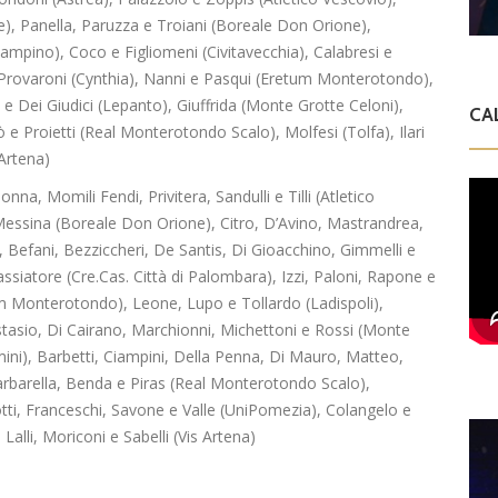
re), Panella, Paruzza e Troiani (Boreale Don Orione),
 Ciampino), Coco e Figliomeni (Civitavecchia), Calabresi e
 Provaroni (Cynthia), Nanni e Pasqui (Eretum Monterotondo),
i e Dei Giudici (Lepanto), Giuffrida (Monte Grotte Celoni),
CA
 e Proietti (Real Monterotondo Scalo), Molfesi (Tolfa), Ilari
Artena)
onna, Momili Fendi, Privitera, Sandulli e Tilli (Atletico
 Messina (Boreale Don Orione), Citro, D’Avino, Mastrandrea,
 Befani, Bezziccheri, De Santis, Di Gioacchino, Gimmelli e
assiatore (Cre.Cas. Città di Palombara), Izzi, Paloni, Rapone e
um Monterotondo), Leone, Lupo e Tollardo (Ladispoli),
tasio, Di Cairano, Marchionni, Michettoni e Rossi (Monte
mini), Barbetti, Ciampini, Della Penna, Di Mauro, Matteo,
Barbarella, Benda e Piras (Real Monterotondo Scalo),
tti, Franceschi, Savone e Valle (UniPomezia), Colangelo e
alli, Moriconi e Sabelli (Vis Artena)