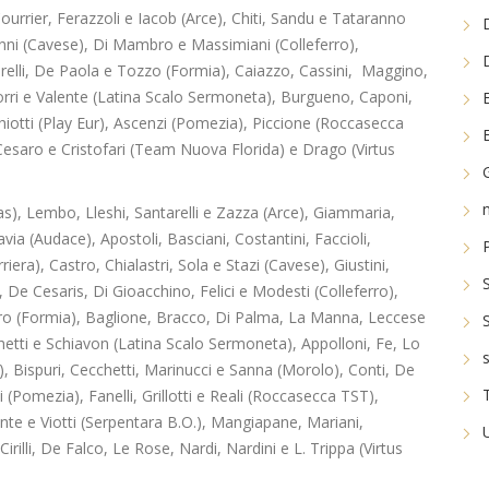
 Courrier, Ferazzoli e Iacob (Arce), Chiti, Sandu e Tataranno
anni (Cavese), Di Mambro e Massimiani (Colleferro),
relli, De Paola e Tozzo (Formia), Caiazzo, Cassini, Maggino,
Torri e Valente (Latina Scalo Sermoneta), Burgueno, Caponi,
hiotti (Play Eur), Ascenzi (Pomezia), Piccione (Roccasecca
 Cesaro e Cristofari (Team Nuova Florida) e Drago (Virtus
as), Lembo, Lleshi, Santarelli e Zazza (Arce), Giammaria,
via (Audace), Apostoli, Basciani, Costantini, Faccioli,
era), Castro, Chialastri, Sola e Stazi (Cavese), Giustini,
, De Cesaris, Di Gioacchino, Felici e Modesti (Colleferro),
ro (Formia), Baglione, Bracco, Di Palma, La Manna, Leccese
chetti e Schiavon (Latina Scalo Sermoneta), Appolloni, Fe, Lo
 Bispuri, Cecchetti, Marinucci e Sanna (Morolo), Conti, De
 (Pomezia), Fanelli, Grillotti e Reali (Roccasecca TST),
nte e Viotti (Serpentara B.O.), Mangiapane, Mariani,
irilli, De Falco, Le Rose, Nardi, Nardini e L. Trippa (Virtus