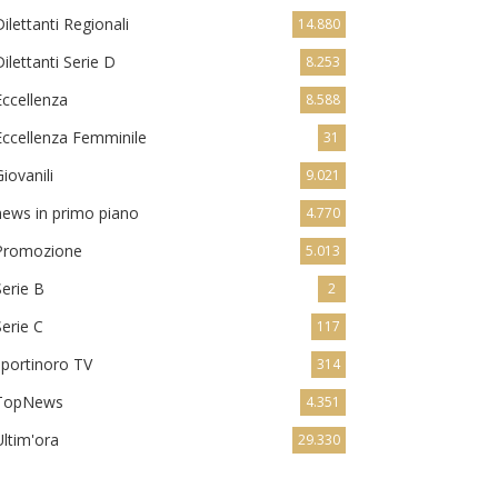
Dilettanti Regionali
14.880
Dilettanti Serie D
8.253
Eccellenza
8.588
Eccellenza Femminile
31
Giovanili
9.021
news in primo piano
4.770
Promozione
5.013
Serie B
2
Serie C
117
sportinoro TV
314
TopNews
4.351
Ultim'ora
29.330