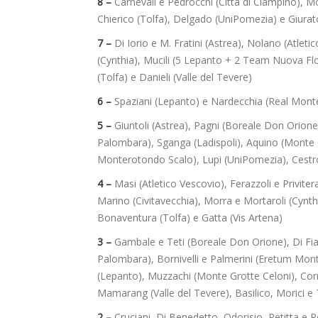
8 –
Carnevali e Pedrocchi (Città di Ciampino), M
Chierico (Tolfa), Delgado (UniPomezia) e Giurato
7 –
Di Iorio e M. Fratini (Astrea), Nolano (Atleti
(Cynthia), Mucili (5 Lepanto + 2 Team Nuova Flor
(Tolfa) e Danieli (Valle del Tevere)
6 –
Spaziani (Lepanto) e Nardecchia (Real Mont
5 –
Giuntoli (Astrea), Pagni (Boreale Don Orione),
Palombara), Sganga (Ladispoli), Aquino (Monte Gr
Monterotondo Scalo), Lupi (UniPomezia), Cestron
4 –
Masi (Atletico Vescovio), Ferazzoli e Privite
Marino (Civitavecchia), Morra e Mortaroli (Cynthia
Bonaventura (Tolfa) e Gatta (Vis Artena)
3 –
Gambale e Teti (Boreale Don Orione), Di Fiandr
Palombara), Bornivelli e Palmerini (Eretum Mont
(Lepanto), Muzzachi (Monte Grotte Celoni), Corra
Mamarang (Valle del Tevere), Basilico, Morici e 
2 –
Cruciani, Di Benedetto, Odorisio, Petitta e R