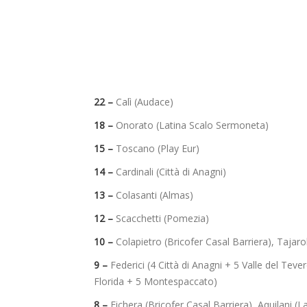
22 –
Calì (Audace)
18 –
Onorato (Latina Scalo Sermoneta)
15 –
Toscano (Play Eur)
14 –
Cardinali (Città di Anagni)
13 –
Colasanti (Almas)
12 –
Scacchetti (Pomezia)
10 –
Colapietro (Bricofer Casal Barriera), Tajar
9 –
Federici (4 Città di Anagni + 5 Valle del Tev
Florida + 5 Montespaccato)
8 –
Fichera (Bricofer Casal Barriera), Aquilani