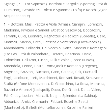
Sganga (P.C. Tor Sapienza), Bordoni e Sargolini (Sporting Città di
Fiumicino), Berardozzi, Coletti e Sgamma (Tolfa) e Rocchi (Vigor
Acquapendente)
1
– Bottoni, Masi, Petitta e Viola (Almas), Ciampini, Lorenzini,
Madonna, Privitera e Sandulli (Atletico Vescovio), Boccaccini,
Ferranti, Guidi, Leonardi, Pagnottelli e Paolicchi (Boreale), Gallo,
Gimmelli, Marino, Orchi, Petricca e Sorrentino (Civitavecchia),
Abbondanza, Collacchi, Del Vecchio, Gatta, Mancini e Romagnoli
(Cre.Cas. Città di Palombara), Berardi, Brisciana, Ciaciò,
Colombini, Dall’Armi, Eusepi, Rulli e Volpe (Fonte Nuova),
Amendola, Leone, Polito, Romagnoli e Romano (Fregene),
Angrisani, Bozzoni, Buccioni, Cann, Catania, Celi, Cucculelli,
Fogli, Iacobucci, Iceti, Marchionni, Ronzani, Rosati, Schiavon e
Staffa (Grifone Monteverde), Di Gioacchino, La Rosa, Morasca,
Razzini e Vincenzi (Ladispoli), Dabo, Dei Giudici, De La Valee,
Ech Chuby, Luciani, Marcelli, Negri e Splendori (La Sabina),
Abbonizio, Amici, Cremonini, Fabiani, Roselli e Zeetti
(Montecelio), Balletti (Montefiascone), Kaloshi e Ranieri