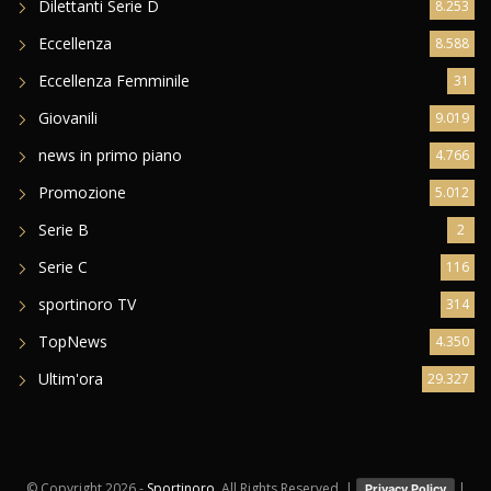
Dilettanti Serie D
8.253
Eccellenza
8.588
Eccellenza Femminile
31
Giovanili
9.019
news in primo piano
4.766
Promozione
5.012
Serie B
2
Serie C
116
sportinoro TV
314
TopNews
4.350
Ultim'ora
29.327
© Copyright
2026 -
Sportinoro
. All Rights Reserved. |
|
Privacy Policy