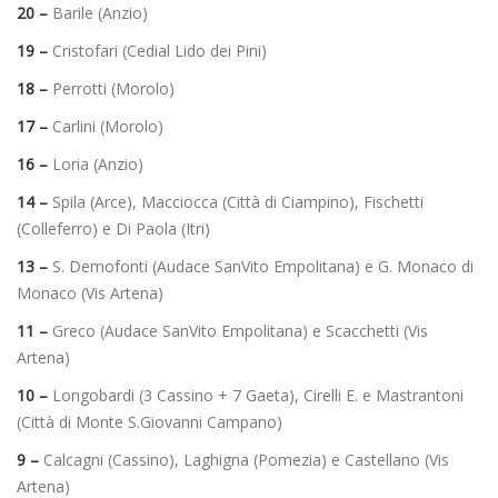
20 –
Barile (Anzio)
19 –
Cristofari (Cedial Lido dei Pini)
18 –
Perrotti (Morolo)
17 –
Carlini (Morolo)
16 –
Loria (Anzio)
14 –
Spila (Arce), Macciocca (Città di Ciampino), Fischetti
(Colleferro) e Di Paola (Itri)
13 –
S. Demofonti (Audace SanVito Empolitana) e G. Monaco di
Monaco (Vis Artena)
11 –
Greco (Audace SanVito Empolitana) e Scacchetti (Vis
Artena)
10 –
Longobardi (3 Cassino + 7 Gaeta), Cirelli E. e Mastrantoni
(Città di Monte S.Giovanni Campano)
9 –
Calcagni (Cassino), Laghigna (Pomezia) e Castellano (Vis
Artena)