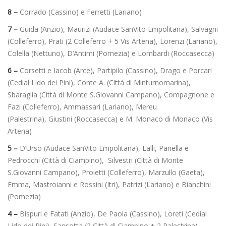
8 –
Corrado (Cassino) e Ferretti (Lariano)
7 –
Guida (Anzio), Maurizi (Audace SanVito Empolitana), Salvagni
(Colleferro), Prati (2 Colleferro + 5 Vis Artena), Lorenzi (Lariano),
Colella (Nettuno), D’Antimi (Pomezia) e Lombardi (Roccasecca)
6 –
Corsetti e Iacob (Arce), Partipilo (Cassino), Drago e Porcari
(Cedial Lido dei Pini), Conte A. (Città di Minturnomarina),
Sbaraglia (Città di Monte S.Giovanni Campano), Compagnone e
Fazi (Colleferro), Ammassari (Lariano), Mereu
(Palestrina), Giustini (Roccasecca) e M. Monaco di Monaco (Vis
Artena)
5 –
D’Urso (Audace SanVito Empolitana), Lalli, Panella e
Pedrocchi (Città di Ciampino), Silvestri (Città di Monte
S.Giovanni Campano), Proietti (Colleferro), Marzullo (Gaeta),
Emma, Mastroianni e Rossini (Itri), Patrizi (Lariano) e Bianchini
(Pomezia)
4 –
Bispuri e Fatati (Anzio), De Paola (Cassino), Loreti (Cedial
Lido dei Pini), Sansotta (2 Città di Ciampino + 2 Palestrina),