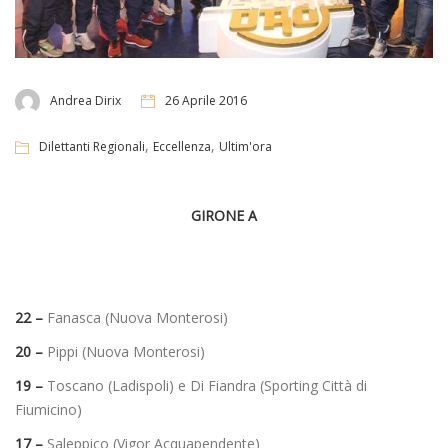
Andrea Dirix
26 Aprile 2016
,
,
Dilettanti Regionali
Eccellenza
Ultim'ora
GIRONE A
22 –
Fanasca (Nuova Monterosi)
20 –
Pippi (Nuova Monterosi)
19 –
Toscano (Ladispoli) e Di Fiandra (Sporting Città di
Fiumicino)
17 –
Saleppico (Vigor Acquapendente)