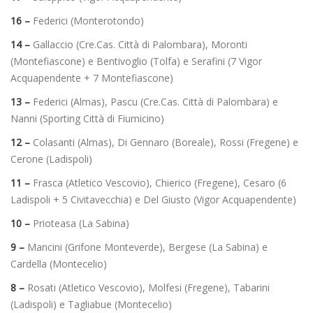
16 –
Federici (Monterotondo)
14 –
Gallaccio (Cre.Cas. Città di Palombara), Moronti
(Montefiascone) e Bentivoglio (Tolfa) e Serafini (7 Vigor
Acquapendente + 7 Montefiascone)
13 –
Federici (Almas), Pascu (Cre.Cas. Città di Palombara) e
Nanni (Sporting Città di Fiumicino)
12 –
Colasanti (Almas), Di Gennaro (Boreale), Rossi (Fregene) e
Cerone (Ladispoli)
11 –
Frasca (Atletico Vescovio), Chierico (Fregene), Cesaro (6
Ladispoli + 5 Civitavecchia) e Del Giusto (Vigor Acquapendente)
10 –
Prioteasa (La Sabina)
9 –
Mancini (Grifone Monteverde), Bergese (La Sabina) e
Cardella (Montecelio)
8 –
Rosati (Atletico Vescovio), Molfesi (Fregene), Tabarini
(Ladispoli) e Tagliabue (Montecelio)