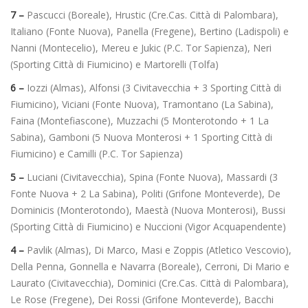
7 –
Pascucci (Boreale), Hrustic (Cre.Cas. Città di Palombara),
Italiano (Fonte Nuova), Panella (Fregene), Bertino (Ladispoli) e
Nanni (Montecelio), Mereu e Jukic (P.C. Tor Sapienza), Neri
(Sporting Città di Fiumicino) e Martorelli (Tolfa)
6 –
Iozzi (Almas), Alfonsi (3 Civitavecchia + 3 Sporting Città di
Fiumicino), Viciani (Fonte Nuova), Tramontano (La Sabina),
Faina (Montefiascone), Muzzachi (5 Monterotondo + 1 La
Sabina), Gamboni (5 Nuova Monterosi + 1 Sporting Città di
Fiumicino) e Camilli (P.C. Tor Sapienza)
5 –
Luciani (Civitavecchia), Spina (Fonte Nuova), Massardi (3
Fonte Nuova + 2 La Sabina), Politi (Grifone Monteverde), De
Dominicis (Monterotondo), Maestà (Nuova Monterosi), Bussi
(Sporting Città di Fiumicino) e Nuccioni (Vigor Acquapendente)
4 –
Pavlik (Almas), Di Marco, Masi e Zoppis (Atletico Vescovio),
Della Penna, Gonnella e Navarra (Boreale), Cerroni, Di Mario e
Laurato (Civitavecchia), Dominici (Cre.Cas. Città di Palombara),
Le Rose (Fregene), Dei Rossi (Grifone Monteverde), Bacchi