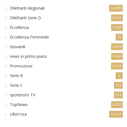
Dilettanti Regionali
14.880
Dilettanti Serie D
8.253
Eccellenza
8.588
Eccellenza Femminile
31
Giovanili
9.019
news in primo piano
4.766
Promozione
5.012
Serie B
2
Serie C
116
sportinoro TV
314
TopNews
4.350
Ultim'ora
29.327