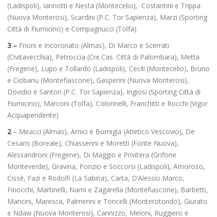
(Ladispoli), Iannotti e Nesta (Montecelio), Costantini e Trippa
(Nuova Monterosi), Scardini (P.C. Tor Sapienza), Marzi (Sporting
Città di Fiumicino) e Compagnucci (Tolfa)
3 –
Frioni e Incoronato (Almas), Di Marco e Scerrati
(Civitavecchia), Petroccia (Cre.Cas. Città di Palombara), Metta
(Fregene), Lupo e Tollardo (Ladispoli), Cecili (Montecelio), Bruno
e Ciobanu (Montefiascone), Gasperini (Nuova Monterosi),
Dovidio e Santori (P.C. Tor Sapienza), Ingiosi (Sporting Città di
Fiumicino), Marconi (Tolfa), Colonnelli, Franchitti e Rocchi (Vigor
Acquapendente)
2
– Meacci (Almas), Amici e Bornigia (Atletico Vescovio), De
Cesaris (Boreale), Chiasserini e Moretti (Fonte Nuova),
Alessandroni (Fregene), Di Maggio e Privitera (Grifone
Monteverde), Gravina, Ponzio e Soccorsi (Ladispoli), Amoroso,
Cissè, Fazi e Rodolfi (La Sabina), Carta, D’Alessio Marco,
Finocchi, Martinelli, Nami e Zagarella (Montefiascone), Barbetti,
Mancini, Maresca, Palmerini e Toncelli (Monterotondo), Giurato
e Ndaw (Nuova Monterosi), Cannizzo, Meloni, Ruggiero e