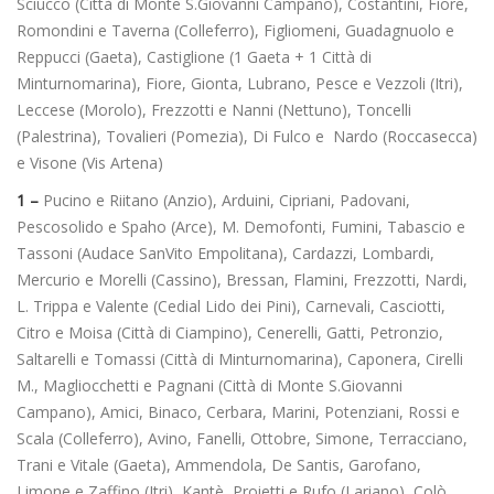
Sciucco (Città di Monte S.Giovanni Campano), Costantini, Fiore,
Romondini e Taverna (Colleferro), Figliomeni, Guadagnuolo e
Reppucci (Gaeta), Castiglione (1 Gaeta + 1 Città di
Minturnomarina), Fiore, Gionta, Lubrano, Pesce e Vezzoli (Itri),
Leccese (Morolo), Frezzotti e Nanni (Nettuno), Toncelli
(Palestrina), Tovalieri (Pomezia), Di Fulco e Nardo (Roccasecca)
e Visone (Vis Artena)
1 –
Pucino e Riitano (Anzio), Arduini, Cipriani, Padovani,
Pescosolido e Spaho (Arce), M. Demofonti, Fumini, Tabascio e
Tassoni (Audace SanVito Empolitana), Cardazzi, Lombardi,
Mercurio e Morelli (Cassino), Bressan, Flamini, Frezzotti, Nardi,
L. Trippa e Valente (Cedial Lido dei Pini), Carnevali, Casciotti,
Citro e Moisa (Città di Ciampino), Cenerelli, Gatti, Petronzio,
Saltarelli e Tomassi (Città di Minturnomarina), Caponera, Cirelli
M., Magliocchetti e Pagnani (Città di Monte S.Giovanni
Campano), Amici, Binaco, Cerbara, Marini, Potenziani, Rossi e
Scala (Colleferro), Avino, Fanelli, Ottobre, Simone, Terracciano,
Trani e Vitale (Gaeta), Ammendola, De Santis, Garofano,
Limone e Zaffino (Itri), Kantè, Proietti e Rufo (Lariano), Colò,