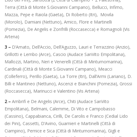
Terra (Città di Monte S.Giovanni Campano), Bellucci, Infimo,
Mazza, Pepe e Raiola (Gaeta), Di Roberto (Itri), Movila
(Morolo), Damiani (Nettuno), Amico, Flore e Martinelli
(Pomezia), De Angelis e Zonfrilli (Roccasecca) e Romagnoli (Vis
Artena)
3 –
D’Amato, Dell’Accio, Dell’Aguzzo, Lauri e Terrazzino (Anzio),
Grillotti e Lembo (Arce), Cascio (Audace SanVito Empolitana),
Mallozzi, Martino, Neri e Venerelli (Città di Minturnomarina),
Cardinali (Città di Monte S.Giovanni Campano), Meacci
(Colleferro), Perillo (Gaeta), La Torre (Itri), Dall’Armi (Lariano), D.
Billi e Mantineo (Nettuno), Ascenzi e Bianchini (Pomezia), Grossi
(Roccasecca), Marinucci e Valentino (Vis Artena)
2 –
Ambrifi e De Angelis (Arce), Chiti (Audace SanVito
Empolitana), Belmani, Calemme, Di Vito e Campobasso
(Cassino), Cappabianca, Cirilli, De Carolis e Franco (Cedial Lido
dei Pini), Cassetti, D’Avino, Guarnieri e Martinelli (Città di
Ciampino), Pernice e Sica (Città di Minturnomarina), Gigli e