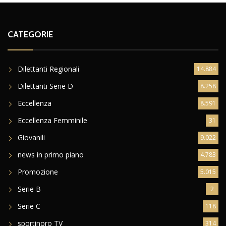
CATEGORIE
Dilettanti Regionali
14.884
Dilettanti Serie D
8.258
Eccellenza
8.591
Eccellenza Femminile
31
Giovanili
9.022
news in primo piano
4.783
Promozione
5.015
Serie B
2
Serie C
118
sportinoro TV
314