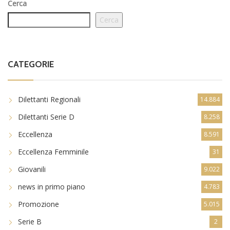
Cerca
Cerca
CATEGORIE
Dilettanti Regionali
14.884
Dilettanti Serie D
8.258
Eccellenza
8.591
Eccellenza Femminile
31
Giovanili
9.022
news in primo piano
4.783
Promozione
5.015
Serie B
2