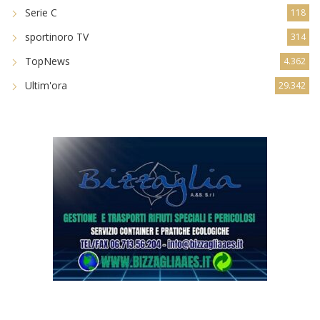
Serie C
118
sportinoro TV
314
TopNews
4.362
Ultim'ora
29.342