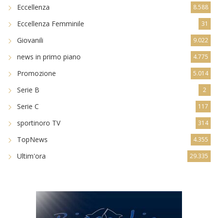
Eccellenza
8.588
Eccellenza Femminile
31
Giovanili
9.022
news in primo piano
4.775
Promozione
5.014
Serie B
2
Serie C
117
sportinoro TV
314
TopNews
4.355
Ultim'ora
29.335