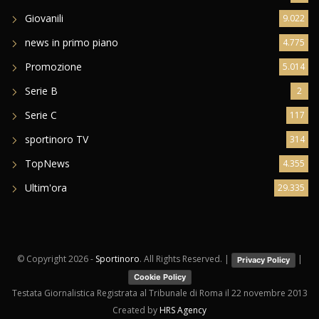
Giovanili
9.022
news in primo piano
4.775
Promozione
5.014
Serie B
2
Serie C
117
sportinoro TV
314
TopNews
4.355
Ultim'ora
29.335
© Copyright
2026 -
Sportinoro
. All Rights Reserved. |
|
Privacy Policy
Cookie Policy
Testata Giornalistica Registrata al Tribunale di Roma il 22 novembre 2013
Created by
HRS Agency