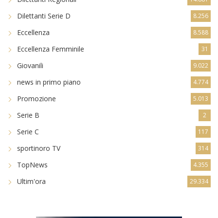
Dilettanti Serie D
8.256
Eccellenza
8.588
Eccellenza Femminile
31
Giovanili
9.022
news in primo piano
4.774
Promozione
5.013
Serie B
2
Serie C
117
sportinoro TV
314
TopNews
4.355
Ultim'ora
29.334