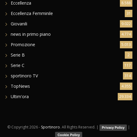
Eccellenza
8.588
Eccellenza Femminile
31
Giovanili
9.022
news in primo piano
4.774
Promozione
5.013
Serie B
2
Serie C
117
sportinoro TV
314
TopNews
4.355
Ultim'ora
29.334
© Copyright
2026 -
Sportinoro
. All Rights Reserved. |
|
Privacy Policy
Cookie Policy