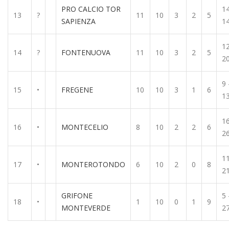
PRO CALCIO TOR
14
13
?
11
10
3
2
5
SAPIENZA
1
12
14
?
FONTENUOVA
11
10
3
2
5
2
9 
15
•
FREGENE
10
10
3
1
6
1
16
16
•
MONTECELIO
8
10
2
2
6
2
11
17
•
MONTEROTONDO
6
10
2
0
8
2
GRIFONE
5 
18
•
1
10
0
1
9
MONTEVERDE
2