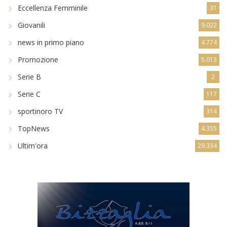
Dilettanti Serie D
8.256
Eccellenza
8.588
Eccellenza Femminile
31
Giovanili
9.022
news in primo piano
4.774
Promozione
5.013
Serie B
2
Serie C
117
sportinoro TV
314
TopNews
4.355
Ultim'ora
29.334