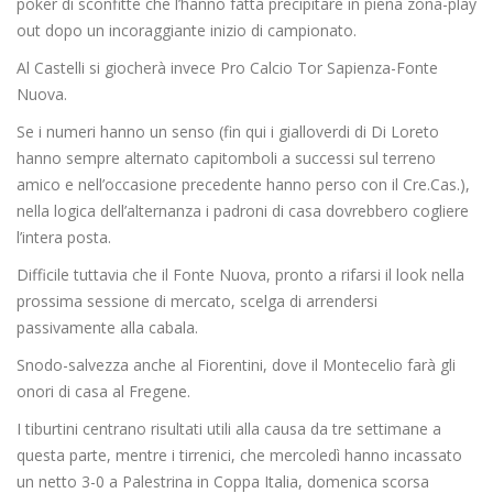
poker di sconfitte che l’hanno fatta precipitare in piena zona-play
out dopo un incoraggiante inizio di campionato.
Al Castelli si giocherà invece Pro Calcio Tor Sapienza-Fonte
Nuova.
Se i numeri hanno un senso (fin qui i gialloverdi di Di Loreto
hanno sempre alternato capitomboli a successi sul terreno
amico e nell’occasione precedente hanno perso con il Cre.Cas.),
nella logica dell’alternanza i padroni di casa dovrebbero cogliere
l’intera posta.
Difficile tuttavia che il Fonte Nuova, pronto a rifarsi il look nella
prossima sessione di mercato, scelga di arrendersi
passivamente alla cabala.
Snodo-salvezza anche al Fiorentini, dove il Montecelio farà gli
onori di casa al Fregene.
I tiburtini centrano risultati utili alla causa da tre settimane a
questa parte, mentre i tirrenici, che mercoledì hanno incassato
un netto 3-0 a Palestrina in Coppa Italia, domenica scorsa