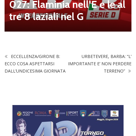
Ostiamare, Alberto De Ro
ssi è il nuovo Presidente d
el club
ECCELLENZA/GIRONE B:
URBETEVERE, BARBA: “L’
ECCO COSA ASPETTARSI
IMPORTANTE E’ NON PERDERE
DALL’UNDICESIMA GIORNATA
TERRENO”