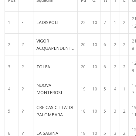
Pos
Squadra
Pti
G.
W
T
L
G
21
1
•
LADISPOLI
22
10
7
1
2
1
VIGOR
21
2
?
20
10
6
2
2
ACQUAPENDENTE
8
12
3
?
TOLFA
20
10
6
2
2
9
NUOVA
17
4
?
19
10
5
4
1
MONTEROSI
7
CRE CAS CITTA’ DI
19
5
?
18
10
5
3
2
PALOMBARA
1
15
6
?
LA SABINA
18
10
5
3
2