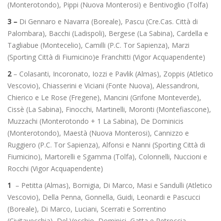
(Monterotondo), Pippi (Nuova Monterosi) e Bentivoglio (Tolfa)
3 –
Di Gennaro e Navarra (Boreale), Pascu (Cre.Cas. Città di
Palombara), Bacchi (Ladispoli), Bergese (La Sabina), Cardella e
Tagliabue (Montecelio), Camilli (P.C. Tor Sapienza), Marzi
(Sporting Città di Fiumicino)e Franchitti (Vigor Acquapendente)
2
– Colasanti, Incoronato, Iozzi e Pavlik (Almas), Zoppis (Atletico
Vescovio), Chiasserini e Viciani (Fonte Nuova), Alessandroni,
Chierico e Le Rose (Fregene), Mancini (Grifone Monteverde),
Cissè (La Sabina), Finocchi, Martinelli, Moronti (Montefiascone),
Muzzachi (Monterotondo + 1 La Sabina), De Dominicis
(Monterotondo), Maestà (Nuova Monterosi), Cannizzo e
Ruggiero (P.C. Tor Sapienza), Alfonsi e Nanni (Sporting Città di
Fiumicino), Martorelli e Sgamma (Tolfa), Colonnelli, Nuccioni e
Rocchi (Vigor Acquapendente)
1
– Petitta (Almas), Bornigia, Di Marco, Masi e Sandulli (Atletico
Vescovio), Della Penna, Gonnella, Guidi, Leonardi e Pascucci
(Boreale), Di Marco, Luciani, Scerrati e Sorrentino
(Civitavecchia), Del Vecchio, Dominici, Gatta e Petroccia