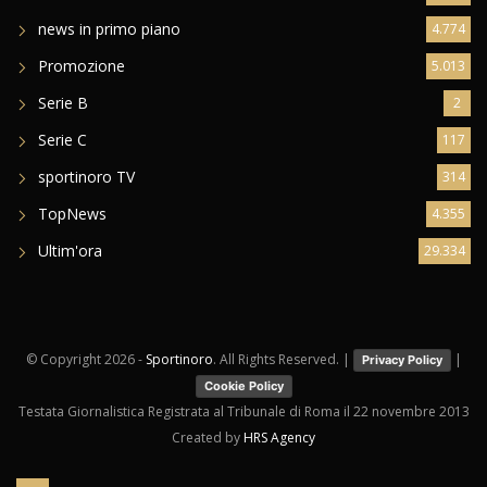
Eccellenza Femminile
31
Giovanili
9.022
news in primo piano
4.774
Promozione
5.013
Serie B
2
Serie C
117
sportinoro TV
314
TopNews
4.355
Ultim'ora
29.334
© Copyright
2026 -
Sportinoro
. All Rights Reserved. |
|
Privacy Policy
Cookie Policy
Testata Giornalistica Registrata al Tribunale di Roma il 22 novembre 2013