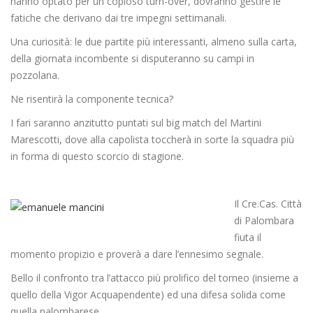
hanno optato per un copioso turn-over, dovranno gestire le
fatiche che derivano dai tre impegni settimanali.
Una curiosità: le due partite più interessanti, almeno sulla carta,
della giornata incombente si disputeranno su campi in
pozzolana.
Ne risentirà la componente tecnica?
I fari saranno anzitutto puntati sul big match del Martini
Marescotti, dove alla capolista toccherà in sorte la squadra più
in forma di questo scorcio di stagione.
Il Cre.Cas. Città
di Palombara
fiuta il
momento propizio e proverà a dare l’ennesimo segnale.
Bello il confronto tra l’attacco più prolifico del torneo (insieme a
quello della Vigor Acquapendente) ed una difesa solida come
quella palombarese.