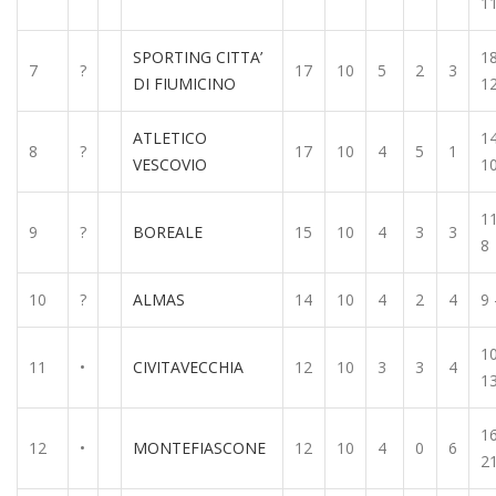
1
SPORTING CITTA’
18
7
?
17
10
5
2
3
DI FIUMICINO
1
ATLETICO
14
8
?
17
10
4
5
1
VESCOVIO
1
11
9
?
BOREALE
15
10
4
3
3
8
10
?
ALMAS
14
10
4
2
4
9 
10
11
•
CIVITAVECCHIA
12
10
3
3
4
1
16
12
•
MONTEFIASCONE
12
10
4
0
6
2