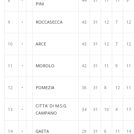
8
•
44
31
11
11
9
PINI
9
•
ROCCASECCA
43
31
12
7
12
10
•
ARCE
43
31
12
7
12
11
•
MOROLO
42
31
11
9
11
12
•
POMEZIA
36
31
8
12
11
CITTA’ DI M.S.G.
13
•
34
31
10
4
17
CAMPANO
14
•
GAETA
29
31
6
11
14