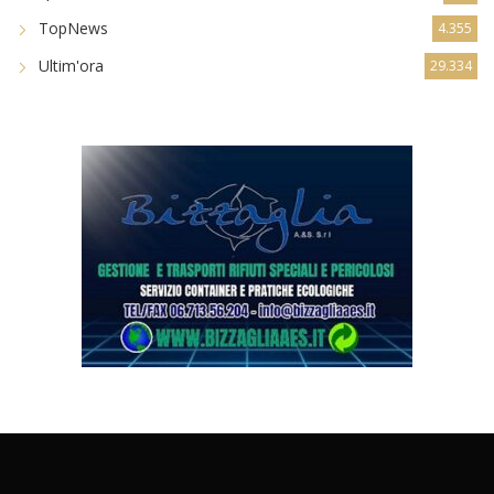
TopNews
4.355
Ultim'ora
29.334