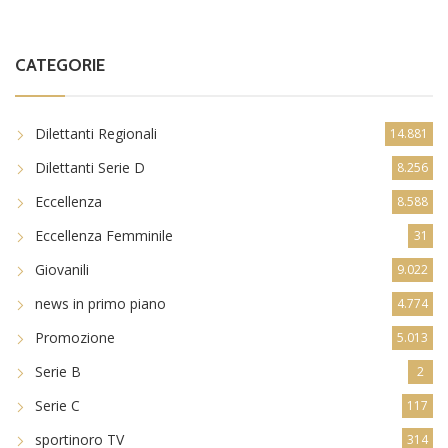
CATEGORIE
Dilettanti Regionali
14.881
Dilettanti Serie D
8.256
Eccellenza
8.588
Eccellenza Femminile
31
Giovanili
9.022
news in primo piano
4.774
Promozione
5.013
Serie B
2
Serie C
117
sportinoro TV
314