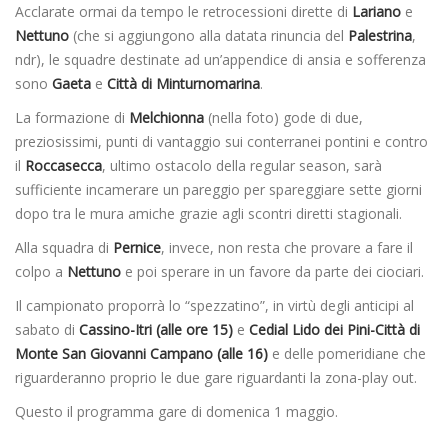
Acclarate ormai da tempo le retrocessioni dirette di
Lariano
e
Nettuno
(che si aggiungono alla datata rinuncia del
Palestrina
,
ndr), le squadre destinate ad un’appendice di ansia e sofferenza
sono
Gaeta
e
Città di Minturnomarina
.
La formazione di
Melchionna
(nella foto) gode di due,
preziosissimi, punti di vantaggio sui conterranei pontini e contro
il
Roccasecca
, ultimo ostacolo della regular season, sarà
sufficiente incamerare un pareggio per spareggiare sette giorni
dopo tra le mura amiche grazie agli scontri diretti stagionali.
Alla squadra di
Pernice
, invece, non resta che provare a fare il
colpo a
Nettuno
e poi sperare in un favore da parte dei ciociari.
Il campionato proporrà lo “spezzatino”, in virtù degli anticipi al
sabato di
Cassino-Itri (alle ore 15)
e
Cedial Lido dei Pini-Città di
Monte San Giovanni Campano (alle 16)
e delle pomeridiane che
riguarderanno proprio le due gare riguardanti la zona-play out.
Questo il programma gare di domenica 1 maggio.