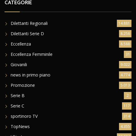
CATEGORIE
Dilettanti Regionali
14.881
Dilettanti Serie D
8.256
Eccellenza
8.588
Eccellenza Femminile
31
Giovanili
9.022
news in primo piano
4.774
Promozione
5.013
Serie B
2
Serie C
117
sportinoro TV
314
TopNews
4.355