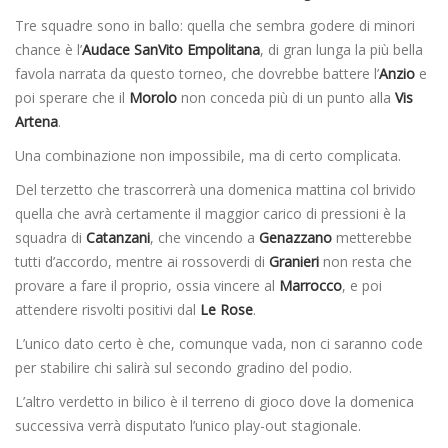
Tre squadre sono in ballo: quella che sembra godere di minori
chance è l’
Audace SanVito Empolitana
, di gran lunga la più bella
favola narrata da questo torneo, che dovrebbe battere l’
Anzio
e
poi sperare che il
Morolo
non conceda più di un punto alla
Vis
Artena
.
Una combinazione non impossibile, ma di certo complicata.
Del terzetto che trascorrerà una domenica mattina col brivido
quella che avrà certamente il maggior carico di pressioni è la
squadra di
Catanzani
, che vincendo a
Genazzano
metterebbe
tutti d’accordo, mentre ai rossoverdi di
Granieri
non resta che
provare a fare il proprio, ossia vincere al
Marrocco
, e poi
attendere risvolti positivi dal
Le Rose
.
L’unico dato certo è che, comunque vada, non ci saranno code
per stabilire chi salirà sul secondo gradino del podio.
L’altro verdetto in bilico è il terreno di gioco dove la domenica
successiva verrà disputato l’unico play-out stagionale.