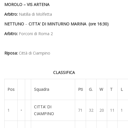
MOROLO – VIS ARTENA
Arbitro:
Natilla di Molfetta
NETTUNO
–
CITTA’ DI MINTURNO MARINA (ore 16:30)
Arbitro:
Forconi di Roma 2
Riposa:
Città di Ciampino
CLASSIFICA
Pos
Squadra
Pti
G.
W
T
L
CITTA’ DI
1
•
71
32
20
11
1
CIAMPINO