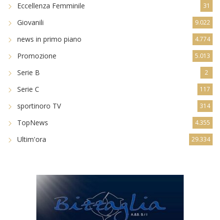
Dilettanti Serie D
8.256
Eccellenza
8.588
Eccellenza Femminile
31
Giovanili
9.022
news in primo piano
4.774
Promozione
5.013
Serie B
2
Serie C
117
sportinoro TV
314
TopNews
4.355
Ultim'ora
29.334