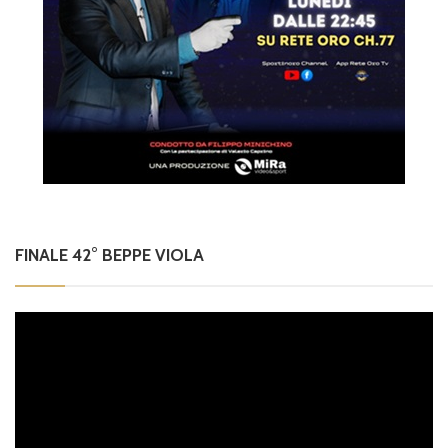
FINALE 42° BEPPE VIOLA
Video
Player