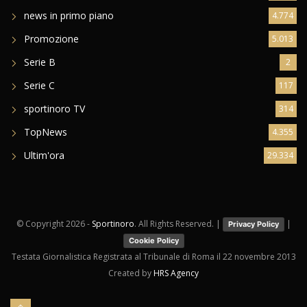
Eccellenza Femminile
31
Giovanili
9.022
news in primo piano
4.774
Promozione
5.013
Serie B
2
Serie C
117
sportinoro TV
314
TopNews
4.355
Ultim'ora
29.334
© Copyright
2026 -
Sportinoro
. All Rights Reserved. |
|
Privacy Policy
Cookie Policy
Testata Giornalistica Registrata al Tribunale di Roma il 22 novembre 2013