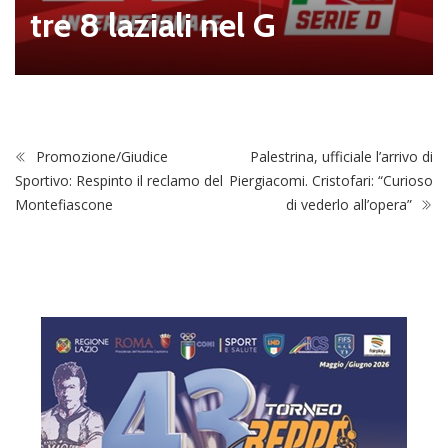
Ostiamare, Alb
 G
ssi è il nuovo P
el club
Promozione/Giudice
Palestrina, ufficiale l’arrivo di
Sportivo: Respinto il reclamo del
Piergiacomi. Cristofari: “Curioso
Montefiascone
di vederlo all’opera”