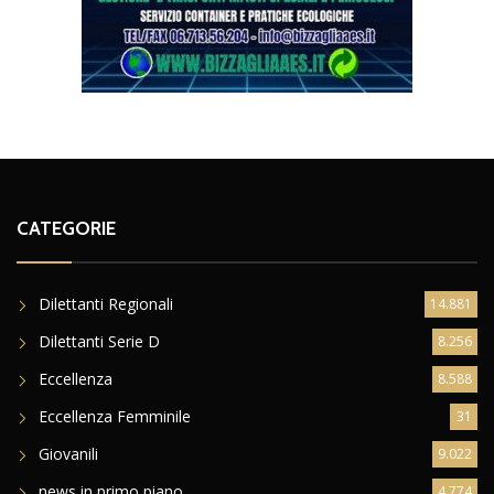
CATEGORIE
Dilettanti Regionali
14.881
Dilettanti Serie D
8.256
Eccellenza
8.588
Eccellenza Femminile
31
Giovanili
9.022