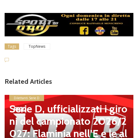
Tags
TopNews
Related Articles
izzati i giro
nato 2026/2
news in primo piano
ll’E e le al