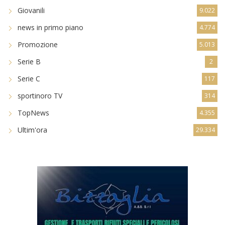
Eccellenza Femminile
31
Giovanili
9.022
news in primo piano
4.774
Promozione
5.013
Serie B
2
Serie C
117
sportinoro TV
314
TopNews
4.355
Ultim'ora
29.334