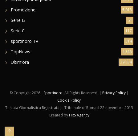
news in primo piano
4.774
Promozione
5.013
Serie B
2
Serie C
117
sportinoro TV
314
TopNews
4.355
Ultim'ora
29.334
© Copyright
2026 -
Sportinoro
. All Rights Reserved. |
Privacy Policy
|
Cookie Policy
Testata Giornalistica Registrata al Tribunale di Roma il 22 novembre 2013
Created by
HRS Agency