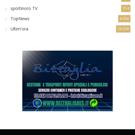
sportinoro TV
314
TopNews
4.356
Ultim'ora
29.336