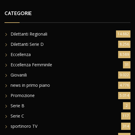
CATEGORIE
Dilettanti Regionali
14.882
Dilettanti Serie D
8.256
Eccellenza
8.589
Eccellenza Femminile
31
Giovanili
9.022
news in primo piano
4.776
Promozione
5.014
Serie B
2
Serie C
117
sportinoro TV
314